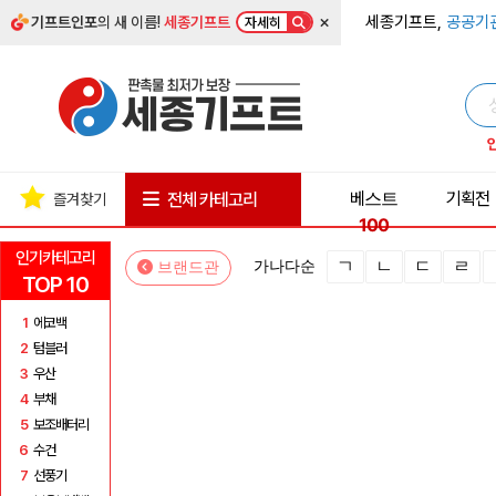
×
세종기프트,
공공기
기프트인포
의 새 이름!
세종기프트
자세히
베스트
기획전
전체 카테고리
즐겨찾기
100
인기카테고리
ㄱ
ㄴ
ㄷ
ㄹ
가나다순
브랜드관
TOP 10
1
에코백
2
텀블러
3
우산
4
부채
5
보조배터리
6
수건
7
선풍기