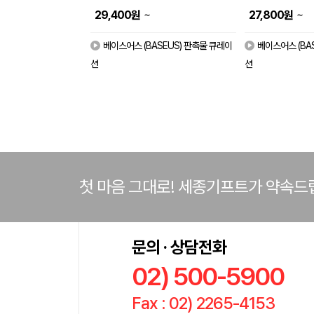
~
~
29,400
원
27,800
원
베이스어스 (BASEUS) 판촉물 큐레이
베이스어스 (BA
션
션
첫 마음 그대로! 세종기프트가 약속드
문의 · 상담전화
02) 500-5900
Fax : 02) 2265-4153