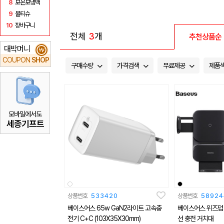
8
보온보냉백
9
물티슈
10
장바구니
전체
3
개
추천상품순
대박머니
₩
COUPON
SHOP
구매수량
가격검색
무료제공
제품
모바일에서도
세종기프트
상품번호
533420
상품번호
58924
베이스어스 65w GaN2라이트 고속충
베이스어스 위즈덤 
전기 C+C (103X35X30mm)
선 충전 거치대