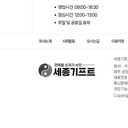
영업시간 09:00~18:30
점심시간 12:00~13:00
주말 및 공휴일 휴무
회사소개
사회활동
오시는길
이용약관
세종기프트
본사 : 
파주 공장
대표번호 :
통신판매신
건강기능식
Copyrig