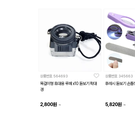
상품번호
564693
상품번호
345663
목걸이형 휴대용 루페 x10 돋보기 확대
후레시 돋보기 손톱
경
2,800
원
5,820
원
~
~