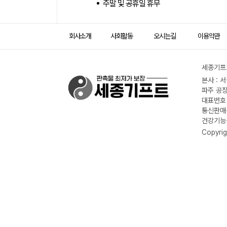
주말 및 공휴일 휴무
회사소개
사회활동
오시는길
이용약관
세종기프트
본사 : 
파주 공장
대표번호 :
통신판매신
건강기능식
Copyrig