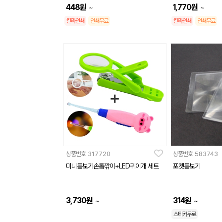
448
원
1,770
원
~
~
칼라인쇄
인쇄무료
칼라인쇄
인쇄무료
상품번호
317720
상품번호
583743
미니돋보기손톱깎이+LED귀이개 세트
포켓돋보기
3,730
원
314
원
~
~
스티커무료