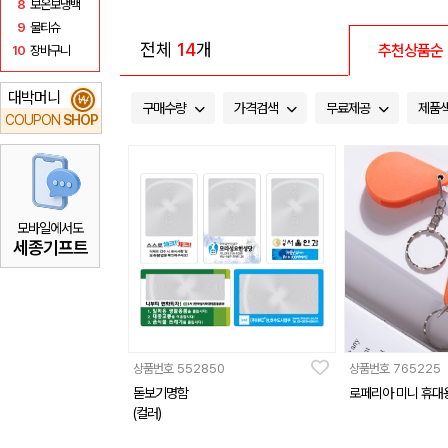
8
보온보냉백
9
물티슈
전체
14
개
추천상품순
10
장바구니
대박머니
₩
구매수량
가격검색
무료제공
제품
COUPON
SHOP
모바일에서도
세종기프트
상품번호
552850
상품번호
765225
돋보기명함
로페리아 미니 휴대
(컬러)