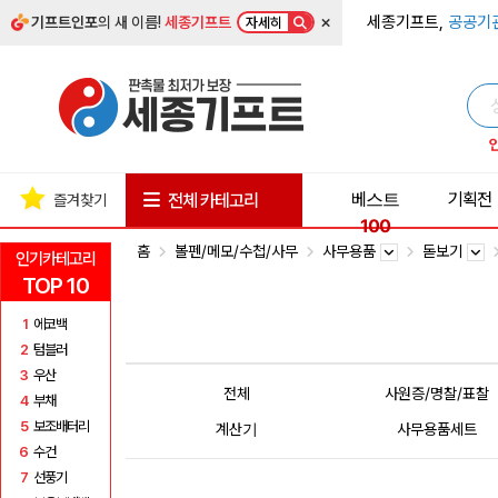
×
세종기프트,
공공기
기프트인포
의 새 이름!
세종기프트
자세히
베스트
기획전
전체 카테고리
즐겨찾기
100
홈
볼펜/메모/수첩/사무
사무용품
돋보기
인기카테고리
TOP 10
1
에코백
2
텀블러
3
우산
전체
사원증/명찰/표찰
4
부채
5
보조배터리
계산기
사무용품세트
6
수건
7
선풍기