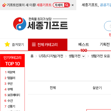
×
세종기프트,
공공기
기프트인포
의 새 이름!
세종기프트
자세히
베스트
기획전
전체 카테고리
즐겨찾기
100
홈
USB/디지털/가전
생활가전
생활가전 모음
인기카테고리
TOP 10
1
에코백
2
텀블러
3
우산
전체
살균기
4
부채
5
보조배터리
6
수건
7
선풍기