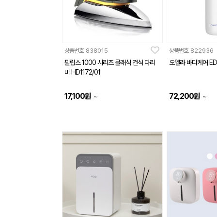
상품번호
838015
상품번호
822936
필립스 1000 시리즈 클래식 건식 다리
오엘라 바디케어 ED
미 HD1172/01
17,100
원
72,200
원
~
~