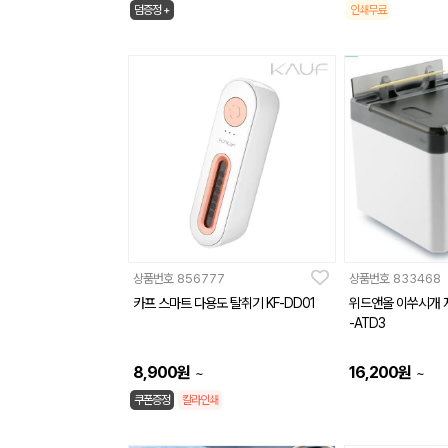
덤증정 +
인쇄무료
상품번호
856777
상품번호
833468
카프 스마트 다용도 탈취기 KF-DD01
위드앤올 이쑤시개 
-ATD3
8,900
원
16,200
원
~
~
쿠폰증정
칼라인쇄