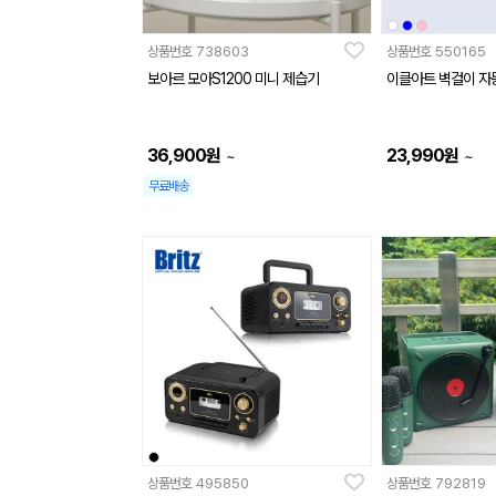
상품번호
738603
상품번호
550165
보아르 모아S1200 미니 제습기
이클아트 벽걸이 자동
36,900
원
23,990
원
~
~
무료배송
상품번호
495850
상품번호
792819