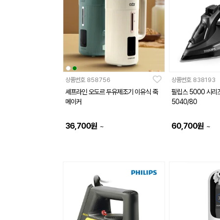
상품번호
858756
상품번호
838193
셰프라인 오도르 두유제조기 이유식 죽
필립스 5000 시리
메이커
5040/80
36,700
원
60,700
원
~
~