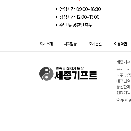
영업시간 09:00~18:30
점심시간 12:00~13:00
주말 및 공휴일 휴무
회사소개
사회활동
오시는길
이용약관
세종기프트
본사 : 
파주 공장
대표번호 :
통신판매신
건강기능식
Copyrig