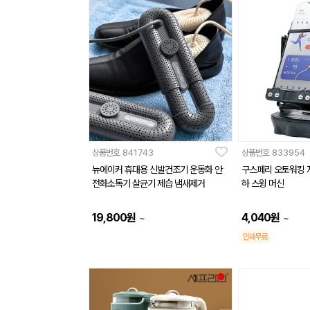
상품번호
841743
상품번호
833954
뉴에이커 휴대용 신발건조기 운동화 안
구스페리 오토워킹 
전화소독기 살균기 제습 냄새제거
하 스윙 머신
19,800
원
4,040
원
~
~
인쇄무료