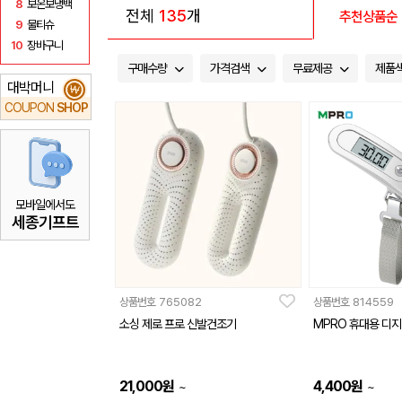
8
보온보냉백
전체
135
개
추천상품순
9
물티슈
10
장바구니
구매수량
가격검색
무료제공
제품
대박머니
₩
COUPON
SHOP
모바일에서도
세종기프트
상품번호
765082
상품번호
814559
소싱 제로 프로 신발건조기
MPRO 휴대용 디지
21,000
원
4,400
원
~
~