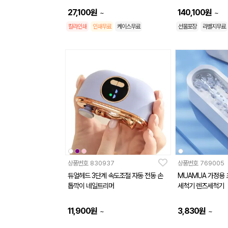
27,100
원
140,100
원
~
~
칼라인쇄
인쇄무료
케이스무료
선물포장
라벨지무료
상품번호
830937
상품번호
769005
듀얼헤드 3단계 속도조절 자동 전동 손
MUAMUA 가정용 
톱깍이 네일트리머
세척기 렌즈세척기
11,900
원
3,830
원
~
~