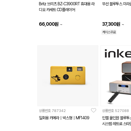
Britz 브리츠 BZ-C3900RT 휴대용 라
무선 블루투스 미라
디오 카세트 CD플레이어
66,000
원
37,300
원
~
~
케이스무료
상품번호
787342
상품번호
527088
일회용 카메라｜박스형｜MF1409
인켈 올인원 블루투스
시스템 레트로 스타일 