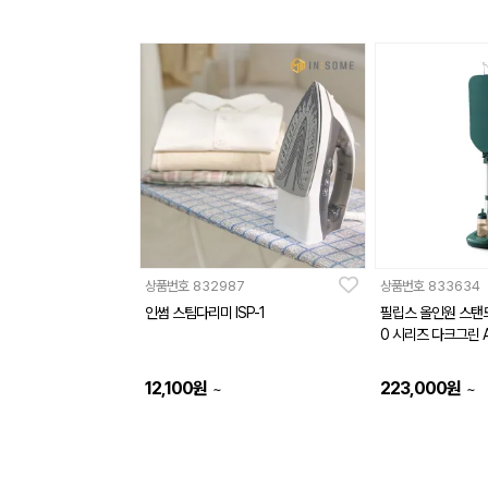
상품번호
832987
상품번호
833634
인썸 스팀다리미 ISP-1
필립스 올인원 스탠
0 시리즈 다크그린 A
12,100
원
223,000
원
~
~