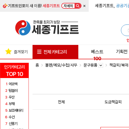
×
세종기프트,
공공기
기프트인포
의 새 이름!
세종기프트
자세히
베스트
기획전
전체 카테고리
즐겨찾기
100
홈
볼펜/메모/수첩/사무
문구용품
책갈피/북
인기카테고리
TOP 10
1
에코백
2
텀블러
3
우산
전체
도금책갈피
4
부채
5
보조배터리
6
수건
7
선풍기