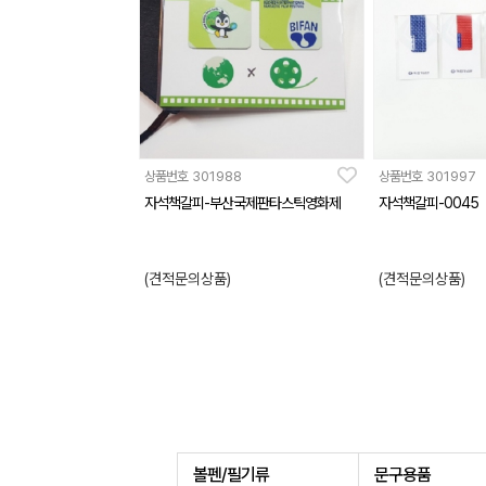
상품번호
301988
상품번호
301997
자석책갈피-부산국제판타스틱영화제
자석책갈피-0045
(견적문의상품)
(견적문의상품)
볼펜/필기류
문구용품