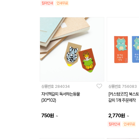
칼라인쇄
인쇄무료
상품번호
284034
상품번호
756083
자석책갈피 독서하는동물
[커스텀굿즈] 북스토
(30*102)
갈피 1개 주문제작
750
원
2,770
원
~
~
칼라인쇄
인쇄무료