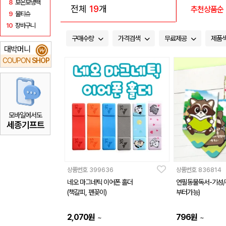
8
보온보냉백
전체
19
개
추천상품순
9
물티슈
10
장바구니
구매수량
가격검색
무료제공
제품
대박머니
₩
COUPON
SHOP
모바일에서도
세종기프트
상품번호
399636
상품번호
836814
네오 마그네틱 이어폰 홀더
연필동물독서-기성/
(책갈피, 펜꽂이)
부터가능)
2,070
원
796
원
~
~