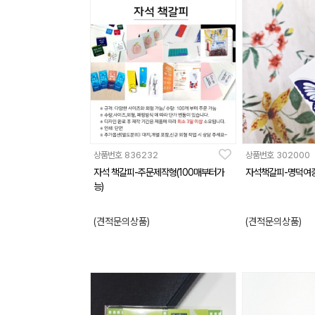
상품번호
836232
상품번호
302000
자석 책갈피-주문제작형(100매부터가
자석책갈피-명덕여
능)
(견적문의상품)
(견적문의상품)