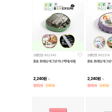
상품번호
852340
상품번호
852216
포토 프레임 마그넷 미니액자(사과)
포토 프레임 마그넷 
2,240
원
2,240
원
~
~
칼라인쇄
인쇄무료
칼라인쇄
인쇄무료