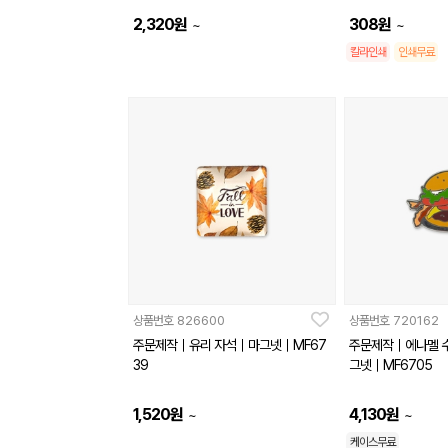
2,320
원
308
원
~
~
칼라인쇄
인쇄무료
상품번호
826600
상품번호
720162
주문제작｜유리 자석｜마그넷｜MF67
주문제작｜에나멜 수
39
그넷｜MF6705
1,520
원
4,130
원
~
~
케이스무료