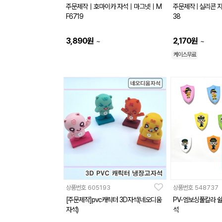
주문제작｜호마이카 자석｜마그넷｜M
주문제작 | 실리콘 자석
F6719
38
3,890
원
2,170
원
~
~
케이스무료
상품번호
605193
상품번호
548737
[주문제작]pvc캐릭터 3D자석(네오디움
PV-엠보싱풀칼라 
자석)
석