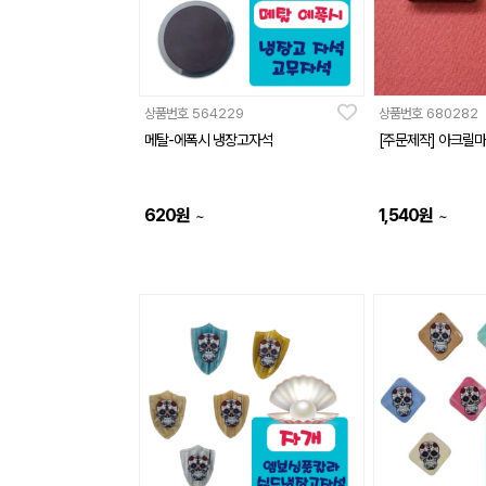
상품번호
564229
상품번호
680282
메탈-에폭시 냉장고자석
[주문제작] 아크릴
620
원
1,540
원
~
~