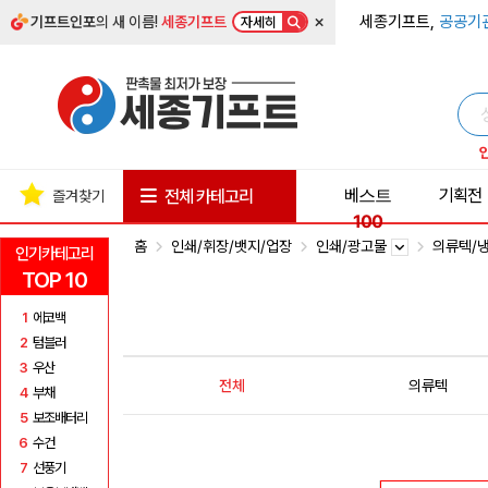
×
세종기프트,
공공기
기프트인포
의 새 이름!
세종기프트
자세히
베스트
기획전
전체 카테고리
즐겨찾기
100
홈
인쇄/휘장/뱃지/업장
인쇄/광고물
의류텍/
인기카테고리
TOP 10
1
에코백
2
텀블러
3
우산
전체
의류텍
4
부채
5
보조배터리
6
수건
7
선풍기