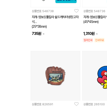
상품번호
548738
상품번호
548736
자개-엠보싱풀칼라 쉴드캐릭터냉장고자
자개-엠보싱풀칼라
석
(45*45mm)
(25*38mm)
735
원
1,310
원
~
~
칼라인쇄
인쇄무료
상품번호
826591
상품번호
265100