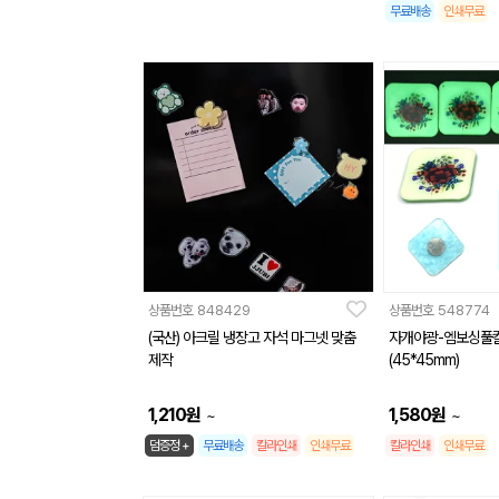
무료배송
인쇄무료
상품번호
848429
상품번호
548774
(국산) 아크릴 냉장고 자석 마그넷 맞춤
자개야광-엠보싱풀
제작
(45*45mm)
1,210
원
1,580
원
~
~
덤증정 +
무료배송
칼라인쇄
인쇄무료
칼라인쇄
인쇄무료