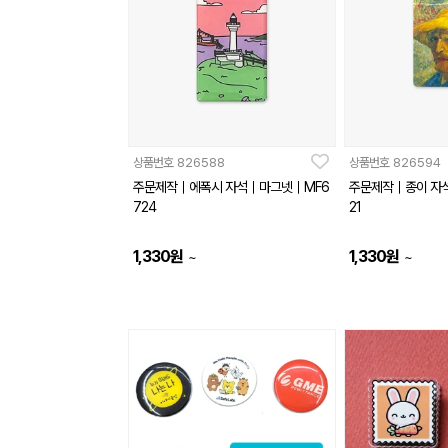
상품번호
826588
상품번호
826594
주문제작｜에폭시 자석｜마그넷｜MF6
주문제작｜종이 자
724
21
1,330
원
1,330
원
~
~