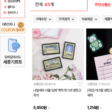
8
보온보냉백
전체
43
개
추천상품순
9
물티슈
10
장바구니
구매수량
가격검색
무료제공
제품
대박머니
₩
COUPON
SHOP
모바일에서도
세종기프트
상품번호
864014
상품번호
779025
나빌레라 서울 입체 액자 마그넷 냉장고
(국산) 아크릴 냉장
자석
제작
5,450
원
1,214
원
~
~