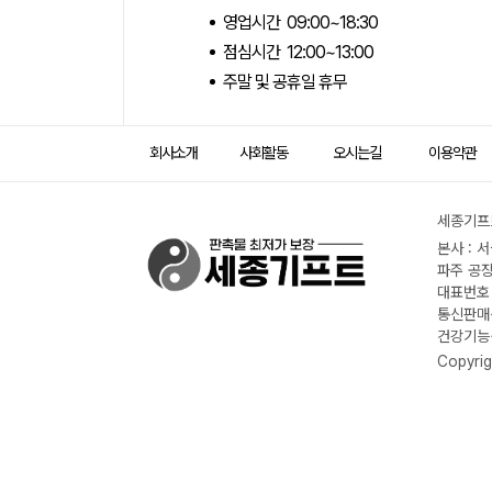
영업시간 09:00~18:30
점심시간 12:00~13:00
주말 및 공휴일 휴무
회사소개
사회활동
오시는길
이용약관
세종기프트
본사 : 
파주 공장
대표번호 :
통신판매신
건강기능식
Copyrig