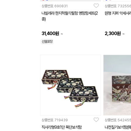
상품번호
690831
상품번호
73255
나빌레라 한지학팔각필함 명함함세트(2
원형 지퍼 악세사
종)
31,400
원
2,300
원
~
~
선물포장
상품번호
719439
상품번호
54245
직사각형9호1단 목단보석함
나전칠기보석함(화