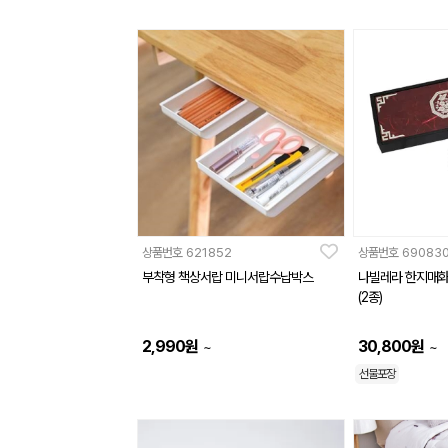
상품번호
621852
상품번호
69083
부착형 책상서랍 미니서랍수납박스
나빌레라 한지매
(2종)
2,990
원
30,800
원
~
~
선물포장