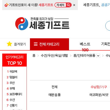
×
세종기프트,
공공기
기프트인포
의 새 이름!
세종기프트
자세히
베스트
기획
전체 카테고리
즐겨찾기
100
홈
수건/우산/욕실/생활
홈/인테리어용품
수
인기카테고리
TOP 10
1
에코백
2
텀블러
3
우산
전체
수납함/가구
4
부채
5
보조배터리
애완용품
에코화분/씨앗
6
수건
7
선풍기