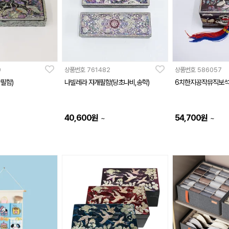
9
상품번호
761482
상품번호
586057
필함)
나빌레라 자개필함(당초나비,송학)
6치한지공작뮤직보
40,600
원
54,700
원
~
~