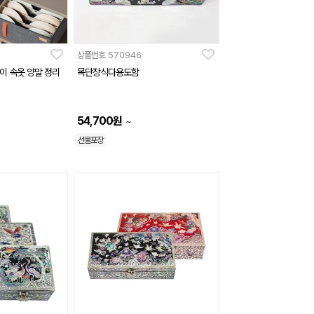
상품번호
570946
이 속옷 양말 정리
목단장식다용도함
54,700
원
~
선물포장