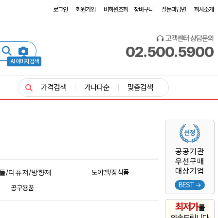
로그인
회원가입
비회원조회
장바구니
질문과답변
회사소개
고객센터 상담문의
02.500.5900
AI 이미지 검색
가격검색
가나다순
맞춤검색
공공기관
우선구매
대상기업
들/디퓨져/방향제
도어벨/장식품
BEST →
공구용품
최저가
를
약속드립니다