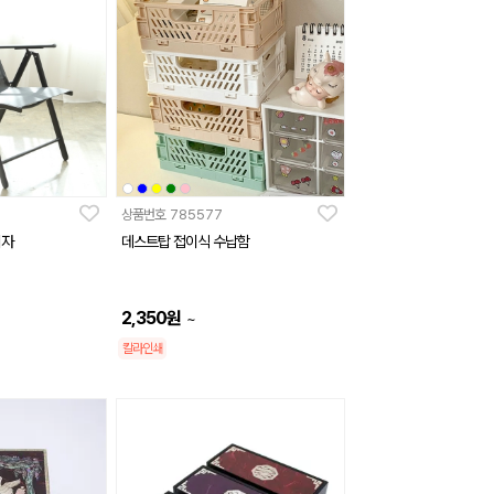
상품번호
785577
의자
데스트탑 접이식 수납함
2,350
원
~
칼라인쇄