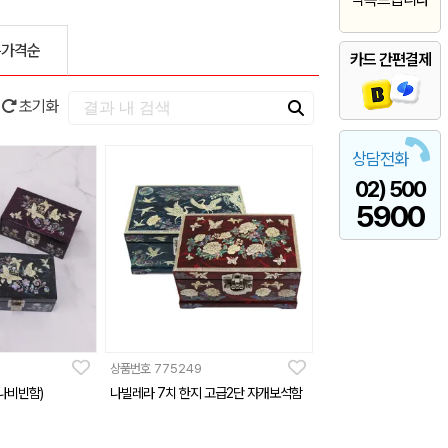
은가격순
카드 간편결제
초기화
상담전화
02) 500
5900
상품번호
775249
나비빈함)
나빌레라 7치 한지 고급2단 자개보석함