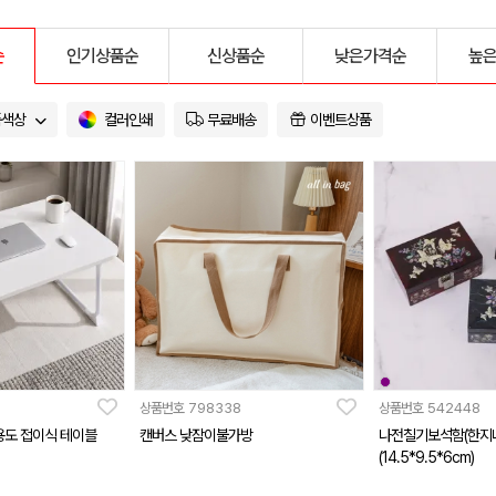
순
인기상품순
신상품순
낮은가격순
높
품색상
컬러인쇄
무료배송
이벤트상품
상품번호
798338
상품번호
542448
용도 접이식 테이블
캔버스 낮잠이불가방
나전칠기보석함(한지
(14.5*9.5*6cm)