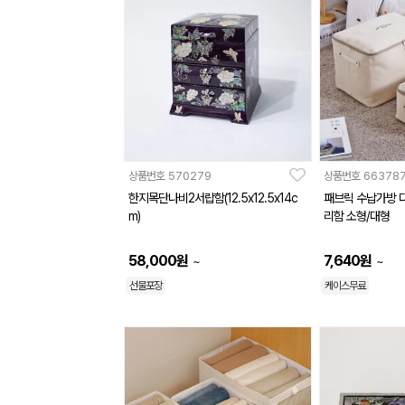
상품번호
570279
상품번호
66378
한지목단나비2서랍함(12.5x12.5x14c
패브릭 수납가방 
m)
리함 소형/대형
58,000
원
7,640
원
~
~
선물포장
케이스무료