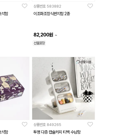
상품번호
583882
보석함
이조화조장식편지함 2종
82,200
원
~
선물포장
상품번호
849265
보석함
투명 다층 캡슐커피 티백 수납함