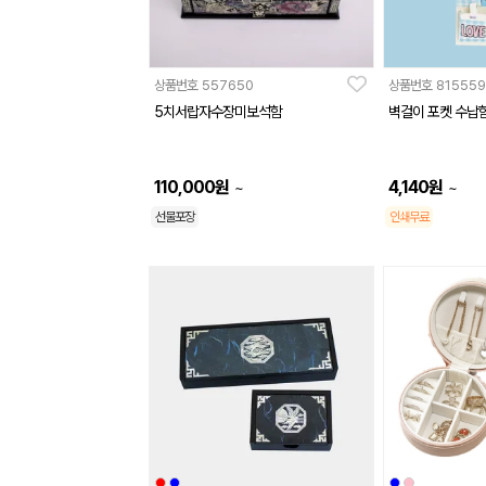
상품번호
557650
상품번호
815559
5치서랍자수장미보석함
벽걸이 포켓 수납함
110,000
원
4,140
원
~
~
선물포장
인쇄무료