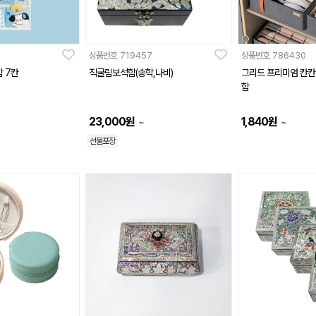
상품번호
719457
상품번호
786430
 7칸
직굴림보석함(송학,나비)
그리드 프리미엄 칸칸
함
23,000
원
1,840
원
~
~
선물포장