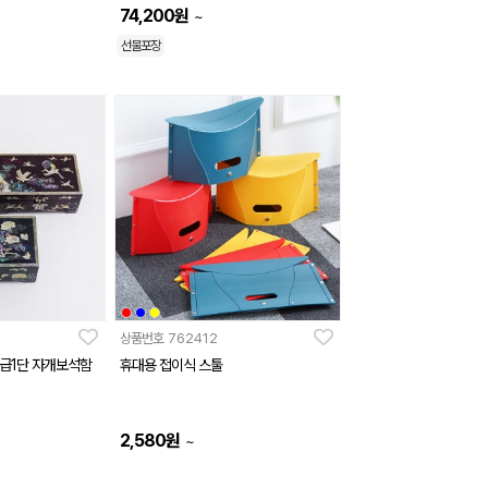
74,200
원
~
선물포장
상품번호
762412
고급1단 자개보석함
휴대용 접이식 스툴
2,580
원
~