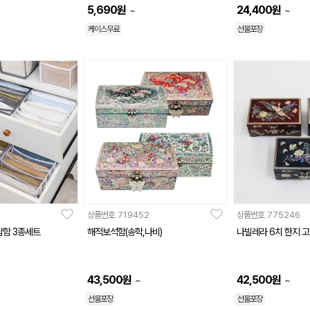
5,690
원
24,400
원
~
~
케이스무료
선물포장
상품번호
719452
상품번호
775246
납함 3종세트
해적보석함(송학,나비)
나빌레라 6치 한지 
43,500
원
42,500
원
~
~
선물포장
선물포장