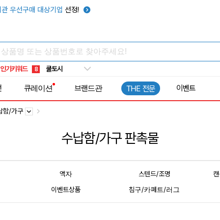
관 우선구매 대상기업
선정!
키캡
5
우산
6
텀블러
7
쿨토시
8
인기키워드
넥쿨러
9
타포린가방
10
전
큐레이션
브랜드관
이벤트
THE 전문
선풍기
1
납함/가구
수납함/가구 판촉물
액자
스텐드/조명
캔
이벤트상품
침구/카페트/러그