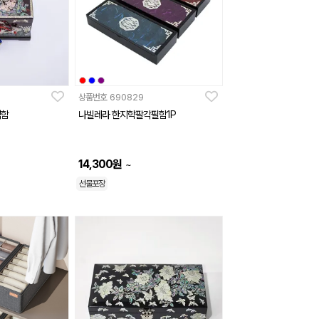
상품번호
690829
석함
나빌레라 한지학팔각필함1P
14,300
원
~
선물포장