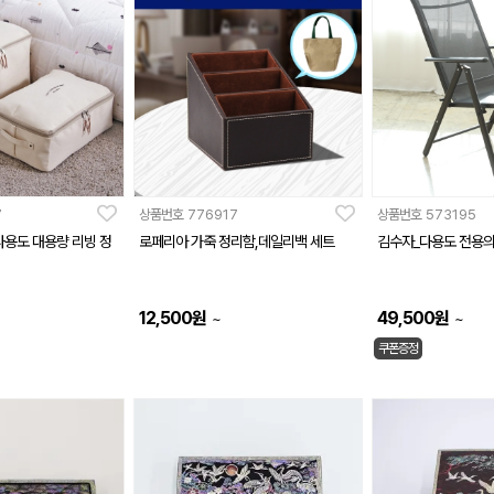
7
상품번호
776917
상품번호
573195
다용도 대용량 리빙 정
로페리아 가죽 정리함,데일리백 세트
김수자_다용도 전용
12,500
원
49,500
원
~
~
쿠폰증정