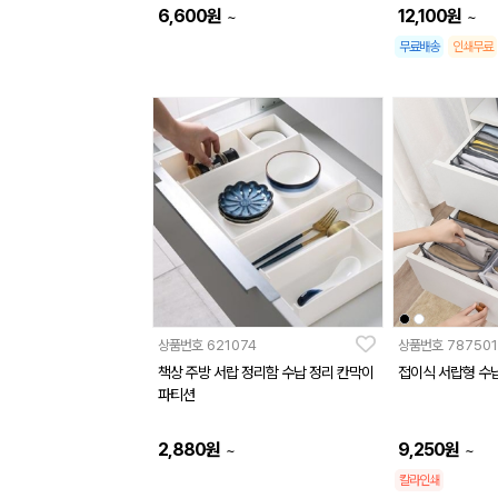
6,600
원
12,100
원
~
~
무료배송
인쇄무료
상품번호
621074
상품번호
787501
책상 주방 서랍 정리함 수납 정리 칸막이
접이식 서랍형 수
파티션
2,880
원
9,250
원
~
~
칼라인쇄