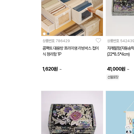
상품번호
786429
상품번호
54243
콤팩트 대용량 프리미엄 리빙박스 접이
자개필함(자동송학
식 정리함 1P
(22*8.5*4cm)
1,620
원
41,000
원
~
~
선물포장