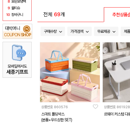
8
보온보냉백
9
물티슈
전체
69
개
추천상품
10
장바구니
대박머니
₩
구매수량
가격검색
무료제공
제
COUPON
SHOP
모바일에서도
세종기프트
상품번호
860576
상품번호
861928
스마트 폴딩박스
르웨이 커스텀 다
(본품+우드상판 SET)