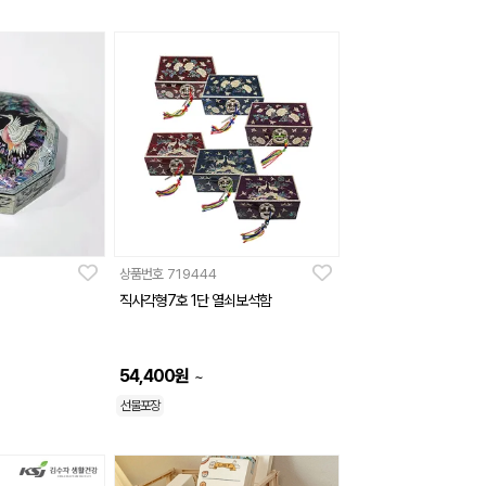
상품번호
719444
직사각형7호 1단 열쇠보석함
54,400
원
~
선물포장