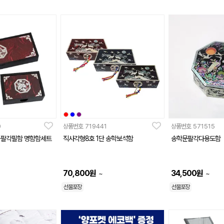
0
상품번호
719441
상품번호
571515
화팔각필함 명함함세트
직사각형8호 1단 송학보석함
송학문팔각다용도함
70,800
원
34,500
원
~
~
선물포장
선물포장