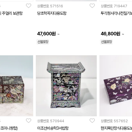
6
상품번호
571516
상품번호
719447
리 주얼리 보관함
당초학꼭지다용도함
투각정사각나전칠기
47,600
원
46,800
원
~
~
선물포장
선물포장
5
상품번호
570944
상품번호
557652
조미니쌍합)
이조선비송학3서랍함
한지목단장식다용도