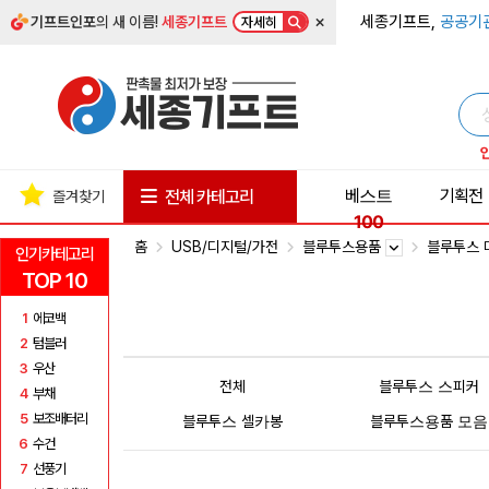
×
세종기프트,
공공기
기프트인포
의 새 이름!
세종기프트
자세히
베스트
기획전
전체 카테고리
즐겨찾기
100
홈
USB/디지털/가전
블루투스용품
블루투스
인기카테고리
TOP 10
1
에코백
2
텀블러
3
우산
전체
블루투스 스피커
4
부채
5
보조배터리
블루투스 셀카봉
블루투스용품 모음
6
수건
7
선풍기