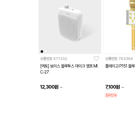
상품번호
571332
상품번호
763364
[엑토] 보이스 블루투스 마이크 앰프 MI
플레이고 P151 블
C-27
12,300
원
7,100
원
~
~
칼라인쇄