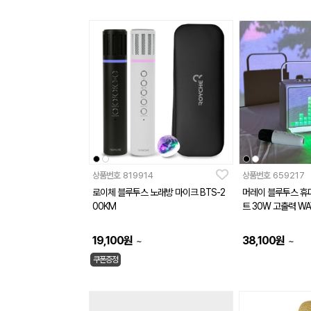
상품번호
819914
상품번호
659217
로이체 블루투스 노래방 마이크 BTS-2
머레이 블루투스 휴
00KM
트 30W 고출력 WA
19,100
원
38,100
원
~
~
쿠폰증정