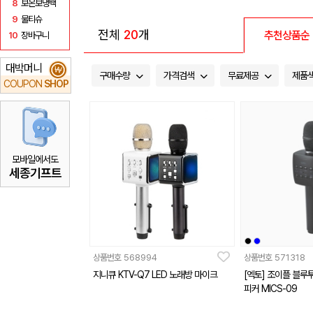
8
보온보냉백
9
물티슈
전체
20
개
추천상품순
10
장바구니
대박머니
₩
구매수량
가격검색
무료제공
제품
COUPON
SHOP
모바일에서도
세종기프트
상품번호
568994
상품번호
571318
지니큐 KTV-Q7 LED 노래방 마이크
[엑토] 조이플 블루
피커 MICS-09