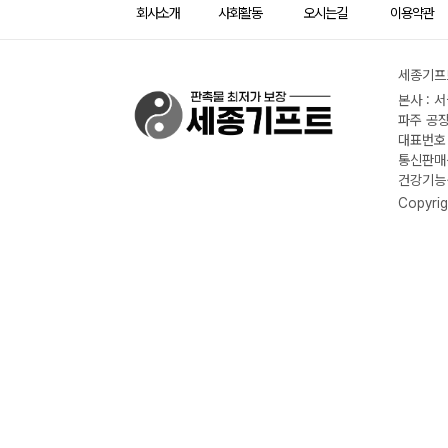
회사소개
사회활동
오시는길
이용약관
세종기프트
본사 : 
파주 공장
대표번호 :
통신판매신
건강기능식
Copyrig