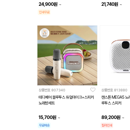
24,900
원
21,740
원
~
~
인쇄무료
상품번호
807340
상품번호
813880
테디베어 블루투스 듀얼마이크+스피커
캔스톤 MEGA5 노
노래방세트
루투스 스피커
15,700
원
89,200
원
~
~
무료배송
칼라인쇄