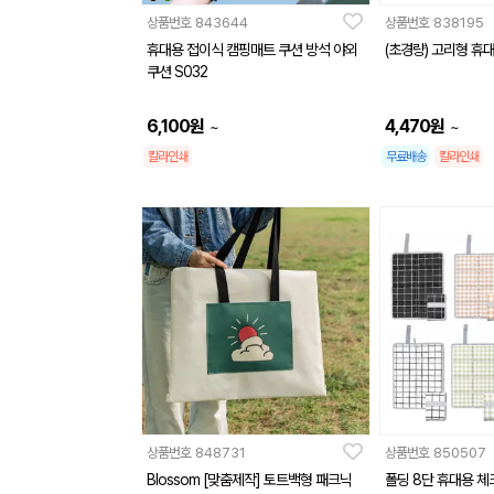
상품번호
843644
상품번호
838195
휴대용 접이식 캠핑매트 쿠션 방석 야외
(초경량) 고리형 휴
쿠션 S032
6,100
원
4,470
원
~
~
칼라인쇄
무료배송
칼라인쇄
상품번호
848731
상품번호
850507
Blossom [맞춤제작] 토트백형 패크닉
폴딩 8단 휴대용 