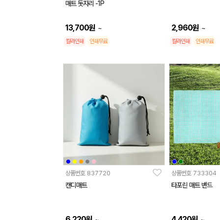
매트 돗자리 -1P
13,700
원
2,960
원
~
~
칼라인쇄
인쇄무료
칼라인쇄
인쇄무료
상품번호
837720
상품번호
733304
캔디매트
타포린 매트 밴드
6,220
원
4,420
원
~
~