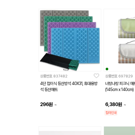
상품번호
837482
상품번호
697829
4단 접이식 등산방석 40X31, 휴대용방
너랑나랑 피크닉 매
석 등산매트
(145cm x 140cm)
296
원
6,380
원
~
~
칼라인쇄