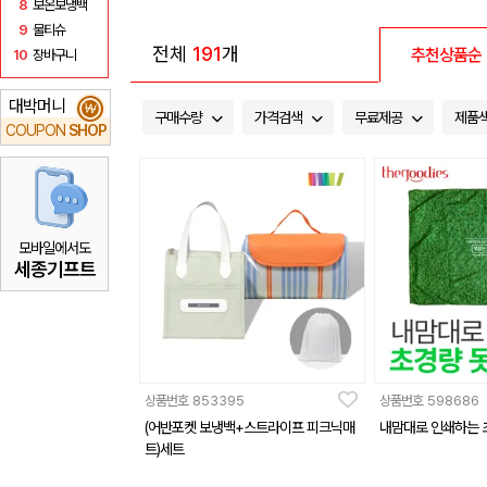
8
보온보냉백
9
물티슈
전체
191
개
추천상품순
10
장바구니
대박머니
₩
구매수량
가격검색
무료제공
제품
COUPON
SHOP
모바일에서도
세종기프트
상품번호
853395
상품번호
598686
(어반포켓 보냉백+스트라이프 피크닉매
내맘대로 인쇄하는 초
트)세트