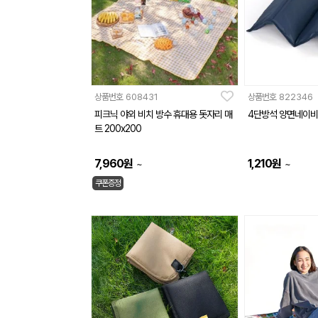
상품번호
608431
상품번호
822346
피크닉 야외 비치 방수 휴대용 돗자리 매
4단방석 양면네이비
트 200x200
7,960
원
1,210
원
~
~
쿠폰증정