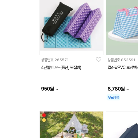
상품번호
265571
상품번호
853591
4단웰빙매트(등산, 찜질방)
컬러팝PVC 보냉백
950
원
8,780
원
~
~
무료배송