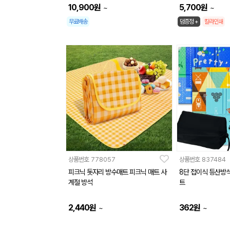
10,900
원
5,700
원
~
~
무료배송
덤증정 +
칼라인쇄
상품번호
778057
상품번호
837484
피크닉 돗자리 방수매트 피크닉 매트 사
8단 접이식 등산방
계절 방석
트
2,440
원
362
원
~
~