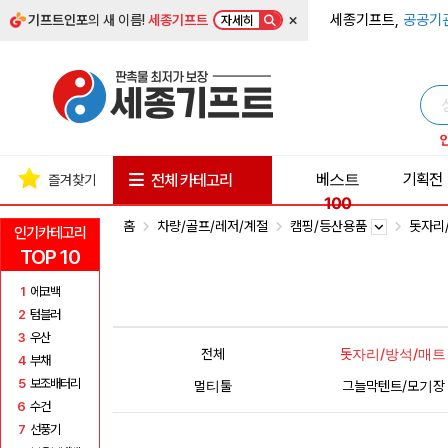
×
세종기프트,
공공기
기프트인포
의 새 이름!
세종기프트
자세히
베스트
기획전
전체 카테고리
즐겨찾기
100
홈
차량/골프/레저/계절
캠핑/등산용품
돗자리
인기카테고리
TOP 10
1
에코백
2
텀블러
3
우산
전체
돗자리/방석/매트
4
부채
5
보조배터리
멀티툴
그늘막텐트/모기장
6
수건
7
선풍기