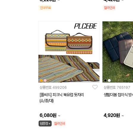
인쇄무료
칼라인쇄
상품번호
499206
상품번호
765197
[플씨드] 피크닉 북유럽 돗자리
생활더봄 접이식 방
(소/중/대)
6,080
원
4,920
원
~
~
덤증정 +
칼라인쇄