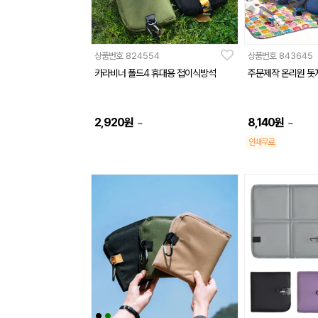
상품번호
824554
상품번호
843645
카라비너 폴드4 휴대용 접이식방석
주문제작 온리원 돗
2,920
원
8,140
원
~
~
인쇄무료