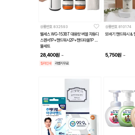
상품번호
832593
상품번호
810174
웰세스 WG-153BT 대용량 버블 자동디
또바기 핸드워시 & 
스펜서1P+핸드워시2P+핸드타올1P 선
물세트
28,400
원
5,750
원
~
~
칼라인쇄
라벨지무료