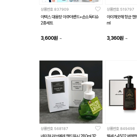
상품번호
837909
상품번호
519797
아텍스 대용량 아쿠아밴드+손소독티슈
아이깨끗해 항균 핸드
2종세트
ml
3,600
원
3,360
원
~
~
상품번호
568187
상품번호
849498
네이쳐 러브메레 핸드워시 280ml 1P
웰세스4502 버블핸