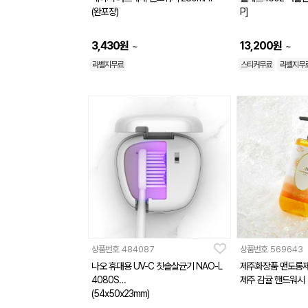
(완포장)
P]
3,430
원
13,200
원
~
~
라벨지무료
스티커무료
라벨지무
상품번호
484087
상품번호
569643
나오 휴대용 UV-C 칫솔살균기 NAO-L
제주화장품 맨도롱제
4080S
제주 감귤 핸드워시
(54x50x23mm)