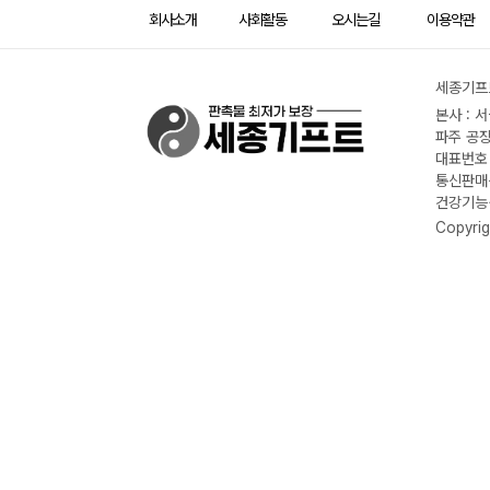
회사소개
사회활동
오시는길
이용약관
세종기프트
본사 : 
파주 공장
대표번호 :
통신판매신
건강기능식
Copyrig