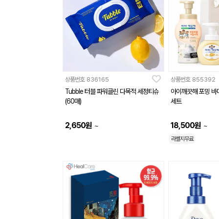
상품번호
836165
상품번호
855392
Tubble 터블 파워클린 다목적 세정티슈
아이깨끗해 포밍 바
(60매)
세트
2,650
원
18,500
원
~
~
라벨지무료