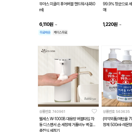
무아스 미클리 퓨어버블 핸드워시(480
99.9% 항균으로 
ml)
매
6,110
원
1,220
원
~
~
무료배송
케이스무료
상품번호
740961
상품번호
563635
웰세스 W-1000B 대용량 버블타입 자
(의약외품/에탄올 7
동 디스펜서 손 세정제 거품비누 벽걸이
정제 500ml-레몬향
충전식 세정기