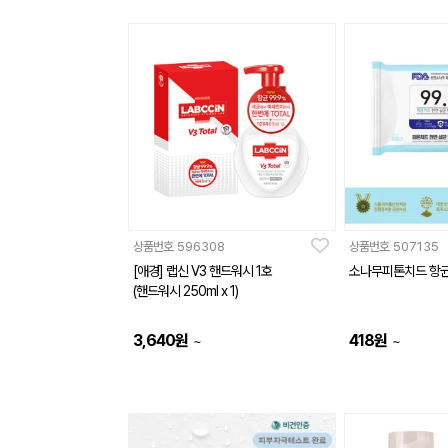
상품번호
596308
상품번호
507135
[애경] 랩신 V3 핸드워시 1호
소나무피톤치드 항균
(핸드워시 250ml x 1)
3,640
원
418
원
~
~