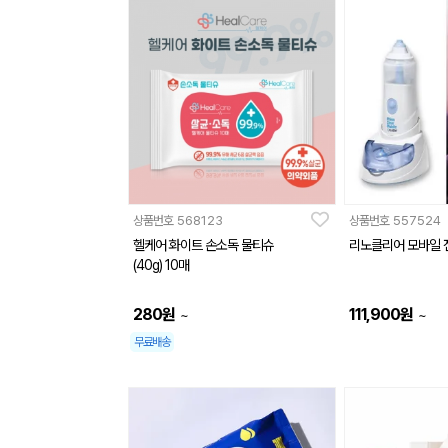
상품번호
568123
상품번호
557524
헬케어 화이트 손소독 물티슈
리노클리어 모바일 
(40g) 10매
280
원
111,900
원
~
~
무료배송