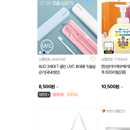
상품번호
468568
상품번호
716899
ALIO 3세대 T-클린 UVC 휴대용 칫솔살
(항균)아이깨끗해거
균기(국내생산)
프 600리필(2종)
8,500
원
10,500
원
~
~
덤증정 +
칼라인쇄
인쇄무료