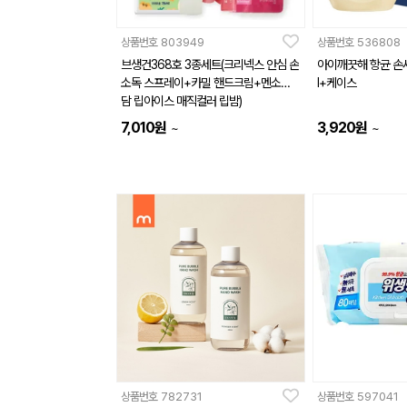
상품번호
803949
상품번호
536808
브생건368호 3종세트(크리넥스 안심 손
아이깨끗해 항균 손
소독 스프레이+카밀 핸드크림+멘소래
l+케이스
담 립아이스 매직컬러 립밤)
7,010
원
3,920
원
~
~
상품번호
782731
상품번호
597041