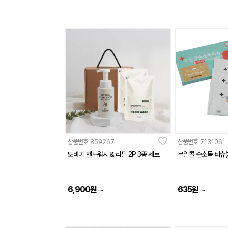
상품번호
859267
상품번호
713106
또바기 핸드워시 & 리필 2P 3종 세트
무알콜 손소독 티슈(
6,900
원
635
원
~
~