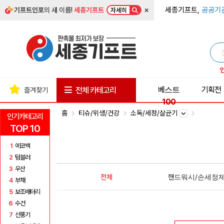
×
세종기프트,
공공기
기프트인포
의 새 이름!
세종기프트
자세히
베스트
기획전
전체 카테고리
즐겨찾기
100
홈
티슈/위생/건강
소독/세정/살균기
인기카테고리
TOP 10
1
에코백
2
텀블러
3
우산
전체
핸드워시/손세정
4
부채
5
보조배터리
6
수건
7
선풍기