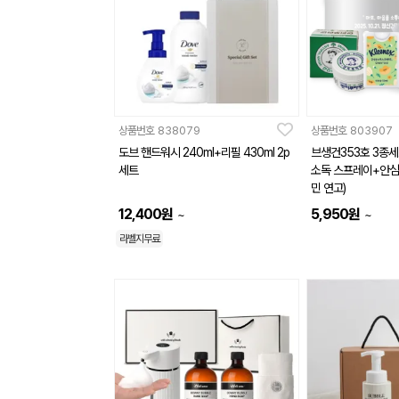
상품번호
838079
상품번호
803907
도브 핸드워시 240ml+리필 430ml 2p
브생건353호 3종세
세트
소독 스프레이+안심
민 연고)
12,400
원
5,950
원
~
~
라벨지무료