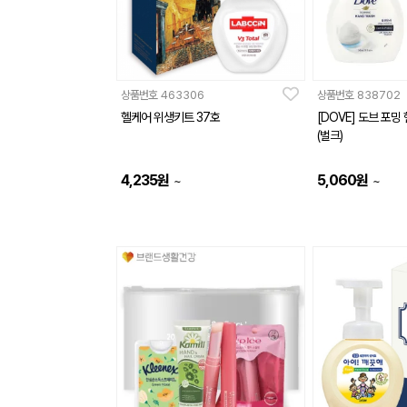
상품번호
463306
상품번호
838702
헬케어 위생키트 37호
[DOVE] 도브 포밍
(벌크)
4,235
원
5,060
원
~
~