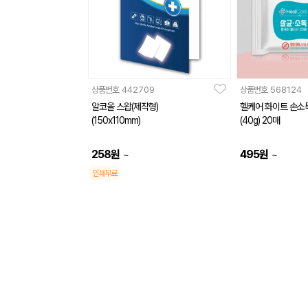
상품번호
442709
상품번호
568124
알코올 스왑(제작형)
헬케어 화이트 손소
(150x110mm)
(40g) 20매
258
원
495
원
~
~
인쇄무료