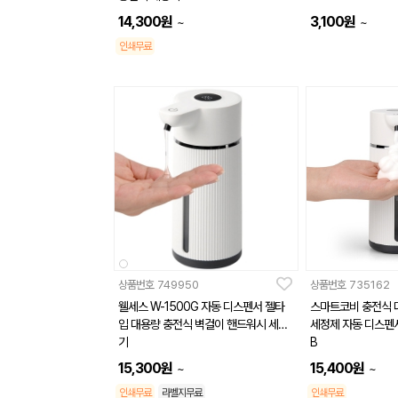
14,300
원
3,100
원
~
~
인쇄무료
상품번호
749950
상품번호
735162
웰세스 W-1500G 자동 디스펜서 젤타
스마트코비 충전식 
입 대용량 충전식 벽걸이 핸드워시 세정
세정제 자동 디스펜서
기
B
15,300
원
15,400
원
~
~
인쇄무료
라벨지무료
인쇄무료