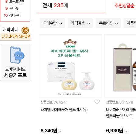
8
보온보냉백
전체
235
개
추천상품순
9
물티슈
10
장바구니
구매수량
가격검색
무료제공
제품
대박머니
₩
COUPON
SHOP
모바일에서도
세종기프트
상품번호
764241
상품번호
861578
라이웰 아이깨끗해 핸드워시 2p
네이처러브메레 핸드
핸드타올 2P 세트
8,340
원
6,930
원
~
~