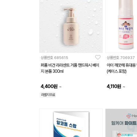
상품번호
685615
상품번호
706937
퍼퓸 비건 라라센트 거품 핸드워시 베이
아이 깨끗해 휴대용 
지 본품 300ml
(케이스 포함)
4,400
원
4,110
원
~
~
라벨지무료