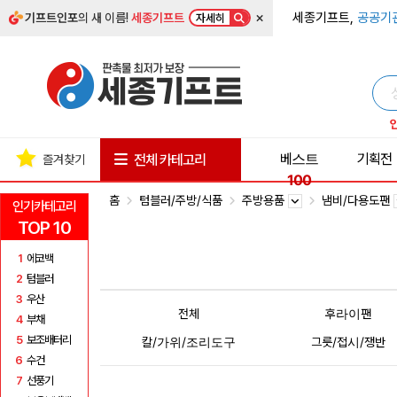
×
세종기프트,
공공기
기프트인포
의 새 이름!
세종기프트
자세히
베스트
기획전
전체 카테고리
즐겨찾기
100
홈
텀블러/주방/식품
주방용품
냄비/다용도팬
인기카테고리
TOP 10
1
에코백
2
텀블러
3
우산
전체
후라이팬
4
부채
5
보조배터리
칼/가위/조리도구
그릇/접시/쟁반
6
수건
7
선풍기