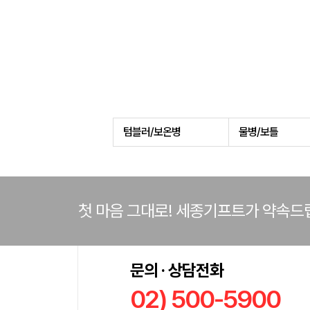
텀블러/보온병
물병/보틀
첫 마음 그대로! 세종기프트가 약속드
문의 · 상담전화
02) 500-5900