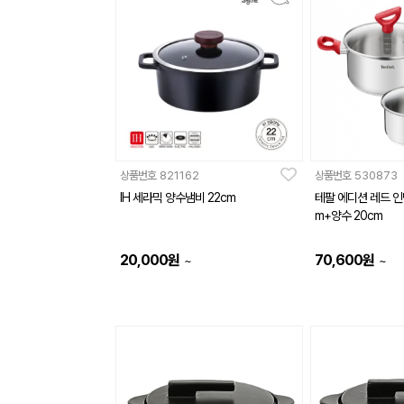
상품번호
821162
상품번호
530873
IH 세라믹 양수냄비 22cm
테팔 에디션 레드 인
m+양수 20cm
20,000
원
70,600
원
~
~