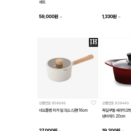
세트
59,000
원
1,330
원
~
~
상품번호
858696
상품번호
839440
네오플램 피카 밀크(소스)팬 16cm
독일쿠멜 세라믹코팅
냄비레드 20cm
27,000
원
19,200
원
~
~