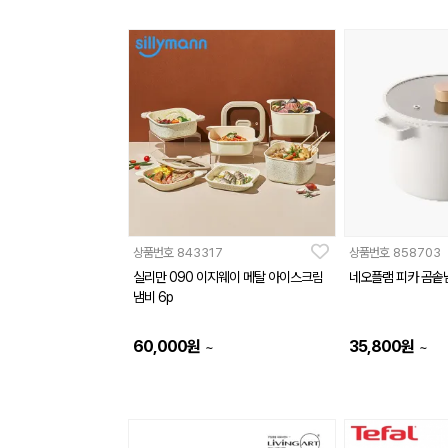
상품번호
843317
상품번호
858703
실리만 090 이지웨이 메탈 아이스크림
네오플램 피카 곰솥냄
냄비 6p
60,000
원
35,800
원
~
~