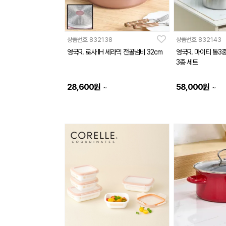
상품번호
832138
상품번호
832143
영국R. 로사 IH 세라믹 전골냄비 32cm
영국R. 마이티 통3중
3종 세트
28,600
원
58,000
원
~
~