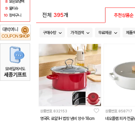
8
보온보냉백
9
물티슈
전체
395
개
추천상품순
10
장바구니
대박머니
₩
구매수량
가격검색
무료제공
제품
COUPON
SHOP
모바일에서도
세종기프트
상품번호
832153
상품번호
858717
영국R. 로얄 IH 법랑 냄비 양수 18cm
네오플램 피카 전골냄