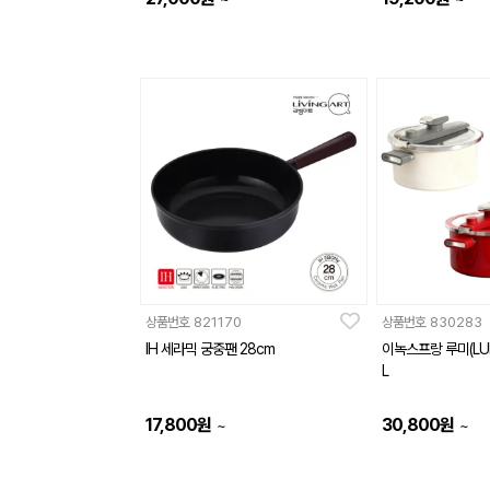
상품번호
821170
상품번호
830283
IH 세라믹 궁중팬 28cm
이녹스프랑 루미(LU
L
17,800
원
30,800
원
~
~