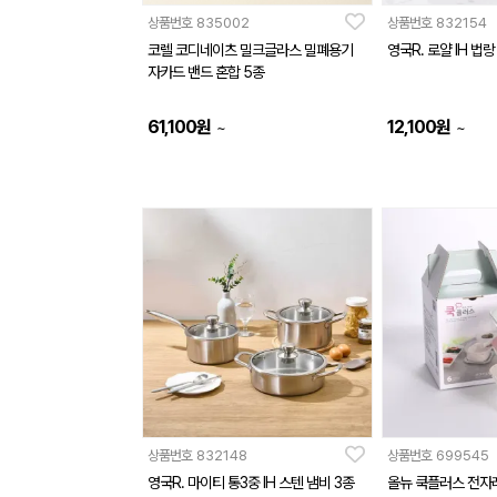
상품번호
835002
상품번호
832154
코렐 코디네이츠 밀크글라스 밀폐용기
영국R. 로얄 IH 법랑
자카드 밴드 혼합 5종
61,100
원
12,100
원
~
~
상품번호
832148
상품번호
699545
영국R. 마이티 통3중 IH 스텐 냄비 3종
올뉴 쿡플러스 전자