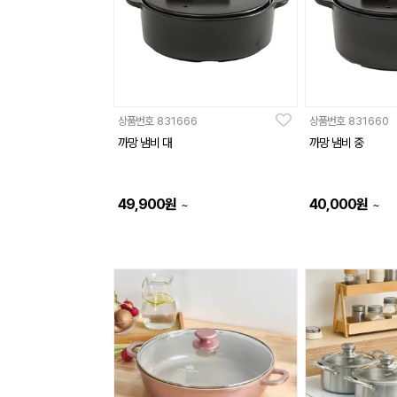
상품번호
831666
상품번호
831660
까망 냄비 대
까망 냄비 중
49,900
원
40,000
원
~
~