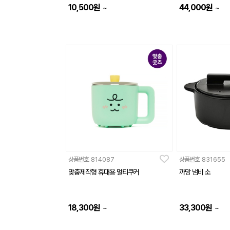
10,500
원
44,000
원
~
~
상품번호
814087
상품번호
831655
맞춤제작형 휴대용 멀티쿠커
까망 냄비 소
18,300
원
33,300
원
~
~