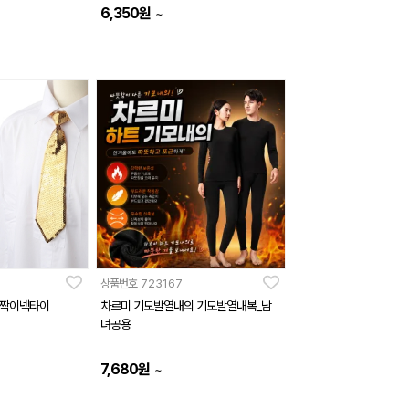
6,350
원
~
상품번호
723167
반짝이넥타이
차르미 기모발열내의 기모발열내복_남
녀공용
7,680
원
~