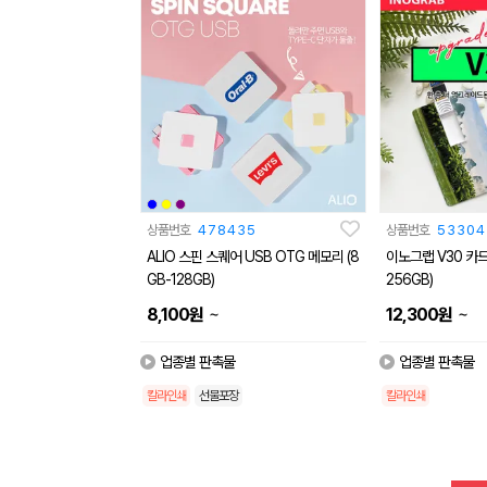
상품번호
478435
상품번호
53304
ALIO 스핀 스퀘어 USB OTG 메모리 (8
이노그랩 V30 카드형
GB-128GB)
256GB)
~
~
8,100
원
12,300
원
업종별 판촉물
업종별 판촉물
칼라인쇄
선물포장
칼라인쇄