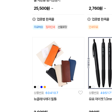
룸 차량용 공기청정기
~
~
25,500
원
2,760
원
업종별 판촉물
업종별 판촉물
무료배송
칼라인쇄
선물포장
인쇄무료
상품번호
604107
상품번호
49517
뉴클래식레더 필통
유로 마이젯 1.0m