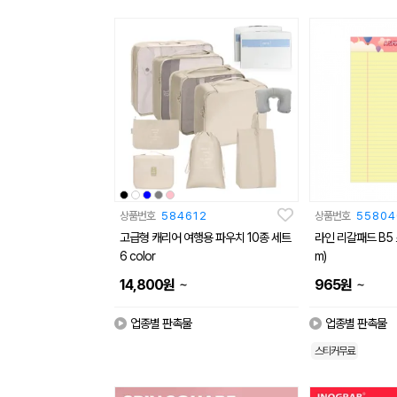
상품번호
584612
상품번호
55804
고급형 캐리어 여행용 파우치 10종 세트
라인 리갈패드 B5 
6 color
m)
~
~
14,800
원
965
원
업종별 판촉물
업종별 판촉물
스티커무료