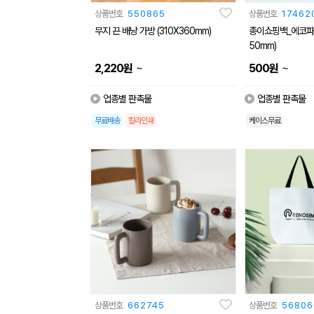
상품번호
550865
상품번호
17462
무지 끈 배낭 가방 (310X360mm)
종이쇼핑백_에코파트
50mm)
~
~
2,220
원
500
원
업종별 판촉물
업종별 판촉물
무료배송
칼라인쇄
케이스무료
상품번호
662745
상품번호
56806