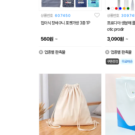
상품번호
607450
상품번호
30974
접이식 장바구니 포켓가방 3종 1P
프로디아 생분해 플라스틱
otic prodir
~
~
560
원
3,090
원
업종별 판촉물
업종별 판촉물
쿠폰증정
무료배송