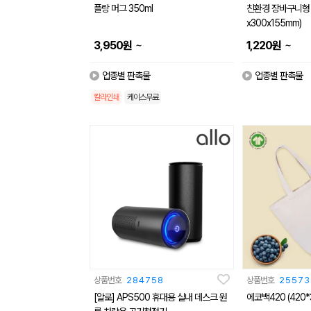
플랑 머그 350ml
친환경 장바구니형 
x300x155mm)
~
~
3,950
원
1,220
원
업종별 판촉물
업종별 판촉물
칼라인쇄
케이스무료
상품번호
284758
상품번호
25573
[알로] APS500 휴대용 실내 데스크 원
에코백420 (420*