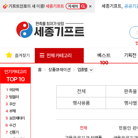
×
세종기프트,
공공기
기프트인포
의 새 이름!
세종기프트
자세히
베스트
기획전
전체 카테고리
즐겨찾기
100
홈
상품큐레이션
업종별
인기카테고리
TOP 10
1
에코백
전체
판촉물
2
텀블러
행사용품
행사별
3
우산
4
부채
5
보조배터리
6
수건
전체
민원인 판
7
선풍기
교육공공기관 답례품
금융공공기관