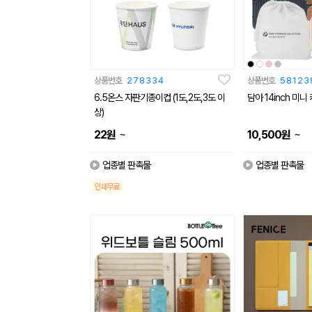
상품번호
278334
상품번호
58123
6.5온스 자판기종이컵 (1도,2도,3도 이
담아 14inch 미
상)
~
~
22
원
10,500
원
업종별 판촉물
업종별 판촉물
인쇄무료