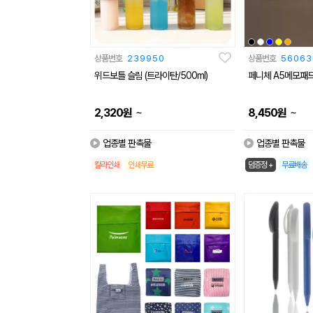
상품번호
239950
상품번호
56063
위드보틀 슬림 (트라이탄/500ml)
페니체 A5메모패
~
~
2,320
원
8,450
원
업종별 판촉물
업종별 판촉물
칼라인쇄
인쇄무료
덤증정 +
무료배송