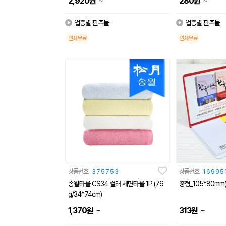
~
~
2,920
원
280
원
업종별 판촉물
업종별 판촉물
인쇄무료
인쇄무료
상품번호
375753
상품번호
16995
송월타올 CS34 컬러 세면타올 1P (76
중형_105*80mm
g/34*74cm)
~
~
1,370
원
313
원