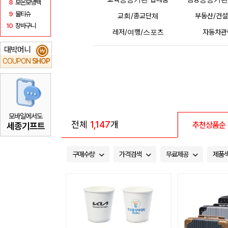
8
보온보냉백
9
물티슈
교회/종교단체
부동산/건
10
장바구니
레저/여행/스포츠
자동차관
대박머니
₩
COUPON
SHOP
모바일에서도
전체
1,147
개
추천상품순
세종기프트
구매수량
가격검색
무료제공
제품