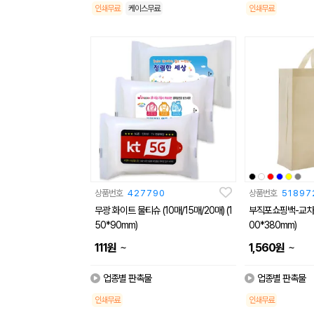
인쇄무료
케이스무료
인쇄무료
상품번호
427790
상품번호
51897
무광 화이트 물티슈 (10매/15매/20매) (1
부직포쇼핑백-교차로(
50*90mm)
00*380mm)
~
~
111
원
1,560
원
업종별 판촉물
업종별 판촉물
인쇄무료
인쇄무료