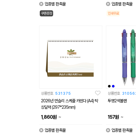
업종별 판촉물
업종별 판촉물
쿠폰증정
인쇄무료
상품번호
531375
상품번호
31056
2026년 먼슬리 스케줄 카렌다 (A4) 탁
투명2색볼펜
상달력 (297*235mm)
~
~
1,860
원
157
원
업종별 판촉물
업종별 판촉물