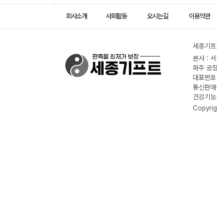
회사소개
사회활동
오시는길
이용약관
세종기프트
본사 : 
파주 공장
대표번호 :
통신판매신
건강기능식
Copyrig