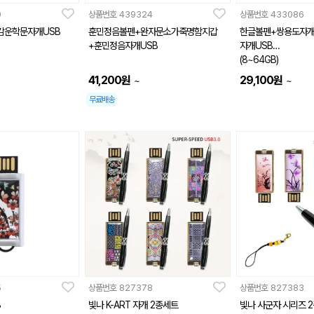
0
상품번호
439324
상품번호
433086
감운학문자개USB
훈민정음볼펜+완자문소가죽명함지갑
한글볼펜+쌍용도자
+훈민정음자개USB
자개USB
(8~64GB)
41,200
원
29,100
원
~
~
무료배송
5
상품번호
827378
상품번호
827383
B
빛나 K-ART 자개 2종세트
빛나 사군자 시리즈 