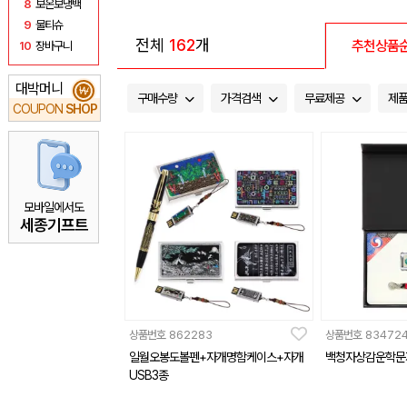
8
보온보냉백
9
물티슈
전체
162
개
추천상품
10
장바구니
대박머니
₩
구매수량
가격검색
무료제공
제
COUPON
SHOP
모바일에서도
세종기프트
상품번호
862283
상품번호
83472
일월오봉도볼펜+자개명함케이스+자개
백청자상감운학문
USB3종