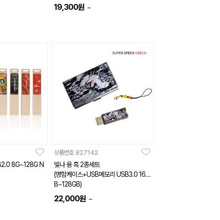
19,300
원
~
상품번호
827142
28G N
빛나 용 흑 2종세트
(명함케이스+USB메모리 USB3.0 16G
B~128GB)
22,000
원
~