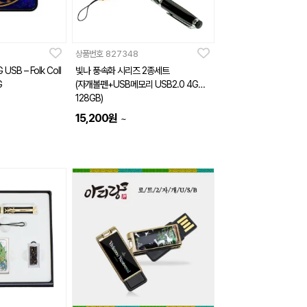
상품번호
827348
B – Folk Coll
빛나 풍속화 시리즈 2종세트
G
(자개볼펜+USB메모리 USB2.0 4GB~
128GB)
15,200
원
~