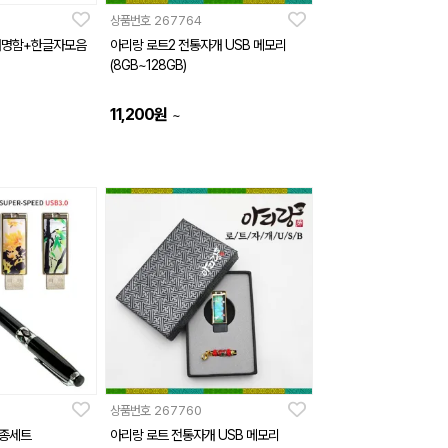
상품번호
267764
개명함+한글자모음
아리랑 로트2 전통자개 USB 메모리
(8GB~128GB)
11,200
원
~
상품번호
267760
2종세트
아리랑 로트 전통자개 USB 메모리