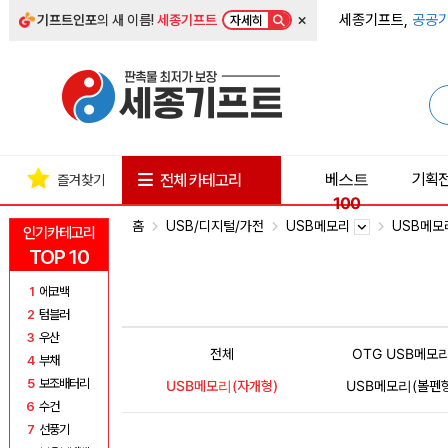
×
세종기프트,
공공기
기프트인포
의 새 이름!
세종기프트
자세히
베스트
기획
전체 카테고리
즐겨찾기
100
홈
USB/디지털/가전
USB메모리
USB메모
인기카테고리
TOP 10
1
에코백
2
텀블러
3
우산
전체
OTG USB메모
4
부채
5
보조배터리
USB메모리(자개형)
USB메모리(볼펜형
6
수건
7
선풍기