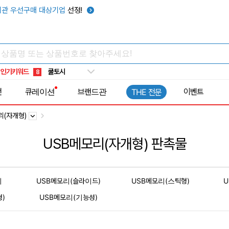
관 우선구매 대상기업
선정!
키캡
5
우산
6
텀블러
7
쿨토시
8
인기키워드
넥쿨러
9
타포린가방
10
전
큐레이션
브랜드관
이벤트
THE 전문
선풍기
1
리(자개형)
USB메모리(자개형) 판촉물
리
USB메모리(슬라이드)
USB메모리(스틱형)
U
)
USB메모리(기능성)