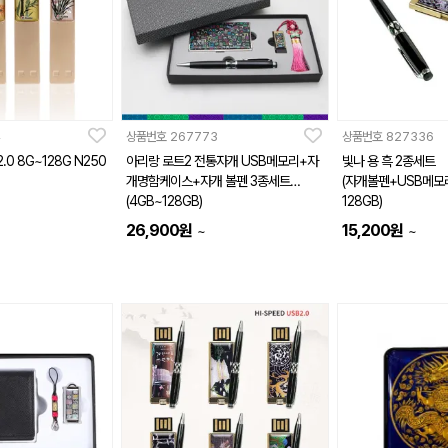
4
상품번호
267773
상품번호
827336
 N250
아리랑 로트2 전통자개 USB메모리+자
빛나 용 흑 2종세트
개명함케이스+자개 볼펜 3종세트
(자개볼펜+USB메모리 
(4GB~128GB)
128GB)
26,900
원
15,200
원
~
~