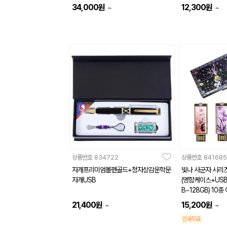
34,000
원
12,300
원
~
~
상품번호
834722
상품번호
841685
자개프리미엄볼펜골드+청자상감운학문
빛나 사군자 시리즈
자개USB
(명함케이스+USB
B~128GB) 10종
21,400
원
15,200
원
~
~
인쇄무료