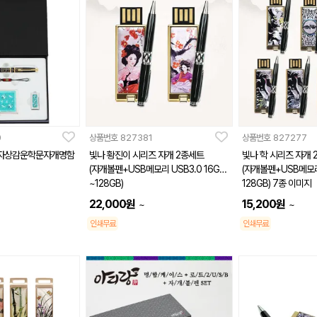
0
상품번호
827381
상품번호
827277
자상감운학문자개명함
빛나 황진이 시리즈 자개 2종세트
빛나 학 시리즈 자개 
(자개볼펜+USB메모리 USB3.0 16GB
(자개볼펜+USB메모리 
~128GB)
128GB) 7종 이미지
22,000
원
15,200
원
~
~
인쇄무료
인쇄무료