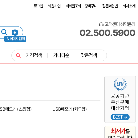
로그인
회원가입
비회원조회
장바구니
질문과답변
회사소개
고객센터 상담문의
02.500.5900
AI 이미지 검색
가격검색
가나다순
맞춤검색
공공기관
우선구매
대상기업
SB메모리(스윙형)
USB메모리(카드형)
BEST →
최저가
를
약속드립니다