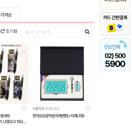
은가격순
카드 간편결제
초기화
상담전화
02) 500
5900
상품번호
834742
2종세트
청자상감운학문자개명함+자개USB
USB3.0 16GB