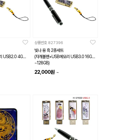
상품번호
827396
빛나 용 흑 2종세트
USB2.0 4GB~
(자개볼펜+USB메모리 USB3.0 16GB
~128GB)
22,000
원
~