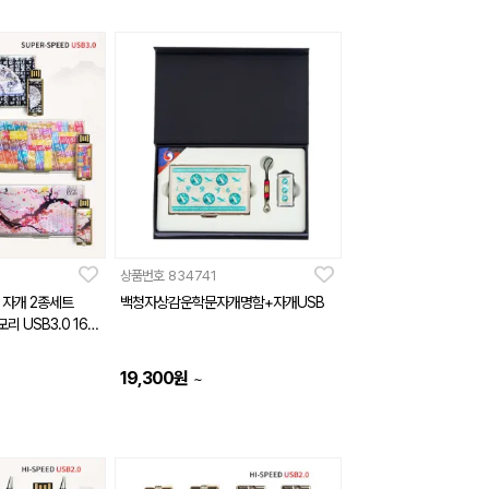
상품번호
834741
 자개 2종세트
백청자상감운학문자개명함+자개USB
 USB3.0 16G
19,300
원
~