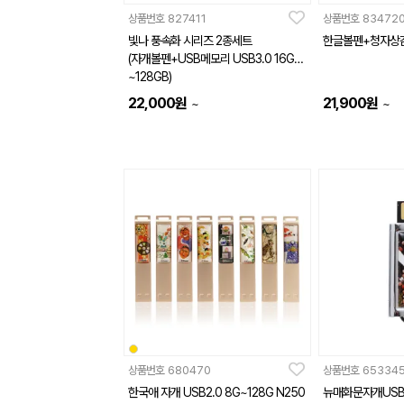
상품번호
827411
상품번호
83472
빛나 풍속화 시리즈 2종세트
한글볼펜+청자상
(자개볼펜+USB메모리 USB3.0 16GB
~128GB)
22,000
원
21,900
원
~
~
상품번호
680470
상품번호
65334
한국애 자개 USB2.0 8G~128G N250
뉴매화문자개US