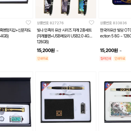
상품번호
827276
상품번호
833836
죽명함지갑+신문자도
빛나 민족의 유산 시리즈 자개 2종세트
한국의유산 빛담 OTG US
4GB)
(자개볼펜+USB메모리 USB2.0 4GB~
ection 5 8G ~ 128
128GB)
15,200
원
15,200
원
~
~
인쇄무료
칼라인쇄
인쇄무료