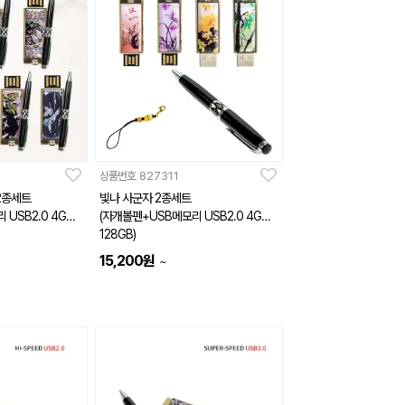
상품번호
827311
2종세트
빛나 사군자 2종세트
USB2.0 4GB~
(자개볼펜+USB메모리 USB2.0 4GB~
128GB)
15,200
원
~