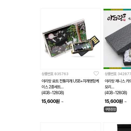
상품번호
835763
상품번호
34287
아리랑 로트 전통자개 USB+자개명함케
아리랑 제니스 카
이스 2종세트
모리
(4GB~128GB)
(4GB~128GB)
15,600
원
15,600
원
~
~
쿠폰증정