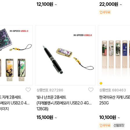
12,100
원
22,000
원
~
~
인쇄무료
상품번호
827286
상품번호
680463
 자개 2종세트
빛나 난초문 2종세트
한국의유산 자개 USB2.0 8G~1
메모리 USB2.0 4G
(자개볼펜+USB메모리 USB2.0 4GB~
250G
 이미지
128GB)
15,100
원
10,100
원
~
~
인쇄무료
선물포장