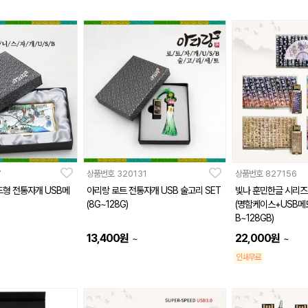
7
상품번호
320131
상품번호
827156
드형 전통자개 USB메
아리랑 로트 전통자개 USB 술고리 SET
빛나 훈민한글 시리즈
(8G~128G)
(명함케이스+USB메모리
B~128GB)
13,400
원
22,000
원
~
~
인쇄무료