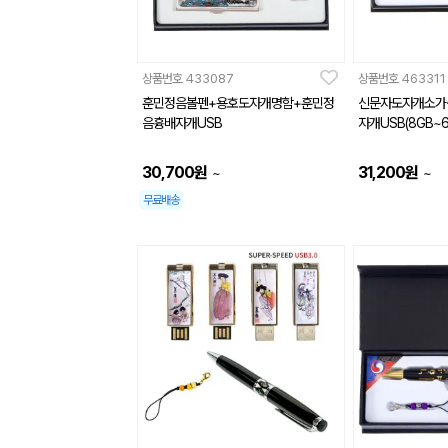
상품번호
433087
상품번호
463311
훈민정음볼펜+용호도자개명함+훈민정
신문자도자개소가
음흉배자개USB
자개USB(8GB~6
30,700
원
31,200
원
~
~
무료배송