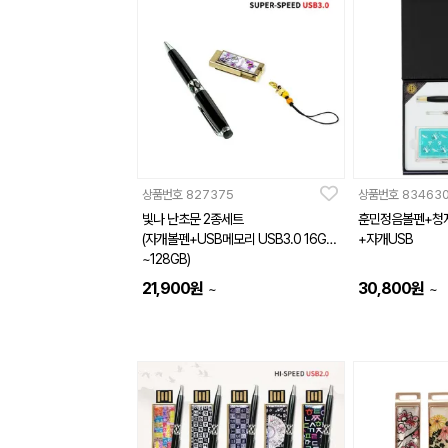
상품번호
827375
상품번호
83463
빛나 난초문 2종세트
훈민정음볼펜+청
(자개볼펜+USB메모리 USB3.0 16GB
+자개USB
~128GB)
21,900
원
30,800
원
~
~