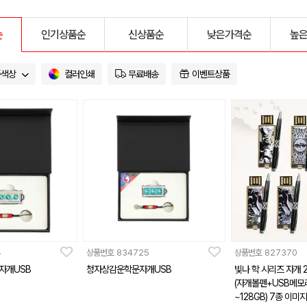
순
인기상품순
신상품순
낮은가격순
높
품색상
컬러인쇄
무료배송
이벤트상품
4
상품번호
834725
상품번호
827370
자개USB
청자상감운학문자개USB
빛나 학 시리즈 자개 
(자개볼펜+USB메모리 
~128GB) 7종 이미지