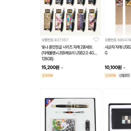
상품번호
827357
상품번호
68047
빛나 훈민한글 시리즈 자개 2종세트
사군자 자개 USB2.0 8G~128G
(자개볼펜+USB메모리 USB2.0 4GB~
G
128GB)
15,200
원
10,100
원
~
~
인쇄무료
인쇄무료
선물포장