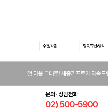
수건/타올
담요/쿠션/방석
첫 마음 그대로! 세종기프트가 약속드
문의 · 상담전화
02) 500-5900