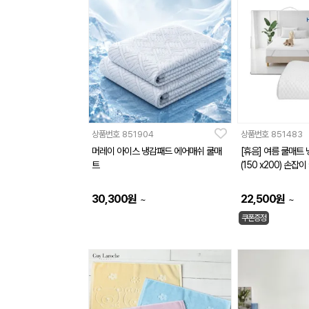
상품번호
851904
상품번호
851483
머레이 아이스 냉감패드 에어매쉬 쿨매
[휴음] 여름 쿨매트
트
(150 x200) 손잡
30,300
원
22,500
원
~
~
쿠폰증정