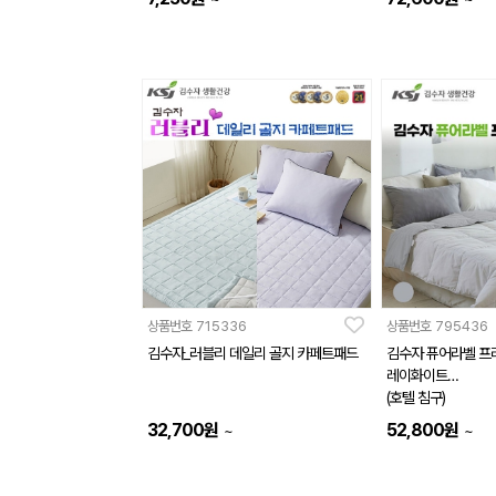
상품번호
715336
상품번호
795436
김수자_러블리 데일리 골지 카페트패드
김수자 퓨어라벨 프
레이화이트
(호텔 침구)
32,700
원
52,800
원
~
~