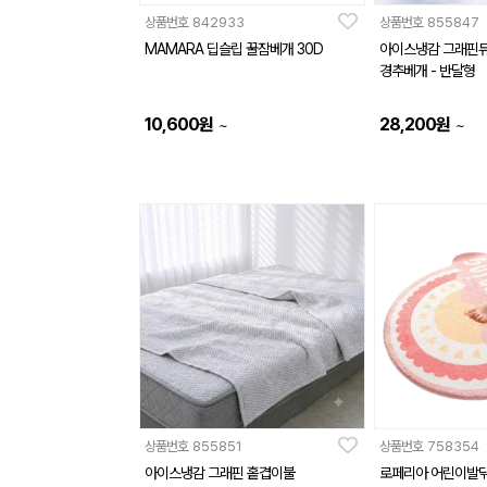
상품번호
842933
상품번호
855847
MAMARA 딥슬립 꿀잠베개 30D
아이스냉감 그래핀듀
경추베개 - 반달형
10,600
원
28,200
원
~
~
상품번호
855851
상품번호
758354
아이스냉감 그래핀 홑겹이불
로페리아 어린이발닦