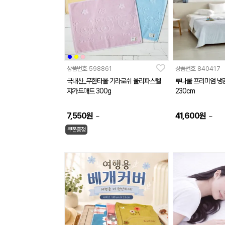
상품번호
598861
상품번호
840417
국내산_무한타올 기라로쉬 울리파스텔
루나쿨 프리미엄 냉감 
쟈가드매트 300g
230cm
7,550
원
41,600
원
~
~
쿠폰증정