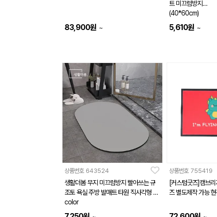
트 미끄럼방지
(40*60cm)
83,900
원
5,610
원
~
~
상품번호
643524
상품번호
755419
생활더봄 무지 미끄럼방지 빨아쓰는 규
[커스텀굿즈]캠브리
조토 욕실 주방 발매트 타원 직사각형 5
즈 별도제작 가능 현
color
7,250
원
72,600
원
~
~