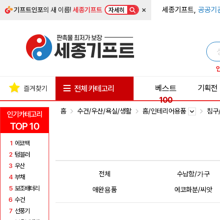
×
세종기프트,
공공기
기프트인포
의 새 이름!
세종기프트
자세히
베스트
기획전
전체 카테고리
즐겨찾기
100
홈
수건/우산/욕실/생활
홈/인테리어용품
침구
인기카테고리
TOP 10
1
에코백
2
텀블러
3
우산
전체
수납함/가구
4
부채
5
보조배터리
애완용품
에코화분/씨앗
6
수건
7
선풍기