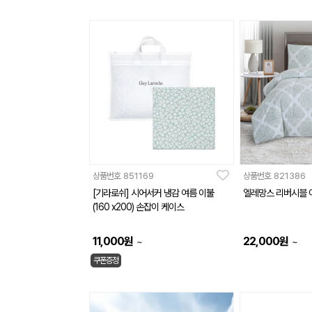
상품번호
851169
상품번호
821386
[기라로쉬] 시어서커 냉감 여름 이불
엘레망스 리버시블 
(160 x200) 손잡이 케이스
11,000
원
22,000
원
~
~
쿠폰증정