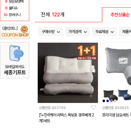
8
보온보냉백
9
물티슈
전체
122
개
추천상품순
10
장바구니
대박머니
₩
구매수량
가격검색
무료제공
제품
COUPON
SHOP
모바일에서도
세종기프트
상품번호
863769
상품번호
859825
[1+1]넥케어 라텍스 목보호 경추베개 2
프리미엄 담요세트 
개1세트