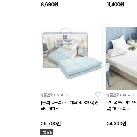
8,690
원
11,400
원
~
~
상품번호
851482
상품번호
840413
[온결] 얼음결 냉감 패드(145X205) 손
루나쿨 프리미엄 냉감
잡이 케이스
글) 110x200cm
29,700
원
24,300
원
~
~
쿠폰증정