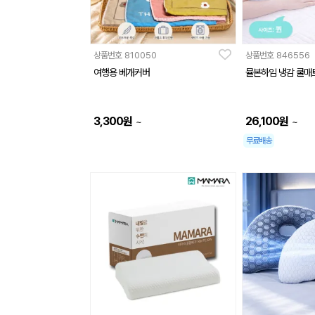
상품번호
810050
상품번호
846556
여행용 베개커버
뮬본하임 냉감 쿨매
3,300
원
26,100
원
~
~
무료배송