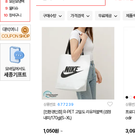
8
보온보냉백
9
물티슈
10
장바구니
구매수량
가격검색
무료제공
제품
대박머니
₩
COUPON
SHOP
모바일에서도
세종기프트
상품번호
677239
상품번
[친환경인증] R-PET 고밀도 리유저블백 (검정
프로디아 생
내피/170g)(S~XL)
odir
1,050
원
3,0
~