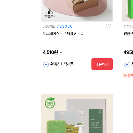
상품번호
723006
상품번
제로웨이스트 수세미 키트C
친환경 
4,510
원
495
~
환경친화적제품
주문하기
칼라인