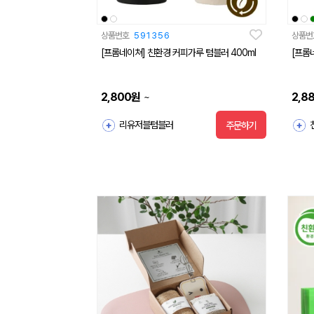
상품번호
591356
상품번
[프롬네이쳐] 친환경 커피가루 텀블러 400ml
[프롬
2,800
원
2,8
~
리유저블텀블러
주문하기