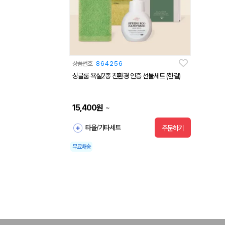
상품번호
864256
싱글룸 욕실2종 친환경 인증 선물세트 (한결)
15,400
원
~
타올/기타세트
주문하기
무료배송