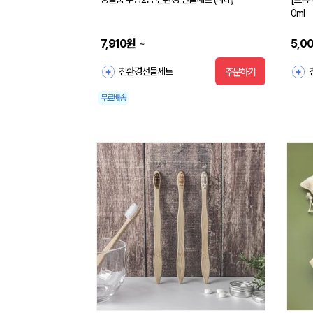
0ml
7,910
원
5,0
~
친환경선물세트
주문하기
무료배송