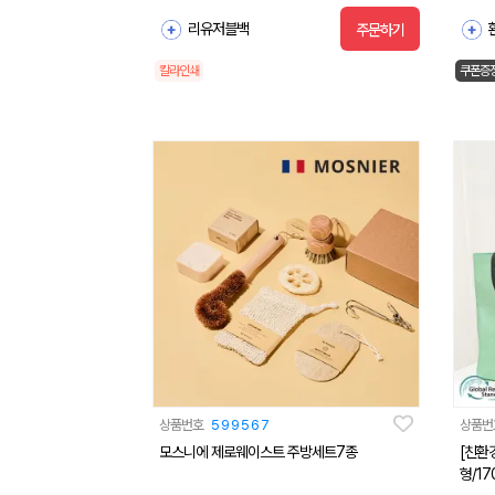
리유저블백
주문하기
칼라인쇄
쿠폰증
상품번호
599567
상품번
모스니에 제로웨이스트 주방세트7종
[친환
형/17