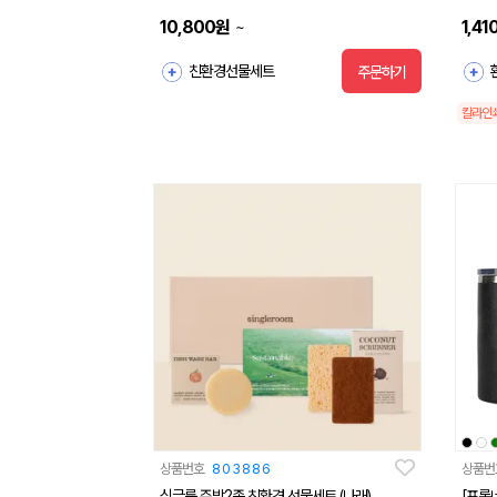
10,800
원
1,41
~
친환경선물세트
주문하기
칼라인
상품번호
803886
상품번
싱글룸 주방2종 친환경 선물세트 (나래)
[프롬