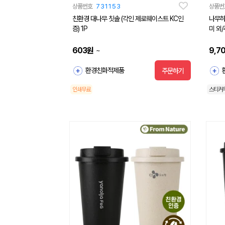
상품번호
731153
상품번
친환경 대나무 칫솔 (각인 제로웨이스트 KC인
나무하
증) 1P
미 외
603
원
9,7
~
환경친화적제품
주문하기
인쇄무료
스티커