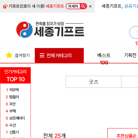
×
세종기프트,
공공기
기프트인포
의 새 이름!
세종기프트
자세히
베스트
기획전
전체 카테고리
즐겨찾기
100
인기카테고리
TOP 10
굿즈
1
에코백
2
텀블러
3
우산
4
부채
5
보조배터리
6
수건
7
선풍기
전체
25
개
추천상품순