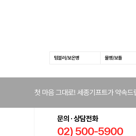
텀블러/보온병
물병/보틀
첫 마음 그대로! 세종기프트가 약속드
문의 · 상담전화
02) 500-5900