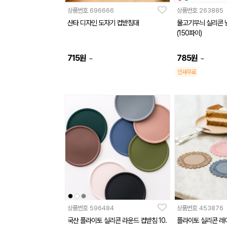
상품번호
696666
상품번호
263885
산타 디자인 도자기 컵받침대
물고기무늬 실리콘 
(150파이)
715
원
785
원
~
~
인쇄무료
상품번호
596484
상품번호
453876
국산 플라이토 실리콘 라운드 컵받침 10.
플라이토 실리콘 레이스 컵받침[소] 10c