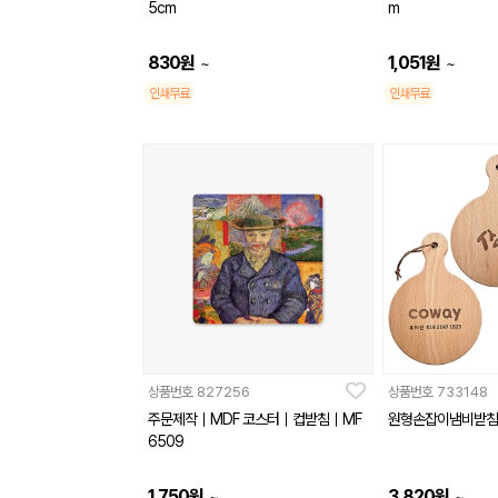
5cm
m
830
원
1,051
원
~
~
인쇄무료
인쇄무료
상품번호
827256
상품번호
733148
주문제작｜MDF 코스터｜컵받침｜MF
원형손잡이냄비받침
6509
1,750
원
3,820
원
~
~