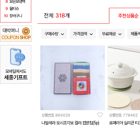
8
보온보냉백
9
물티슈
전체
318
개
추천상품순
10
장바구니
대박머니
₩
구매수량
가격검색
무료제공
제품
COUPON
SHOP
모바일에서도
세종기프트
상품번호
864026
상품번호
778462
나빌레라 모시조각보 컬러 컵받침(5p)
로페리아 실리콘 티코