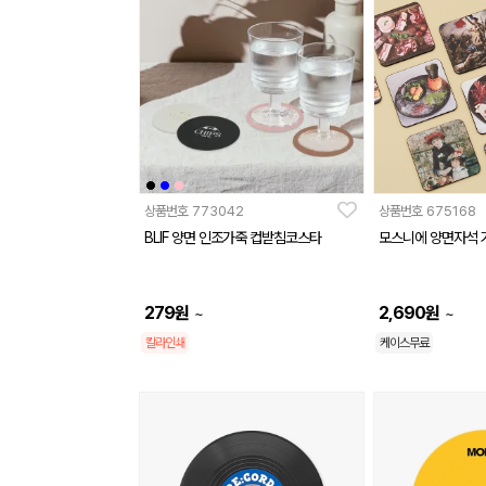
상품번호
773042
상품번호
675168
BLIF 양면 인조가죽 컵받침코스타
모스니에 양면자석 
279
원
2,690
원
~
~
칼라인쇄
케이스무료