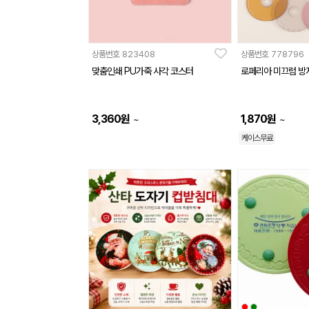
상품번호
823408
상품번호
778796
맞춤인쇄 PU가죽 사각 코스터
로페리아 미끄럼 방
3,360
원
1,870
원
~
~
케이스무료