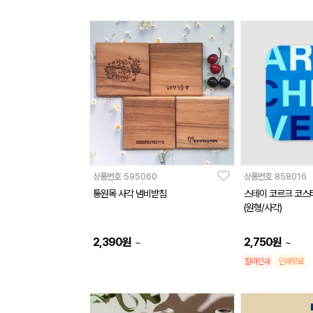
상품번호
595060
상품번호
858016
통원목 사각 냄비받침
스테이 코르크 코스
(원형/사각)
2,390
원
2,750
원
~
~
칼라인쇄
인쇄무료