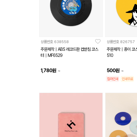
상품번호
638558
상품번호
826757
주문제작｜ABS 레코드판 컵받침 코스
주문제작｜종이 코
터｜MF6529
510
1,780
원
500
원
~
~
칼라인쇄
인쇄무료