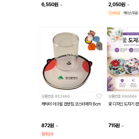
6,550
원
2,050
원
~
~
인쇄무료
케이스무료
상품번호
852466
상품번호
696664
캐릭터 아크릴 컵받침 코스터제작 8cm
꽃 디자인 도자기 
872
원
715
원
~
~
칼라인쇄