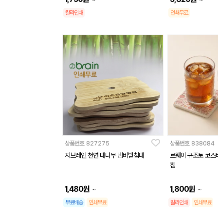
칼라인쇄
인쇄무료
상품번호
827275
상품번호
838084
지브레인 천연 대나무 냄비받침대
르웨이 규조토 코스
침
1,480
원
1,800
원
~
~
무료배송
인쇄무료
칼라인쇄
인쇄무료