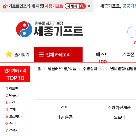
×
세종기프트,
공공기
기프트인포
의 새 이름!
세종기프트
자세히
베스트
기획전
전체 카테고리
즐겨찾기
100
홈
텀블러/주방/식품
주방잡화
냄비받침/컵받
인기카테고리
TOP 10
1
에코백
2
텀블러
3
우산
전체
주방가전제품
4
부채
5
보조배터리
와인용품
오프너
6
수건
7
선풍기