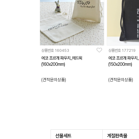
상품번호
160453
상품번호
177219
에코 조르개 파우치_헤드윅
에코 조르개 파우치
(160x200mm)
(150x200mm)
(견적문의상품)
(견적문의상품)
선물세트
계절판촉물