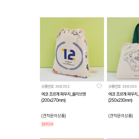
상품번호
368352
상품번호
368360
에코 조르개 파우치_올리브영
에코 조르개 파우치
(200x270mm)
(250x230mm)
(견적문의상품)
(견적문의상품)
칼라인쇄