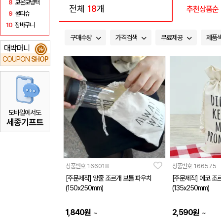
8
보온보냉백
전체
18
개
추천상품순
9
물티슈
10
장바구니
구매수량
가격검색
무료제공
제품
대박머니
₩
COUPON
SHOP
모바일에서도
세종기프트
상품번호
166018
상품번호
166575
[주문제작] 양줄 조르개 보틀 파우치
[주문제작] 에코 조
(150x250mm)
(135x250mm)
1,840
원
2,590
원
~
~