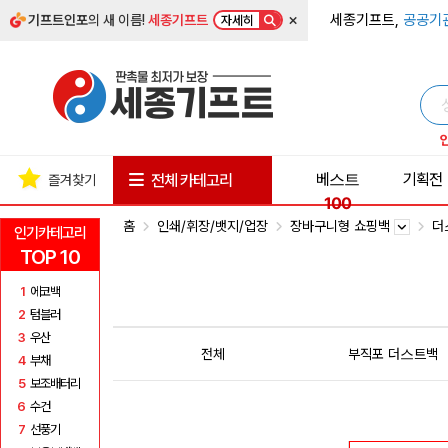
×
세종기프트,
공공기
기프트인포
의 새 이름!
세종기프트
자세히
베스트
기획전
전체 카테고리
즐겨찾기
100
홈
인쇄/휘장/뱃지/업장
장바구니형 쇼핑백
더
인기카테고리
TOP 10
1
에코백
2
텀블러
3
우산
전체
부직포 더스트백
4
부채
5
보조배터리
6
수건
7
선풍기