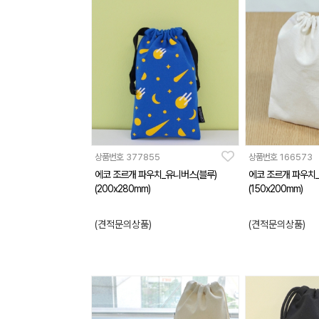
상품번호
377855
상품번호
166573
에코 조르개 파우치_유니버스(블루)
에코 조르개 파우치
(200x280mm)
(150x200mm)
(견적문의상품)
(견적문의상품)