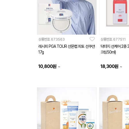
상품번호
673563
상품번호
677511
레시피 PGA TOUR 선몬랩 피토 선쿠션
닥터지 선케어 2종 
17g
크림50ml)
10,800
원
18,300
원
~
~