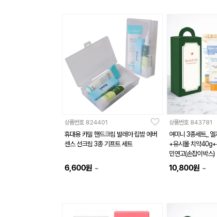
상품번호
824401
상품번호
843781
휴대용 카밀 핸드크림 발레아 립밤 에버
여미니 3종세트_ 
센스 선크림 3종 기프트 세트
+유시몰 치약40g
민연고(손잡이박스)
6,600
원
10,800
원
~
~