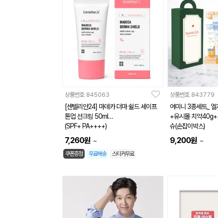
상품번호
845063
상품번호
843779
[센텔리안24] 마데카 더마 쉴드 세이프
여미니 3종세트_ 
톤업 선크림 50ml
+유시몰 치약40g
(SPF+ PA++++)
슈(손잡이박스)
7,260
원
9,200
원
~
~
쿠폰증정
무료배송
스티커무료