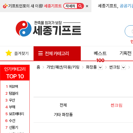
×
세종기프트,
공공기
기프트인포
의 새 이름!
세종기프트
자세히
베스트
기획전
전체 카테고리
즐겨찾기
100
홈
가방/패션/미용/키링
화장품
썬크림
인기카테고리
TOP 10
1
에코백
2
텀블러
3
우산
전체
썬크림
4
부채
5
보조배터리
기타 화장품
6
수건
7
선풍기