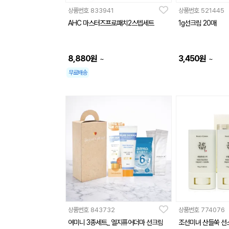
상품번호
833941
상품번호
521445
AHC 마스터즈프로패치2스텝세트
1g선크림 20매
8,880
원
3,450
원
~
~
무료배송
상품번호
843732
상품번호
774076
여미니 3종세트_ 엘지퓨어더마 선크림
조선미녀 산들쑥 선스틱