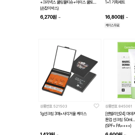
+크리넥스 쿨링물티슈+아이스 쿨토시
1+1 기획세트
(손잡이박스)
6,270
원
16,800
원
~
~
케이스무료
상품번호
521503
상품번호
845061
1g선크림 3매+사각거울 케이스
[센텔리안24] 마데
톤업 선크림 50ml
(SPF+ PA++++)
1,433
원
6,600
원
~
~