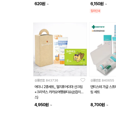
620
원
6,150
원
~
~
칼라인쇄
상품번호
843736
상품번호
840655
여미니 2종세트_ 엘지퓨어더마 선크림
덴티스테 가글 스프
+크리넥스 카카오여행용티슈(손잡이박
림 세트
스)
4,950
원
8,700
원
~
~