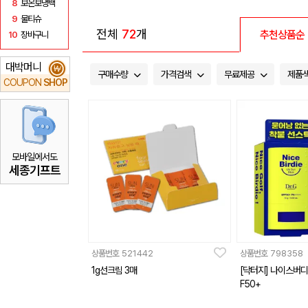
8
보온보냉백
9
물티슈
전체
72
개
추천상품순
10
장바구니
대박머니
₩
구매수량
가격검색
무료제공
제품
COUPON
SHOP
모바일에서도
세종기프트
상품번호
521442
상품번호
798358
1g선크림 3매
[닥터지] 나이스버디 
F50+