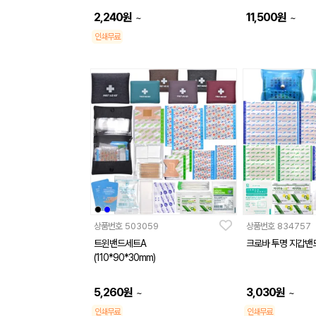
2,240
원
11,500
원
~
~
인쇄무료
상품번호
503059
상품번호
834757
트윈밴드세트A
크로바 투명 지갑밴
(110*90*30mm)
5,260
원
3,030
원
~
~
인쇄무료
인쇄무료