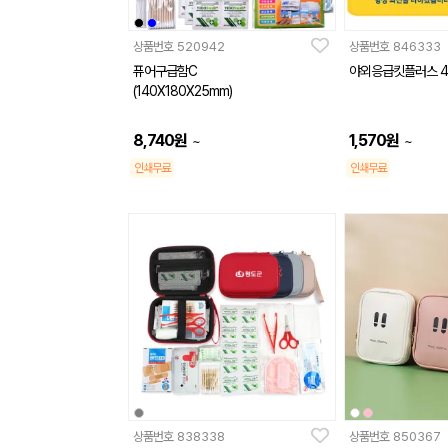
상품번호
520942
상품번호
846333
퓨어구급함C
야외응급킷플러스 
(140X180X25mm)
8,740
원
1,570
원
~
~
인쇄무료
인쇄무료
상품번호
838338
상품번호
850367