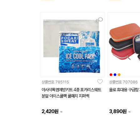
상품번호
785115
상품번호
707086
아사삭폭염예방키트 4종 포카리스웨트
올로 휴대용 구급함
분말 아이스쿨팩 쿨패치 지퍼백
2,420
원
3,890
원
~
~