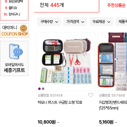
8
보온보냉백
전체
445
개
추천상품순
9
물티슈
10
장바구니
구매수량
가격검색
무료제공
제품
대박머니
₩
COUPON
SHOP
모바일에서도
세종기프트
상품번호
831418
상품번호
557668
하모니 퍼스트 구급함 소형 10호
지갑형3단밴드세트
(125*85mm)
10,800
원
5,160
원
~
~