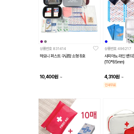
상품번호
831414
상품번호
496217
하모니 퍼스트 구급함 소형 8호
사피아노 라인 밴드
(110*85mm)
10,400
원
4,310
원
~
~
인쇄무료