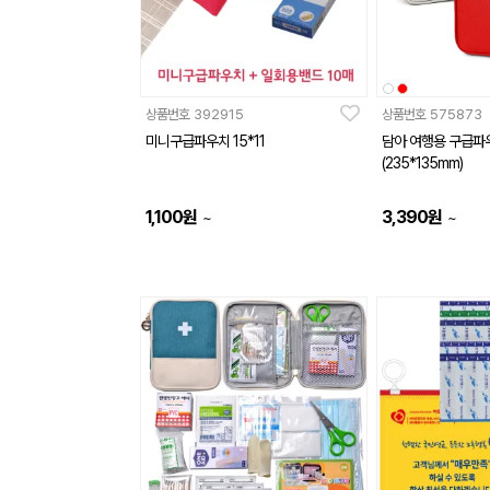
상품번호
392915
상품번호
575873
미니구급파우치 15*11
담아 여행용 구급파우
(235*135mm)
1,100
원
3,390
원
~
~