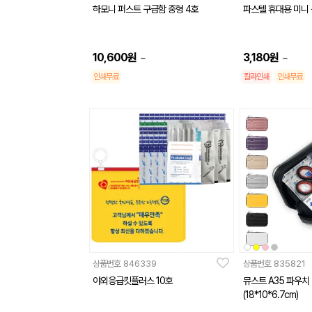
하모니 퍼스트 구급함 중형 4호
파스텔 휴대용 미니
10,600
원
3,180
원
~
~
인쇄무료
칼라인쇄
인쇄무료
상품번호
846339
상품번호
835821
야외응급킷플러스 10호
뮤스트 A35 파우치
(18*10*6.7cm)