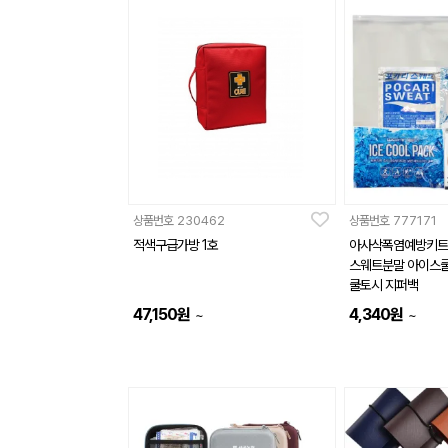
상품번호
230462
상품번호
777171
적색구급가방 1호
아사삭폭염예방키트 
스웨트분말 아이스쿨
쿨토시 지퍼백
47,150
원
4,340
원
~
~