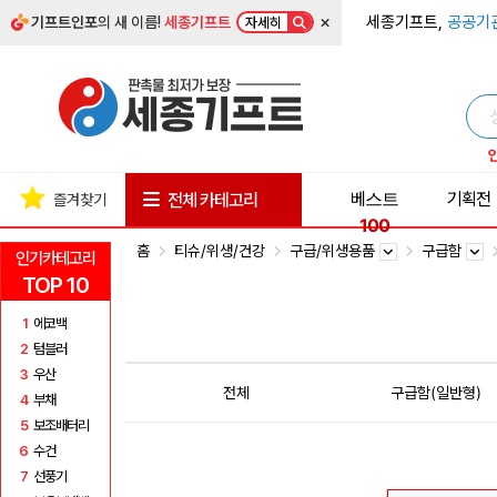
×
세종기프트,
공공기
기프트인포
의 새 이름!
세종기프트
자세히
베스트
기획전
전체 카테고리
즐겨찾기
100
홈
티슈/위생/건강
구급/위생용품
구급함
인기카테고리
TOP 10
1
에코백
2
텀블러
3
우산
전체
구급함(일반형)
4
부채
5
보조배터리
6
수건
7
선풍기