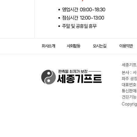
영업시간 09:00~18:30
점심시간 12:00~13:00
주말 및 공휴일 휴무
회사소개
사회활동
오시는길
이용약관
세종기프트
본사 : 
파주 공장
대표번호 :
통신판매신
건강기능식
Copyrig