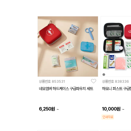
상품번호
853531
상품번호
838336
네모엠버 하드케이스 구급파우치 세트
하모니 퍼스트 구급함
6,250
원
10,000
원
~
~
인쇄무료