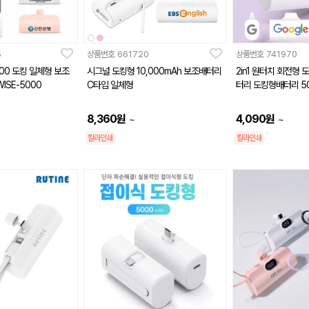
5
상품번호
661720
상품번호
741970
00 도킹 일체형 보조
시그널 도킹형 10,000mAh 보조배터리
2in1 원터치 회전형
ISE-5000
C타입 일체형
터리 도킹형배터리 50
8,360
원
4,090
원
~
~
칼라인쇄
칼라인쇄