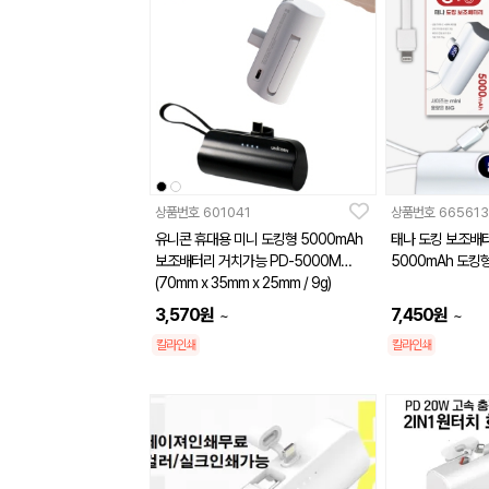
상품번호
601041
상품번호
665613
유니콘 휴대용 미니 도킹형 5000mAh
태나 도킹 보조배터리
보조배터리 거치가능 PD-5000M
5000mAh 도킹
(70mm x 35mm x 25mm / 9g)
3,570
원
7,450
원
~
~
칼라인쇄
칼라인쇄