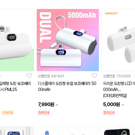
6
상품번호
681891
상품번호
755566
 일체형 도킹 보조배터
디스플레이 도킹형 듀얼 보조배터리 50
드리온 도킹형 LCD 
표시 PML25
00mAh
000mAh
(C타입8핀택일)
7,990
원
5,000
원
~
~
인쇄무료
칼라인쇄
칼라인쇄