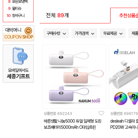
8
보온보냉백
9
물티슈
전체
89
개
추천상품
10
장바구니
대박머니
₩
구매수량
가격검색
무료제공
제
COUPON
SHOP
모바일에서도
세종기프트
상품번호
692243
상품번호
696179
바른생활 나눔5000 듀얼 일체형 도킹
desleah 디셀라 컬러 5000mAh 2
보조배터리5000mAh C타입/8핀
PD20W 고속미