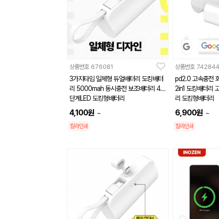
상품번호
676081
상품번호
74284
3가지타입 일체형 듀얼배터리 도킹배터
pd2.0 고속충전
리 5000mah 동시충전 보조배터리 4
2in1 도킹배터리
단계LED 도킹형배터리
리 도킹형배터리
4,100
원
6,900
원
~
~
칼라인쇄
칼라인쇄