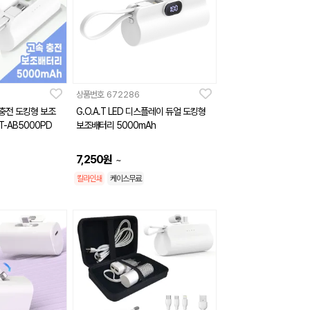
상품번호
672286
속충전 도킹형 보조
G.O.A.T LED 디스플레이 듀얼 도킹형
T-AB5000PD
보조배터리 5000mAh
7,250
원
~
칼라인쇄
케이스무료