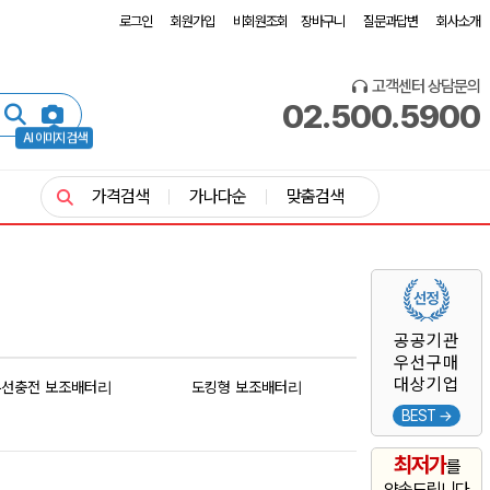
로그인
회원가입
비회원조회
장바구니
질문과답변
회사소개
고객센터 상담문의
02.500.5900
AI 이미지 검색
가격검색
가나다순
맞춤검색
공공기관
우선구매
대상기업
무선충전 보조배터리
도킹형 보조배터리
BEST →
최저가
를
약속드립니다