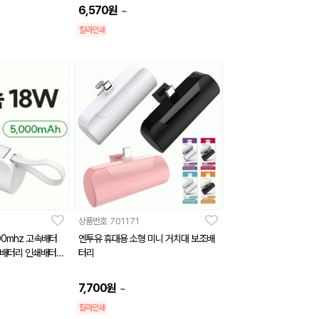
6,570
원
~
칼라인쇄
상품번호
701171
00mhz 고속배터
엔투유 휴대용 소형 미니 거치대 보조배
형배터리 인쇄배터리
터리
7,700
원
~
칼라인쇄