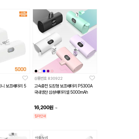
상품번호
830922
미니 보조배터리 5
고속충전 도킹형 보조배터리 P5300A
국내생산 삼성배터리셀 5000mAh
16,200
원
~
칼라인쇄