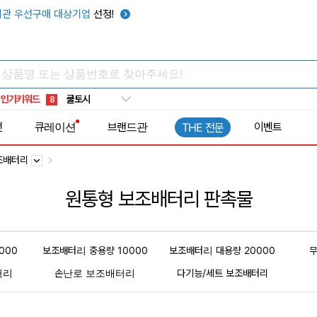
관 우선구매 대상기업
선정!
키캡
5
우산
6
텀블러
7
쿨토시
8
인기키워드
넥쿨러
9
타포린가방
10
전
큐레이션
브랜드관
이벤트
THE 전문
선풍기
1
조배터리
원통형 보조배터리 판촉물
000
보조배터리 중용량 10000
보조배터리 대용량 20000
터리
손난로 보조배터리
다기능/세트 보조배터리