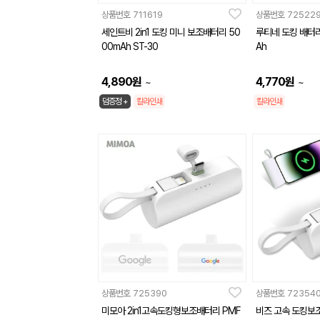
상품번호
711619
상품번호
72522
세인트비 2in1 도킹 미니 보조배터리 50
루티네 도킹 배터리
00mAh ST-30
Ah
4,890
원
4,770
원
~
~
덤증정 +
칼라인쇄
칼라인쇄
상품번호
725390
상품번호
72354
미모아 2in1고속도킹형보조배터리 PMF
비즈 고속 도킹보