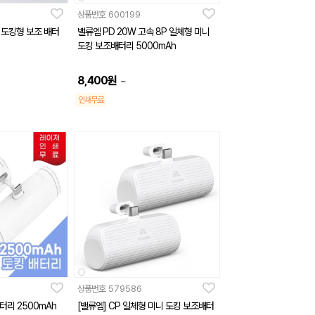
상품번호
600199
 도킹형 보조 배터
밸류엠 PD 20W 고속 8P 일체형 미니
도킹 보조배터리 5000mAh
8,400
원
~
인쇄무료
상품번호
579586
터리 2500mAh
[밸류엠] CP 일체형 미니 도킹 보조배터