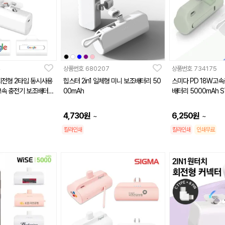
4
상품번호
680207
상품번호
734175
 회전형 2타입 동시사용
힙스터 2in1 일체형 미니 보조배터리 50
스미다 PD 18W고
 고속 충전기 보조배터
00mAh
배터리 5000mAh S
4,730
원
6,250
원
~
~
칼라인쇄
칼라인쇄
인쇄무료