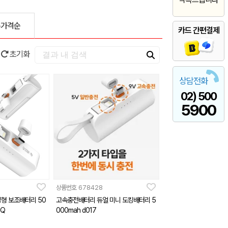
은가격순
카드 간편결제
초기화
상담전화
02) 500
5900
상품번호
678428
킹형 보조배터리 50
고속충전배터리 듀얼 미니 도킹배터리 5
0Q
000mah d017