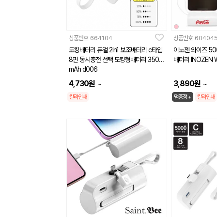
상품번호
664104
상품번호
60404
도킹배터리 듀얼 2in1 보조배터리 c타입
이노젠 와이즈 50
8핀 동시충전 선택 도킹형배터리 3500
배터리 INOZEN W
mAh d006
4,730
원
3,890
원
~
~
칼라인쇄
덤증정 +
칼라인쇄