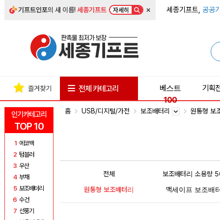
×
세종기프트,
공공기
기프트인포
의 새 이름!
세종기프트
자세히
베스트
기획
전체 카테고리
즐겨찾기
100
홈
USB/디지털/가전
보조배터리
원통형 보
인기카테고리
TOP 10
1
에코백
2
텀블러
3
우산
전체
보조배터리 소용량 5
4
부채
5
보조배터리
원통형 보조배터리
맥세이프 보조배
6
수건
7
선풍기