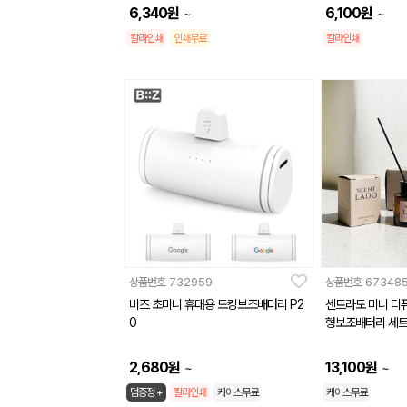
6,340
원
6,100
원
~
~
칼라인쇄
인쇄무료
칼라인쇄
상품번호
732959
상품번호
67348
비즈 초미니 휴대용 도킹보조배터리 P2
센트라도 미니 디퓨
0
형보조배터리 세
2,680
원
13,100
원
~
~
덤증정 +
칼라인쇄
케이스무료
케이스무료