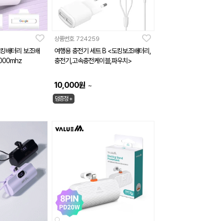
상품번호
724259
 도킹배터리 보조배
여행용 충전기 세트 B <도킹보조배터리,
00mhz
충전기,고속충전케이블,파우치>
10,000
원
~
덤증정 +