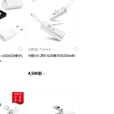
상품번호
716403
A <도킹보조배터리,
아름누리 2IN1 보조배터리5000mAh
>
4,540
원
~