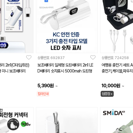
상품번호
692837
상품번호
724258
 2in1(C타입/8핀)
보조배터리 일체형 도킹배터리 2in1 LE
여행용 충전기 세트 
형 미니 보조배터리
D배터리 숫자표시 5000mah 도킹형
충전기,케이블,파우치
5,390
원
10,000
원
~
~
칼라인쇄
덤증정 +