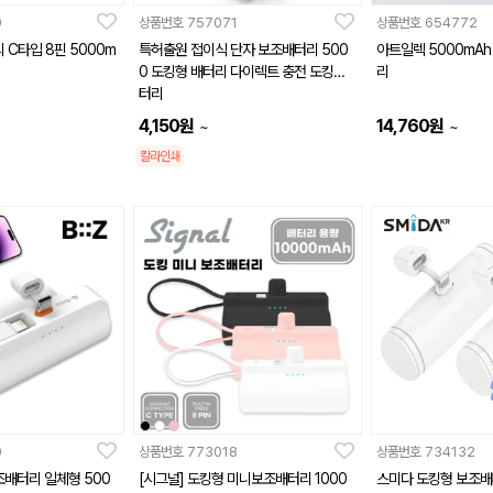
9
상품번호
757071
상품번호
654772
 C타입 8핀 5000m
특허출원 접이식 단자 보조배터리 500
아트일렉 5000mAh
0 도킹형 배터리 다이렉트 충전 도킹배
리
터리
4,150
원
14,760
원
~
~
칼라인쇄
0
상품번호
773018
상품번호
734132
조배터리 일체형 500
[시그널] 도킹형 미니보조배터리 1000
스미다 도킹형 보조배