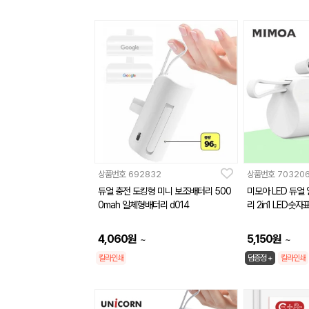
상품번호
692832
상품번호
70320
듀얼 충전 도킹형 미니 보조배터리 500
미모아 LED 듀얼
0mah 일체형배터리 d014
리 2in1 LED숫자
4,060
원
5,150
원
~
~
칼라인쇄
덤증정 +
칼라인쇄