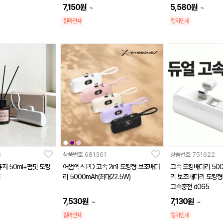
7,150
원
5,580
원
~
~
칼라인쇄
칼라인쇄
5
상품번호
681361
상품번호
751622
저 50ml+펌핏 도킹
어썸엑스 PD 고속 2in1 도킹형 보조배터
고속 도킹배터리 50
트
리 5000mAh(최대22.5W)
리 보조배터리 도킹
고속충전 d065
7,530
원
7,130
원
~
~
칼라인쇄
칼라인쇄