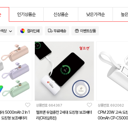
순
인기상품순
신상품순
낮은가격순
높
품색상
컬러인쇄
무료배송
이벤트상품
상품번호
664367
상품번호
692062
 In 1
헬프맨 듀얼충전 2세대 도킹형 보조배터
CPM 20W 고속 도
니 도킹형 보조배터리
리(C타입/8핀)
00mAh CP-C500