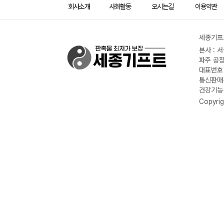
회사소개
사회활동
오시는길
이용약관
세종기프트
본사 : 
파주 공장
대표번호 :
통신판매신
건강기능식
Copyrig