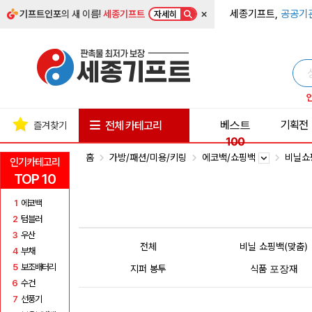
×
세종기프트,
공공기
기프트인포
의 새 이름!
세종기프트
자세히
베스트
기획전
전체 카테고리
즐겨찾기
100
홈
가방/패션/미용/키링
에코백/쇼핑백
비닐쇼
인기카테고리
TOP 10
1
에코백
2
텀블러
3
우산
전체
비닐 쇼핑백(맞춤)
4
부채
5
보조배터리
지퍼 봉투
식품 포장재
6
수건
7
선풍기