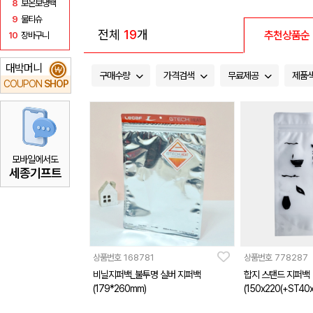
8
보온보냉백
9
물티슈
전체
19
개
추천상품순
10
장바구니
대박머니
₩
구매수량
가격검색
무료제공
제품
COUPON
SHOP
모바일에서도
세종기프트
상품번호
168781
상품번호
778287
비닐지퍼백_불투명 실버 지퍼백
합지 스탠드 지퍼백
(179*260mm)
(150x220(+ST40