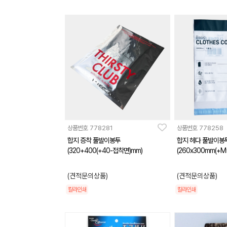
상품번호
778281
상품번호
778258
합지 증착 풀발이봉투
합지 헤다 풀발이봉
(320+400(+40-접착면)mm)
(260x300mm(+M
(견적문의상품)
(견적문의상품)
칼라인쇄
칼라인쇄