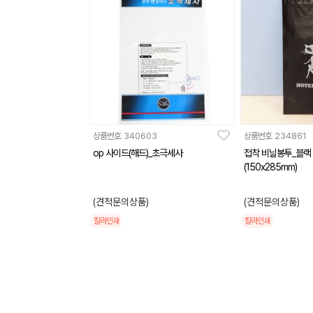
상품번호
340603
상품번호
234861
op 사이드(해드)_초극세사
접착 비닐봉투_블랙
(150x285mm)
(견적문의상품)
(견적문의상품)
칼라인쇄
칼라인쇄