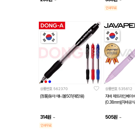
인쇄무료
상품번호
562370
상품번호
535612
(정품)동아 애니볼501(매장용)
자바 제트라인베이
(0.38mm)(자바
314
원
505
원
~
~
인쇄무료