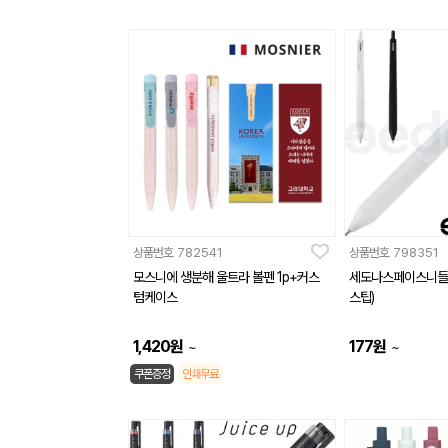
상품번호
782541
상품번호
798351
모스니에 생분해 울트라 볼펜 1p+커스
세도나스페이스니들0
텀케이스
스팁)
1,420
원
177
원
~
~
쿠폰증정
인쇄무료