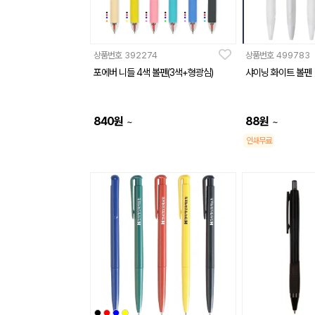
상품번호
392274
상품번호
499783
포에버 니들 4색 볼펜(3색+형광심)
샤이닝 화이트 볼펜
840
원
88
원
~
~
인쇄무료