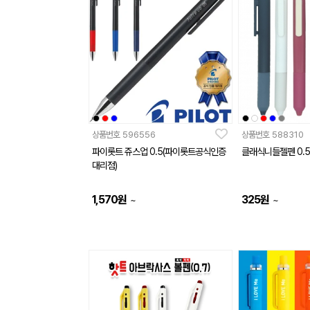
상품번호
596556
상품번호
588310
파이롯트 쥬스업 0.5(파이롯트공식인증
클래식니들젤펜 0.
대리점)
1,570
원
325
원
~
~