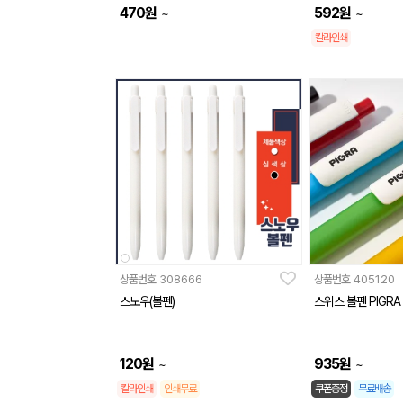
470
원
592
원
~
~
칼라인쇄
상품번호
308666
상품번호
405120
스노우(볼펜)
스위스 볼펜 PIGRA
120
원
935
원
~
~
칼라인쇄
인쇄무료
쿠폰증정
무료배송