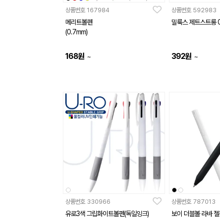
상품번호
167984
상품번호
592983
메리트볼펜
밀룩스 제트스트롱 0
(0.7mm)
168
원
392
원
~
~
상품번호
330966
상품번호
787013
유로3색 그립화이트볼펜(독일잉크)
보이 더블볼 라바 젤