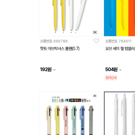
상품번호
666786
상품번호
784611
핫트 아브락사스 볼펜(0.7)
오브 세미 젤 텀블러 
192
원
504
원
~
~
칼라인쇄