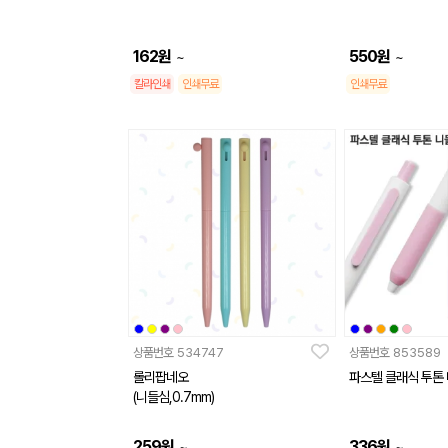
162
원
550
원
~
~
칼라인쇄
인쇄무료
인쇄무료
상품번호
534747
상품번호
853589
롤리팝네오
파스텔 클래식 투톤 
(니들심,0.7mm)
259
원
336
원
~
~