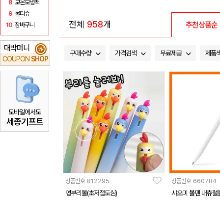
8
보온보냉백
9
물티슈
전체
958
개
추천상품순
10
장바구니
대박머니
₩
구매수량
가격검색
무료제공
제품
COUPON
SHOP
모바일에서도
세종기프트
상품번호
812295
상품번호
660784
앵부리볼(초저점도심)
샤오미 볼펜 내츄럴