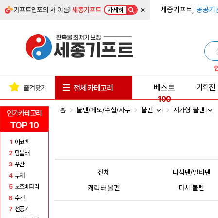
×
세종기프트,
공공기
기프트인포
의 새 이름!
세종기프트
자세히
베스트
기획전
전체 카테고리
즐겨찾기
100
홈
볼펜/메모/수첩/사무
볼펜
저가형 볼펜
인기카테고리
TOP 10
1
에코백
2
텀블러
3
우산
전체
다색펜/멀티펜
4
부채
5
보조배터리
캐릭터볼펜
터치 볼펜
6
수건
7
선풍기