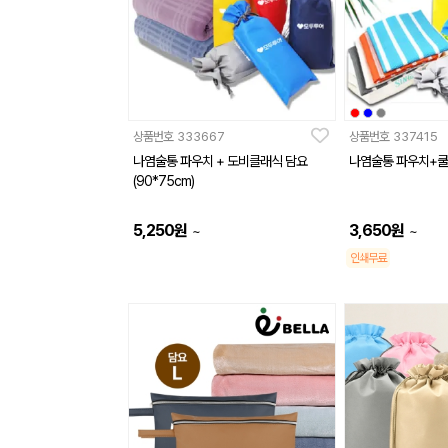
상품번호
333667
상품번호
337415
나염술통 파우치 + 도비클래식 담요
나염술통 파우치+
(90*75cm)
5,250
원
3,650
원
~
~
인쇄무료