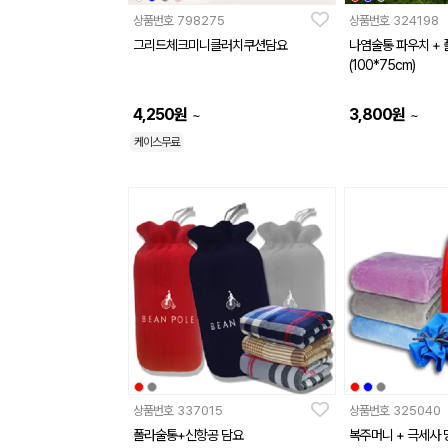
상품번호
798275
상품번호
324198
그리드체크미니클러치쿠션담요
나염술통 파우치 + 
(100*75cm)
4,250
원
3,800
원
~
~
케이스무료
상품번호
337015
상품번호
325040
폴라술통+신항공 담요
복주머니 + 극세사