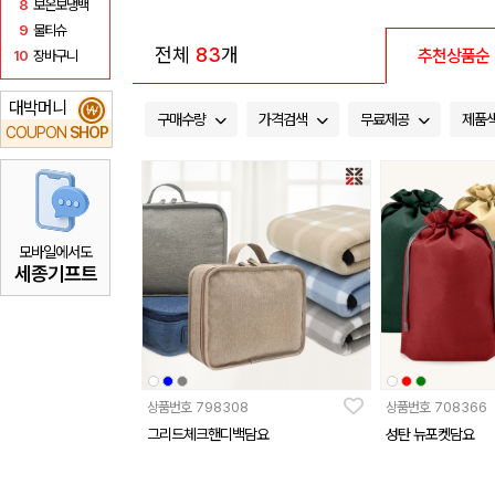
8
보온보냉백
9
물티슈
전체
83
개
추천상품순
10
장바구니
대박머니
₩
구매수량
가격검색
무료제공
제품
COUPON
SHOP
모바일에서도
세종기프트
상품번호
798308
상품번호
708366
그리드체크핸디백담요
성탄 뉴포켓담요