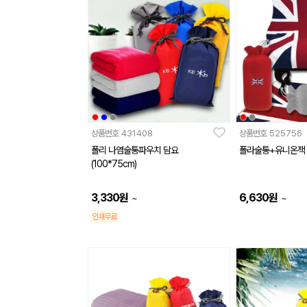
상품번호
431408
상품번호
525756
폴리 나염술통파우치 담요
폴라술통+유니온잭
(100*75cm)
3,330
원
6,630
원
~
~
인쇄무료