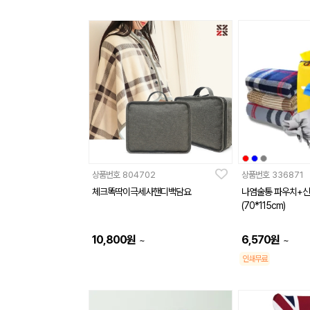
상품번호
804702
상품번호
336871
체크똑딱이극세사핸디백담요
나염술통 파우치+신
(70*115cm)
10,800
원
6,570
원
~
~
인쇄무료