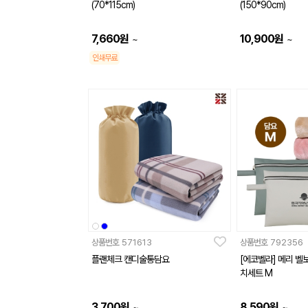
(70*115cm)
(150*90cm)
7,660
원
10,900
원
~
~
인쇄무료
상품번호
571613
상품번호
792356
플랜체크 캔디술통담요
[에코벨라] 메리 벨
치세트 M
3,700
원
8,590
원
~
~