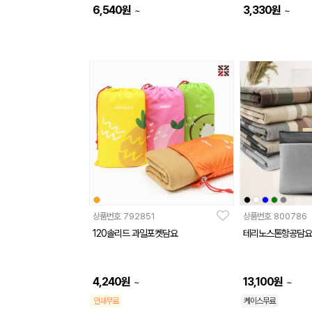
6,540
원
3,330
원
~
~
상품번호
792851
상품번호
800786
120솔리드 과일포켓담요
테리노스톤항공담요
4,240
원
13,100
원
~
~
인쇄무료
케이스무료