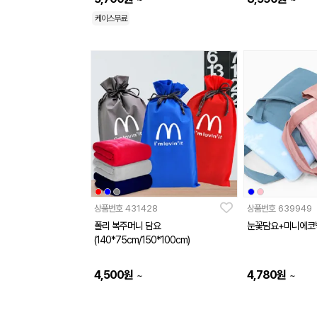
케이스무료
상품번호
431428
상품번호
639949
폴리 복주머니 담요
눈꽃담요+미니에코
(140*75cm/150*100cm)
4,500
원
4,780
원
~
~