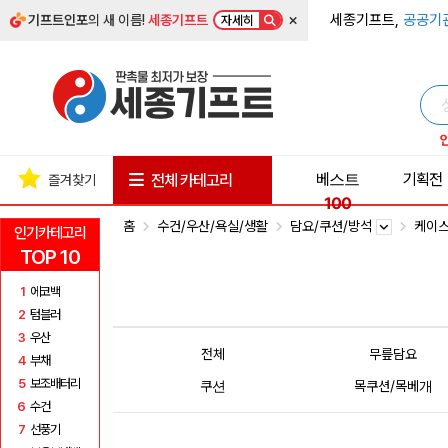
×
세종기프트,
공공기
기프트인포
의 새 이름!
세종기프트
자세히
베스트
기획전
전체 카테고리
즐겨찾기
100
홈
수건/우산/욕실/생활
담요/쿠션/방석
케이스
인기카테고리
TOP 10
1
에코백
2
텀블러
3
우산
전체
무릎담요
4
부채
5
보조배터리
쿠션
목쿠션/목베개
6
수건
7
선풍기