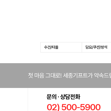
수건/타올
담요/쿠션/방석
첫 마음 그대로! 세종기프트가 약속드
문의 · 상담전화
02) 500-5900