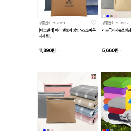
상품번호
792351
상품번호
799957
[에코벨라] 메리 벨보아 양면 담요&파우
리본극세사뉴포켓담
치세트 L
11,390
원
5,660
원
~
~