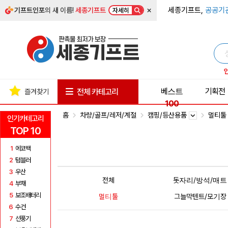
×
세종기프트,
공공기
기프트인포
의 새 이름!
세종기프트
자세히
베스트
기획전
전체 카테고리
즐겨찾기
100
홈
차량/골프/레저/계절
캠핑/등산용품
멀티
인기카테고리
TOP 10
1
에코백
2
텀블러
3
우산
전체
돗자리/방석/매트
4
부채
5
보조배터리
멀티툴
그늘막텐트/모기장
6
수건
7
선풍기