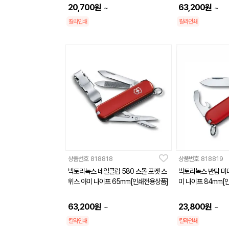
20,700
원
63,200
원
~
~
칼라인쇄
칼라인쇄
상품번호
818818
상품번호
818819
빅토리녹스 네일클립 580 스몰 포켓 스
빅토리녹스 반탐 미
위스 아미 나이프 65mm[인쇄전용상품]
미 나이프 84mm[
63,200
원
23,800
원
~
~
칼라인쇄
칼라인쇄