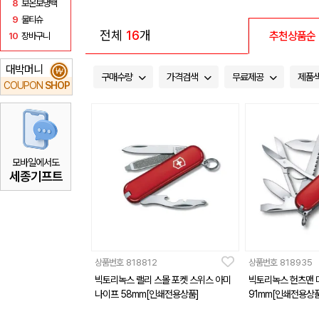
8
보온보냉백
9
물티슈
전체
16
개
추천상품순
10
장바구니
대박머니
₩
구매수량
가격검색
무료제공
제품
COUPON
SHOP
모바일에서도
세종기프트
상품번호
818812
상품번호
818935
빅토리녹스 랠리 스몰 포켓 스위스 아미
빅토리녹스 헌츠맨 
나이프 58mm[인쇄전용상품]
91mm[인쇄전용상품