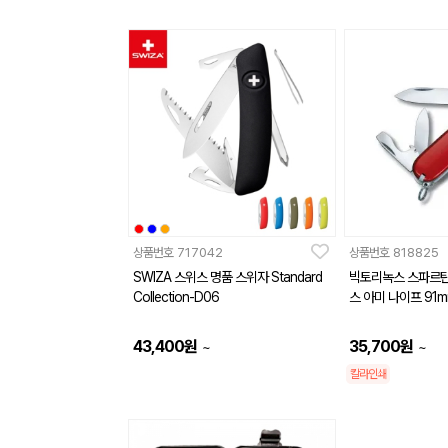
상품번호
717042
상품번호
818825
SWIZA 스위스 명품 스위자 Standard
빅토리녹스 스파르탄
Collection-D06
스 아미 나이프 91
43,400
원
35,700
원
~
~
칼라인쇄