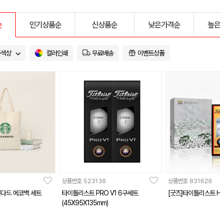
순
인기상품순
신상품순
낮은가격순
높
품색상
컬러인쇄
무료배송
이벤트상품
상품번호
523136
상품번호
831626
탠다드 에코백 세트
타이틀리스트 PRO V1 6구세트
[굿즈]타이틀리스트 
(45X95X135mm)