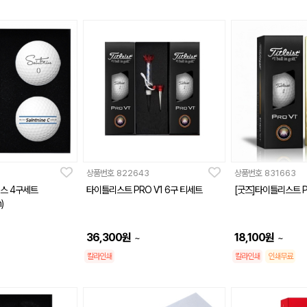
상품번호
822643
상품번호
831663
세인트나인 씨 3피스 4구세트
타이틀리스트 PRO V1 6구 티세트
[굿즈]타이틀리스트 P
)
36,300
원
18,100
원
~
~
칼라인쇄
칼라인쇄
인쇄무료