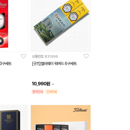
상품번호
831696
 3구세트
[굿즈]캘러웨이 워버드 6구세트
10,990
원
~
칼라인쇄
인쇄무료