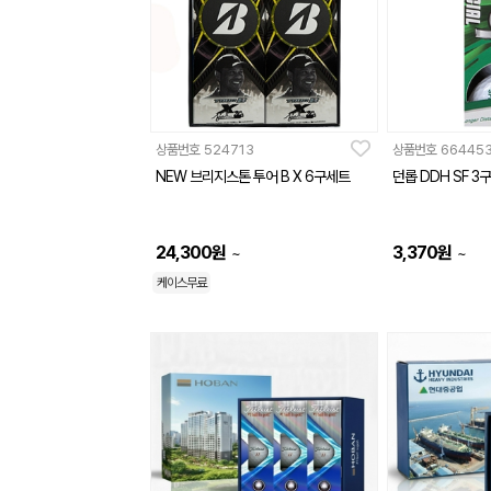
상품번호
524713
상품번호
66445
NEW 브리지스톤 투어 B X 6구세트
던롭 DDH SF 3
24,300
원
3,370
원
~
~
케이스무료