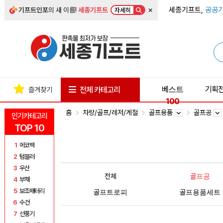
×
세종기프트,
공공기
기프트인포
의 새 이름!
세종기프트
자세히
베스트
기획
전체 카테고리
즐겨찾기
100
홈
차량/골프/레저/계절
골프용품
골프공
인기카테고리
TOP 10
1
에코백
2
텀블러
3
우산
전체
골프공
4
부채
5
보조배터리
골프트로피
골프용품세트
6
수건
7
선풍기