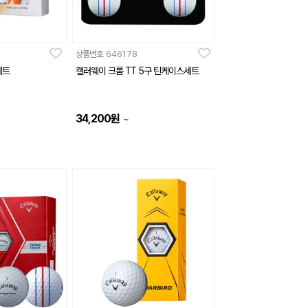
상품번호
646178
세트
캘러웨이 크롬 TT 5구 틴케이스세트
34,200
원
~