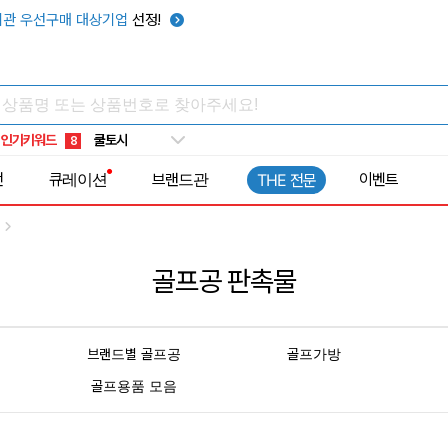
관 우선구매 대상기업
선정!
키캡
5
우산
6
텀블러
7
쿨토시
8
인기키워드
넥쿨러
9
타포린가방
10
전
큐레이션
브랜드관
이벤트
THE 전문
선풍기
1
골프공 판촉물
브랜드별 골프공
골프가방
골프용품 모음