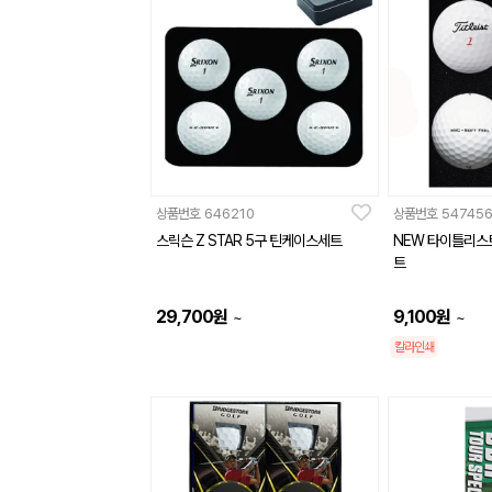
상품번호
646210
상품번호
54745
스릭슨 Z STAR 5구 틴케이스세트
NEW 타이틀리스트
트
29,700
원
9,100
원
~
~
칼라인쇄