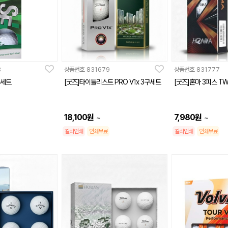
3
상품번호
831679
상품번호
831777
구세트
[굿즈]타이틀리스트 PRO V1x 3구세트
[굿즈]혼마 3피스 T
18,100
원
7,980
원
~
~
칼라인쇄
인쇄무료
칼라인쇄
인쇄무료