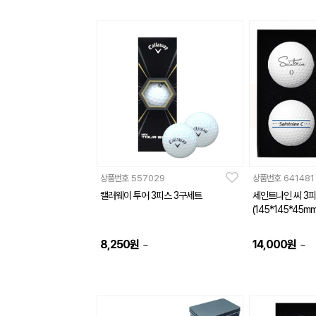
상품번호
557029
상품번호
641481
캘러웨이 투어 3피스 3구세트
(145*145*45mm
8,250
원
14,000
원
~
~