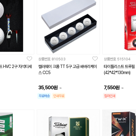
6
상품번호
810503
상품번호
515104
 HVC 2구 자석티세
캘러웨이 크롬 TT 5구 고급 싸바리케이
타이틀리스트 트루필
스 CC5
(42*42*130mm)
35,500
원
7,550
원
~
~
무료배송
인쇄무료
칼라인쇄