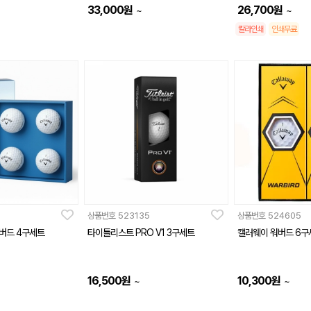
33,000
원
26,700
원
~
~
칼라인쇄
인쇄무료
상품번호
523135
상품번호
524605
워버드 4구세트
타이틀리스트 PRO V1 3구세트
캘러웨이 워버드 6구
16,500
원
10,300
원
~
~