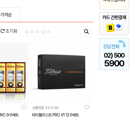
은가격순
카드 간편결제
초기화
상담전화
02) 500
5900
상품번호
523138
HVC 9구세트
타이틀리스트 PRO V1 12구세트