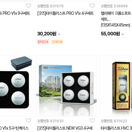
상품번호
831676
상품번호
536896
 PRO V1x 9구세트
[굿즈]타이틀리스트 PRO V1x 4구세트
캘러웨이 크롬소프트 
세트
(135X145X45mm)
30,200
원
55,000
원
~
~
칼라인쇄
인쇄무료
상품번호
831630
상품번호
831622
 V1x 5구 틴케이스
[굿즈]타이틀리스트 NEW VG3 4구세
타이틀리스트 HVC 