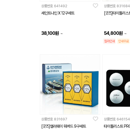
상품번호
641492
상품번호
831684
세인트나인 X 12구세트
[굿즈]타이틀리스트
38,100
원
54,800
원
~
~
칼라인쇄
인쇄무료
상품번호
831697
상품번호
646154
[굿즈]캘러웨이 워버드 9구세트
타이틀리스트 PRO