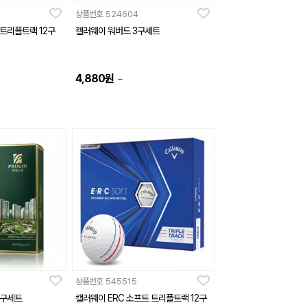
상품번호
524604
트리플트랙 12구
캘러웨이 워버드 3구세트
4,880
원
~
상품번호
545515
3구세트
캘러웨이 ERC 소프트 트리플트랙 12구