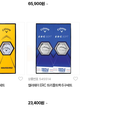
65,900
원
~
상품번호
545514
세트
캘러웨이 ERC 트리플트랙 6구세트
23,400
원
~