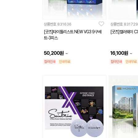
상품번호
831636
상품번호
831729
[굿즈]타이틀리스트 NEW VG3 9구세
[굿즈]캘러웨이 C
트-3피스
50,200
원
16,100
원
~
~
칼라인쇄
인쇄무료
칼라인쇄
인쇄무료