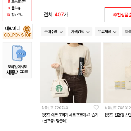
8
보온보냉백
9
물티슈
전체
407
개
추천상품
10
장바구니
대박머니
₩
구매수량
가격검색
무료제공
제
COUPON
SHOP
모바일에서도
세종기프트
상품번호
720740
상품번호
708312
[굿즈] 에코 조리개 세트(조르개+가습기
[굿즈] 친환경 스
+골프공+텀블러 )