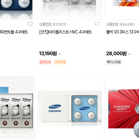
상품번호
831615
상품번호
664480
XR컨트롤 4구세트
[굿즈]타이틀리스트 HVC 4구세트
볼빅 V3 3피스 12구
13,190
원
28,000
원
~
~
칼라인쇄
인쇄무료
케이스무료