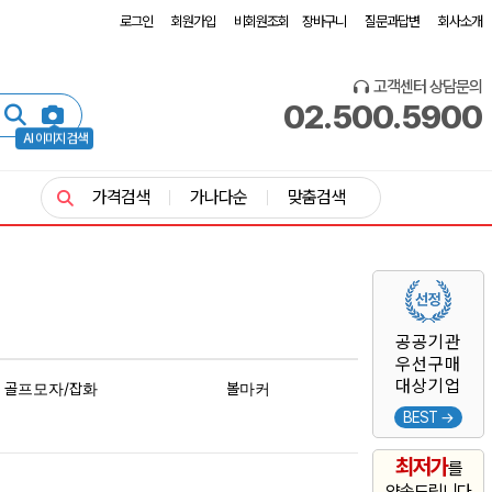
로그인
회원가입
비회원조회
장바구니
질문과답변
회사소개
고객센터 상담문의
02.500.5900
AI 이미지 검색
가격검색
가나다순
맞춤검색
공공기관
우선구매
대상기업
골프모자/잡화
볼마커
BEST →
최저가
를
약속드립니다