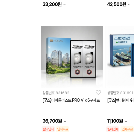
33,200
원
42,500
원
~
~
상품번호
831682
상품번호
831691
[굿즈]타이틀리스트 PRO V1x 6구세트
[굿즈]캘러웨이 
36,700
원
11,100
원
~
~
칼라인쇄
인쇄무료
칼라인쇄
인쇄무료