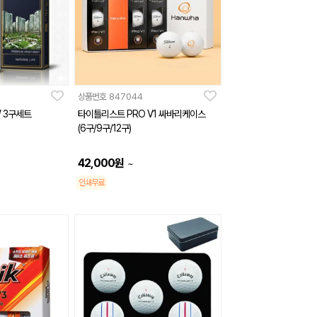
상품번호
847044
W 3구세트
타이틀리스트 PRO V1 싸바리케이스
(6구/9구/12구)
42,000
원
~
인쇄무료