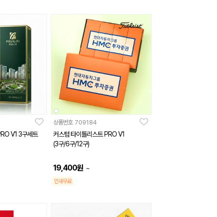
상품번호
709184
RO V1 3구세트
커스텀 타이틀리스트 PRO V1
(3구/6구/12구)
19,400
원
~
인쇄무료