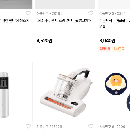
상품번호
820192
상품번호
833354
 강력한 핸디형 청소기
LED 자동 센서 조명 2세트_필름교체형
주문제작｜아크릴 무
316
4,520
원
3,940
원
~
~
칼라인쇄
인쇄무료
상품번호
816178
상품번호
814296