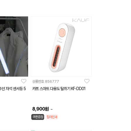
상품번호
856777
무선 자석 센서등 5
카프 스마트 다용도 탈취기 KF-DD01
8,900
원
~
쿠폰증정
칼라인쇄