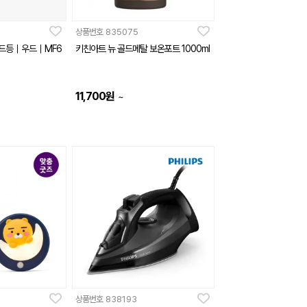
상품번호
835075
드등｜우드｜MF6
키친아트 뉴 골드메탈 보온포트 1000ml
11,700
원
~
상품번호
838193