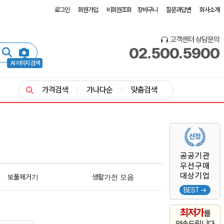
로그인
회원가입
비회원조회
장바구니
질문과답변
회사소개
고객센터 상담문의
02.500.5900
AI 이미지 검색
가격검색
가나다순
맞춤검색
공공기관
우선구매
대상기업
보풀제거기
생활가전 모음
BEST →
최저가
를
약속드립니다