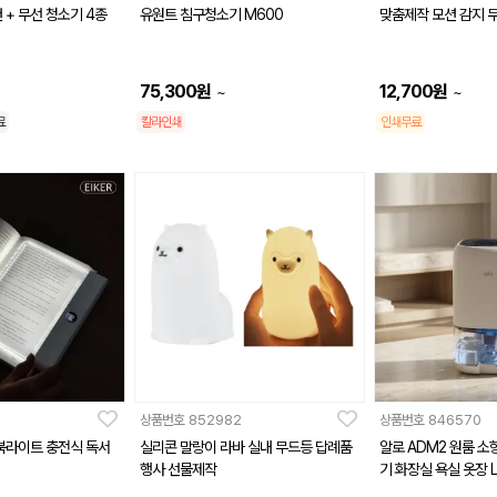
건 + 무선 청소기 4종
유원트 침구청소기 M600
맞춤제작 모션 감지 
75,300
원
12,700
원
~
~
료
칼라인쇄
인쇄무료
상품번호
852982
상품번호
846570
D 북라이트 충전식 독서
실리콘 말랑이 라바 실내 무드등 답례품
알로 ADM2 원룸 소
행사 선물제작
기 화장실 욕실 옷장 