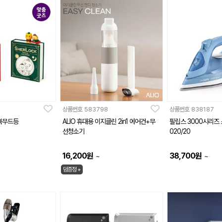
상품번호
583798
상품번호
838187
북무드등
ALIO 휴대용 이지클린 2in1 에어건+무
필립스 3000시리즈 
선청소기
020/20
16,200
원
38,700
원
~
~
덤증정 +