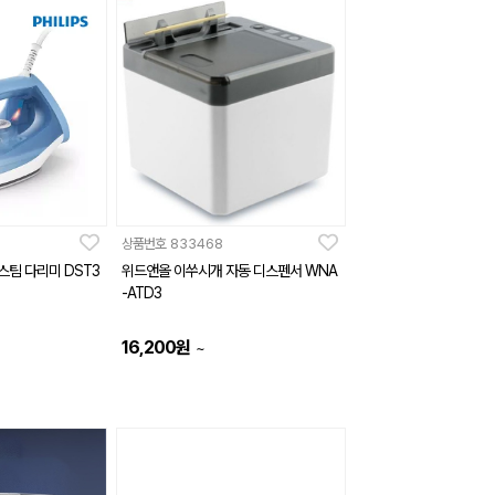
상품번호
833468
스팀 다리미 DST3
위드앤올 이쑤시개 자동 디스펜서 WNA
-ATD3
16,200
원
~