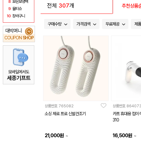
8
보온보냉백
전체
307
개
추천상품
9
물티슈
10
장바구니
구매수량
가격검색
무료제공
제
대박머니
₩
COUPON
SHOP
모바일에서도
세종기프트
상품번호
765082
상품번호
86407
소싱 제로 프로 신발건조기
카프 휴대용 접이식
310
21,000
원
16,500
원
~
~