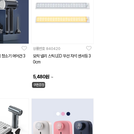
상품번호
840420
 청소기 에어건 3
모락 넬리 스틱 LED 무선 자석 센서등 3
0cm
5,480
원
~
쿠폰증정