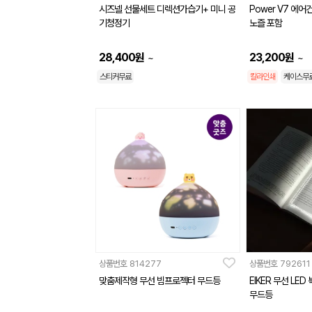
시즈넬 선물세트 디렉션가습기+ 미니 공
Power V7 에어
기청정기
노즐 포함
28,400
원
23,200
원
~
~
스티커무료
칼라인쇄
케이스무
상품번호
814277
상품번호
792611
맞춤제작형 무선 빔프로젝터 무드등
EIKER 무선 LE
무드등