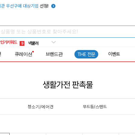
관 우선구매 대상기업
선정!
키캡
5
우산
6
텀블러
7
쿨토시
8
인기키워드
넥쿨러
9
타포린가방
10
전
큐레이션
브랜드관
이벤트
THE 전문
선풍기
1
생활가전 판촉물
청소기/에어건
무드등/스텐드