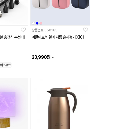
상품번호
550165
블 충전식 무선 에
이클아트 벽걸이 자동 손세정기 X101
23,990
원
~
이스무료