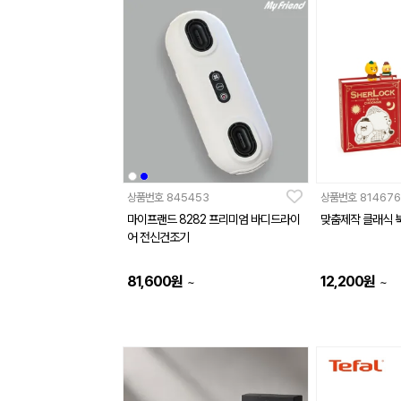
상품번호
845453
상품번호
814676
마이프랜드 8282 프리미엄 바디드라이
맞춤제작 클래식 
어 전신건조기
81,600
원
12,200
원
~
~