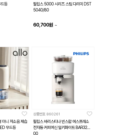
무드등
필립스 5000 시리즈 스팀 다리미 DST
5040/80
60,700
원
~
상품번호
860261
형 미니 저소음 제습
필립스 바리스티나 빈스왑 에스프레소
LED 무드등
전자동 커피머신 밀키화이트 BAR320/
00