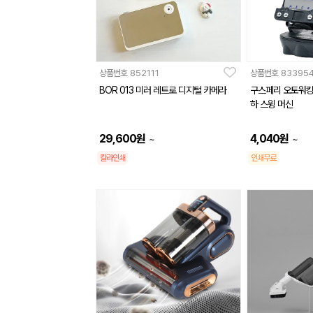
상품번호
852111
상품번호
83395
BOR 013 미러 레트로 디지털 카메라
구스페리 오토워킹
하 스윙 머신
29,600
원
4,040
원
~
~
칼라인쇄
인쇄무료