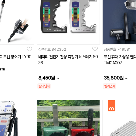
5
상품번호
842352
상품번호
749581
0 무선 청소기 TY90
배터리 건전기 잔량 측정기 테스터기 S0
무선 휴대 차량용 핸디
36
TMCA007
mm)
8,450
원
35,800
원
~
~
칼라인쇄
칼라인쇄