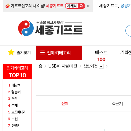
×
세종기프트,
공공기
기프트인포
의 새 이름!
세종기프트
자세히
베스트
기획
전체 카테고리
즐겨찾기
100
홈
USB/디지털/가전
생활가전
인기카테고리
TOP 10
1
에코백
2
텀블러
3
우산
전체
살균기
4
부채
5
보조배터리
6
수건
7
선풍기