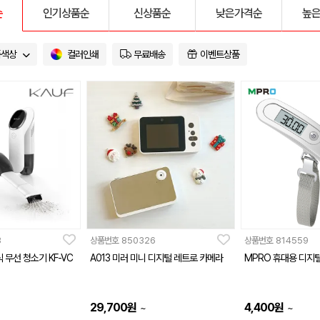
순
인기상품순
신상품순
낮은가격순
높
품색상
컬러인쇄
무료배송
이벤트상품
3
상품번호
850326
상품번호
814559
 무선 청소기 KF-VC
A013 미러 미니 디지털 레트로 카메라
MPRO 휴대용 디지털
29,700
원
4,400
원
~
~