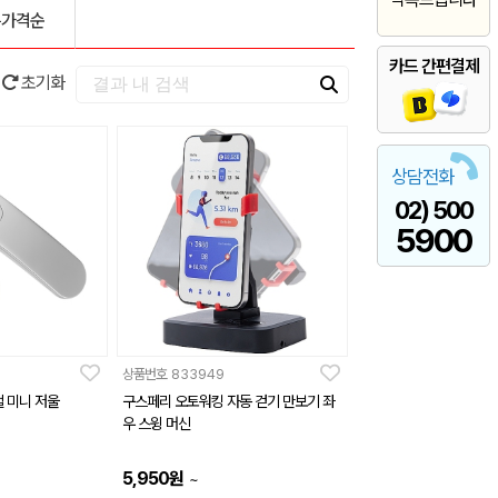
은가격순
카드 간편결제
초기화
상담전화
02) 500
5900
상품번호
833949
 미니 저울
구스페리 오토워킹 자동 걷기 만보기 좌
우 스윙 머신
5,950
원
~