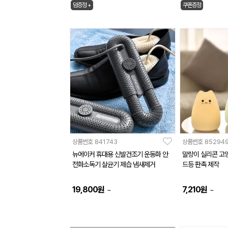
덤증정 +
쿠폰증정
상품번호
841743
상품번호
85294
뉴에이커 휴대용 신발건조기 운동화 안
말랑이 실리콘 고
전화소독기 살균기 제습 냄새제거
드등 판촉 제작
19,800
원
7,210
원
~
~