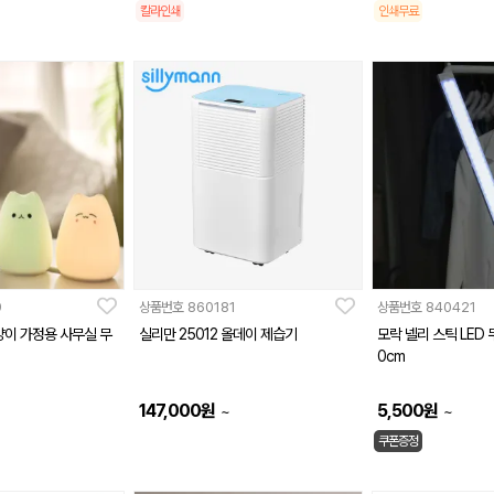
칼라인쇄
인쇄무료
9
상품번호
860181
상품번호
840421
양이 가정용 사무실 무
실리만 25012 올데이 제습기
모락 넬리 스틱 LED 
0cm
147,000
원
5,500
원
~
~
쿠폰증정