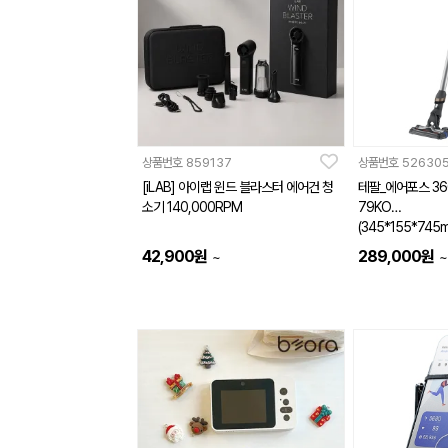
상품번호
859137
상품번호
52630
[iLAB] 아이랩 윈드 블라스터 에어건 청
테팔_에어포스 36
소기 140,000RPM
79KO
(345*155*745
42,900
원
289,000
원
~
~