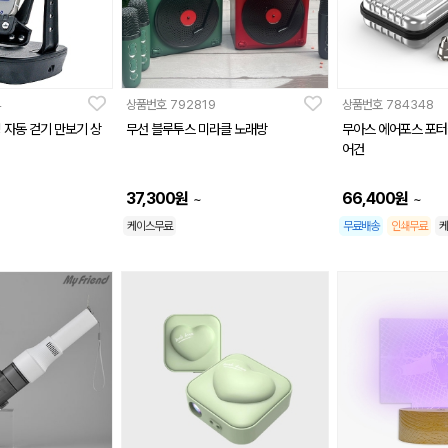
4
상품번호
792819
상품번호
784348
 자동 걷기 만보기 상
무선 블루투스 미라클 노래방
무아스 에어포스 포터
어건
37,300
원
66,400
원
~
~
케이스무료
무료배송
인쇄무료
케