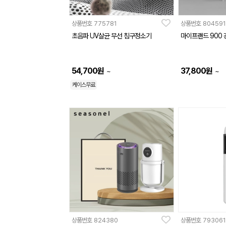
상품번호
775781
상품번호
804591
초음파 UV살균 무선 침구정소기
마이프랜드 900
54,700
원
37,800
원
~
~
케이스무료
상품번호
824380
상품번호
793061