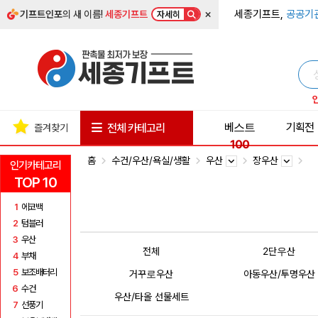
×
세종기프트,
공공기
기프트인포
의 새 이름!
세종기프트
자세히
베스트
기획전
전체 카테고리
즐겨찾기
100
홈
수건/우산/욕실/생활
우산
장우산
인기카테고리
TOP 10
1
에코백
2
텀블러
3
우산
전체
2단우산
4
부채
5
보조배터리
거꾸로우산
아동우산/투명우산
6
수건
우산/타올 선물세트
7
선풍기