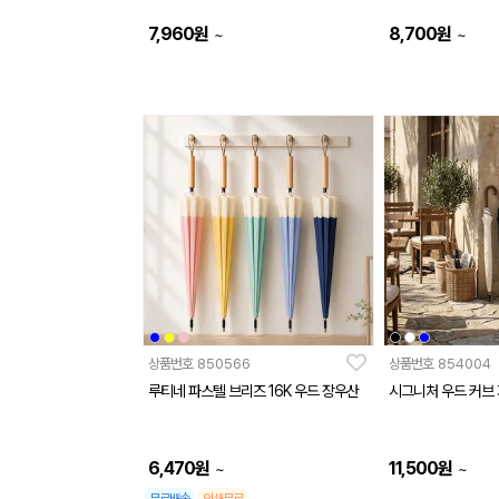
7,960
원
8,700
원
~
~
상품번호
850566
상품번호
854004
루티네 파스텔 브리즈 16K 우드 장우산
시그니처 우드 커브 
6,470
원
11,500
원
~
~