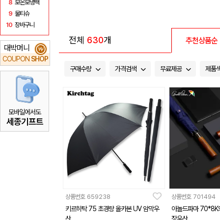
8
보온보냉백
9
물티슈
10
장바구니
전체
630
개
추천상품순
대박머니
₩
COUPON
SHOP
구매수량
가격검색
무료제공
제품
모바일에서도
세종기프트
상품번호
659238
상품번호
701494
키르히탁 75 초경량 올카본 UV 암막우
아놀드파마 70*8
산
장우산