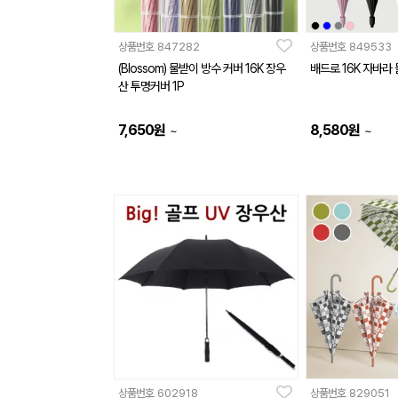
상품번호
847282
상품번호
849533
(Blossom) 물받이 방수 커버 16K 장우
배드로 16K 자바라
산 투명커버 1P
7,650
원
8,580
원
~
~
상품번호
602918
상품번호
829051