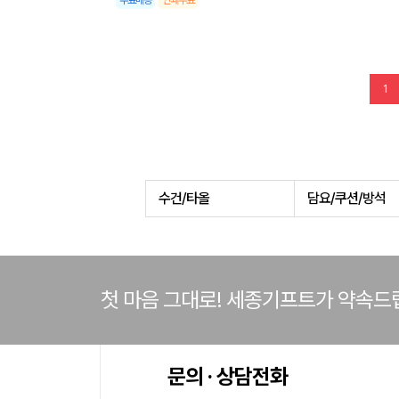
무료배송
인쇄무료
1
수건/타올
담요/쿠션/방석
첫 마음 그대로! 세종기프트가 약속드
문의 · 상담전화