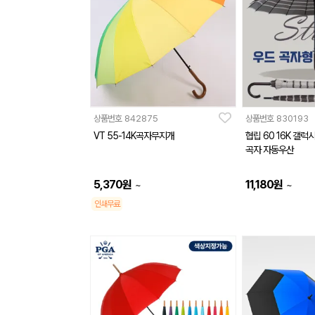
상품번호
842875
상품번호
830193
VT 55-14K곡자무지개
협립 60 16K 갤
곡자 자동우산
5,370
원
11,180
원
~
~
인쇄무료