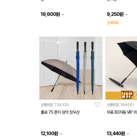
19,600
원
9,250
원
~
~
인쇄무료
상품번호
730329
상품번호
356501
폴로 75 폰지 암막 장우산
무표 80자동 VIP 
12,100
원
13,440
원
~
~