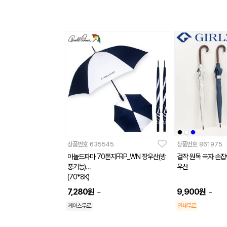
상품번호
635545
상품번호
861975
아놀드파마 70폰지FRP_WN 장우산(방
걸작 원목 곡자 손잡
풍기능)
우산
(70*8K)
7,280
원
9,900
원
~
~
케이스무료
인쇄무료