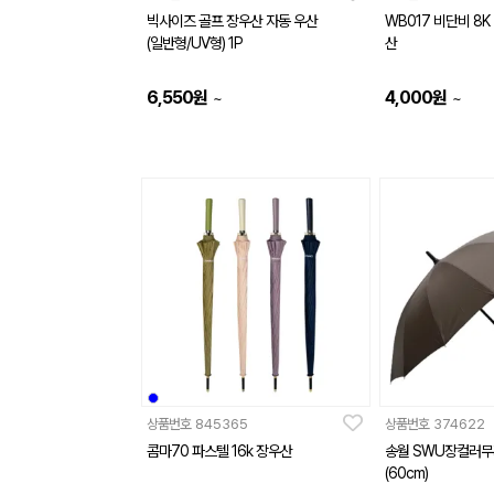
빅사이즈 골프 장우산 자동 우산
WB017 비단비 8K 
(일반형/UV형) 1P
산
6,550
원
4,000
원
~
~
상품번호
845365
상품번호
374622
콤마70 파스텔 16k 장우산
송월 SWU장컬러무
(60cm)