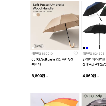
상품번호
862010
상품번호
824303
65 10k Soft pastel 감성 곡자 우산
27인치 자외선차단
(베이지)
산 양우산 우양산/
6,800
원
4,660
원
~
~