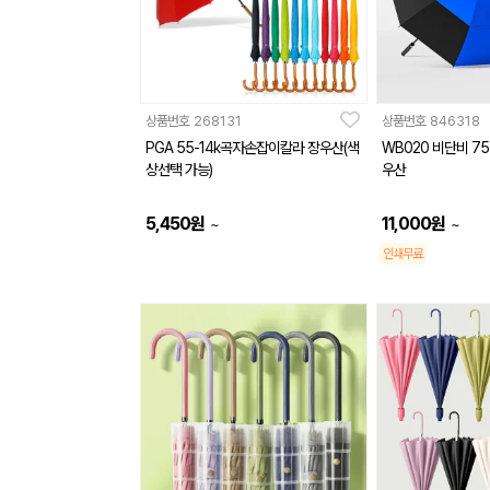
상품번호
268131
상품번호
846318
PGA 55-14k곡자손잡이칼라 장우산(색
WB020 비단비 75
상선택 가능)
우산
5,450
원
11,000
원
~
~
인쇄무료