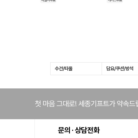
라벨지무료
케이스무료
수건/타올
담요/쿠션/방석
첫 마음 그대로! 세종기프트가 약속드
문의 · 상담전화