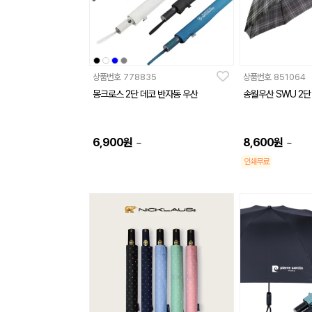
상품번호
778835
상품번호
851064
몽크로스 2단 데코 반자동 우산
송월우산 SWU 2단
6,900
원
8,600
원
~
~
인쇄무료