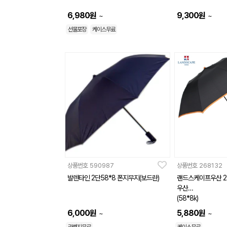
6,980
원
9,300
원
~
~
선물포장
케이스무료
상품번호
590987
상품번호
268132
발렌타인 2단58*8 폰지무지(보드란)
랜드스케이프우산 2
우산
(58*8k)
6,000
원
5,880
원
~
~