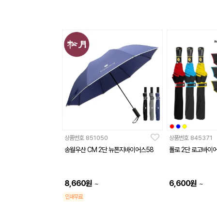
상품번호
851050
상품번호
845371
송월우산 CM 2단 뉴폰지바이어스58
폴로 2단 로고바이
8,660
원
6,600
원
~
~
인쇄무료