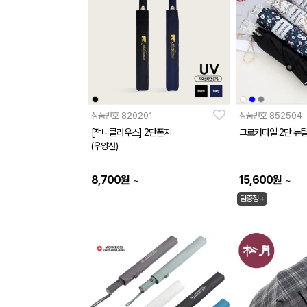
상품번호
820201
상품번호
852504
[잭니클라우스] 2단폰지
크로커다일 2단 뉴
(우양산)
8,700
원
15,600
원
~
~
덤증정 +