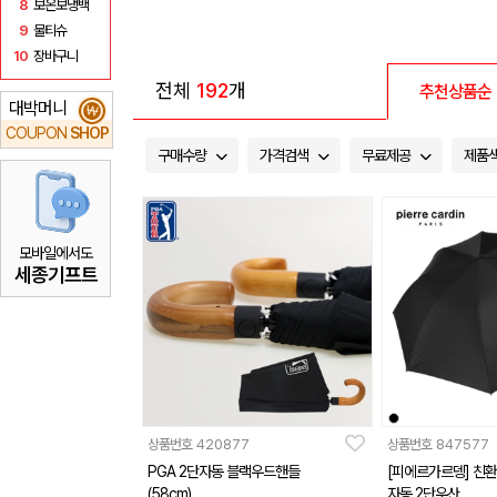
8
보온보냉백
9
물티슈
10
장바구니
전체
192
개
추천상품순
대박머니
₩
COUPON
SHOP
구매수량
가격검색
무료제공
제품
모바일에서도
세종기프트
상품번호
420877
상품번호
847577
PGA 2단자동 블랙우드핸들
[피에르가르뎅] 친
(58cm)
자동 2단우산