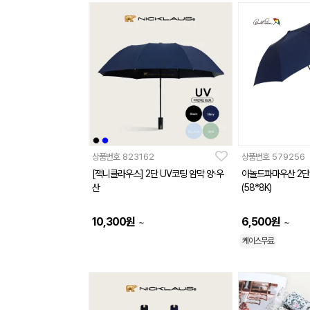
상품번호
823162
상품번호
579256
[잭니클라우스] 2단 UV코팅 암막 양·우
아놀드파마우산 2단
산
(58*8K)
10,300
원
6,500
원
~
~
케이스무료