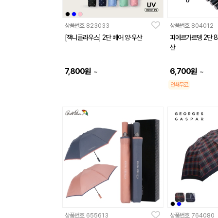
상품번호
823033
상품번호
804012
[잭니클라우스] 2단 베어 양·우산
피에르가르뎅 2단 
산
7,800
원
6,700
원
~
~
인쇄무료
상품번호
655613
상품번호
764080