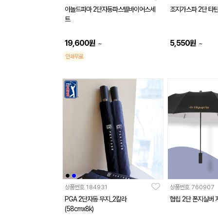
아놀드파마 2단자동파스텔바이어스세
조지가스파 2단 타
트
19,600
원
5,550
원
~
~
인쇄무료
상품번호
184931
상품번호
760907
PGA 2단자동 무지_2칼라
협립 2단 폰지실버
(58cmx8k)