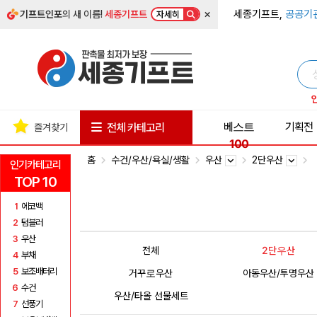
×
세종기프트,
공공기
기프트인포
의 새 이름!
세종기프트
자세히
베스트
기획전
전체 카테고리
즐겨찾기
100
홈
수건/우산/욕실/생활
우산
2단우산
인기카테고리
TOP 10
1
에코백
2
텀블러
3
우산
전체
2단우산
4
부채
5
보조배터리
거꾸로우산
아동우산/투명우산
6
수건
우산/타올 선물세트
7
선풍기