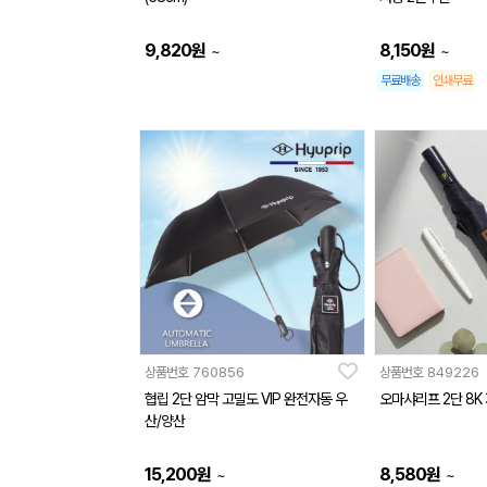
9,820
원
8,150
원
~
~
무료배송
인쇄무료
상품번호
760856
상품번호
849226
협립 2단 암막 고밀도 VIP 완전자동 우
오마샤리프 2단 8K
산/양산
15,200
원
8,580
원
~
~