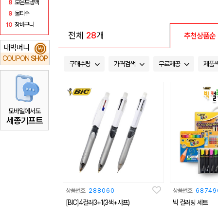
8
보온보냉백
9
물티슈
10
장바구니
전체
28
개
추천상품순
대박머니
₩
COUPON
SHOP
구매수량
가격검색
무료제공
제품
모바일에서도
세종기프트
상품번호
288060
상품번호
68749
[BIC]4컬러3+1(3색+샤프)
빅 컬러링 세트