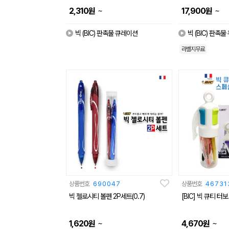
~
~
2,310
원
17,900
원
빅 (BIC) 판촉물 큐레이션
빅 (BIC) 판촉
라벨지무료
상품번호
690047
상품번호
46731
빅 젤로시티 볼펜 2P세트(0.7)
[BIC] 빅 큐티 터보
~
~
1,620
원
4,670
원