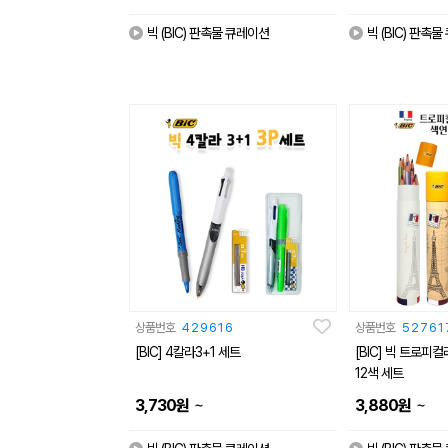
빅 (BIC) 판촉물 큐레이션
빅 (BIC) 판촉
상품번호
429616
상품번호
52761
[BIC] 4칼라3+1 세트
[BIC] 빅 트로피
12색 세트
~
~
3,730
원
3,880
원