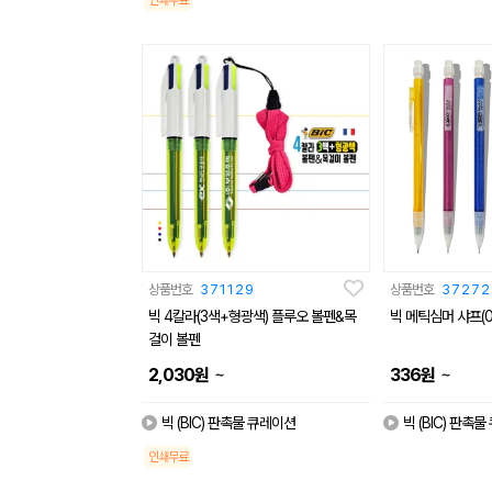
인쇄무료
상품번호
371129
상품번호
37272
빅 4칼라(3색+형광색) 플루오 볼펜&목
빅 메틱심머 샤프(0.
걸이 볼펜
~
~
2,030
원
336
원
빅 (BIC) 판촉물 큐레이션
빅 (BIC) 판촉
인쇄무료