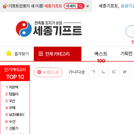
×
세종기프트,
공공기
기프트인포
의 새 이름!
세종기프트
자세히
베스트
기획전
전체 카테고리
즐겨찾기
100
인기카테고리
ㄱ
ㄴ
ㄷ
ㄹ
가나다순
브랜드관
TOP 10
1
에코백
2
텀블러
3
우산
4
부채
5
보조배터리
6
수건
7
선풍기