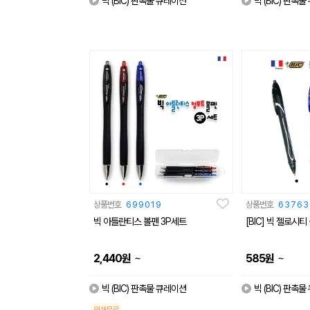
빅 (BIC) 판촉물 큐레이션
빅 (BIC) 판촉
상품번호
699019
상품번호
63763
빅 아틀란티스 볼펜 3P세트
[BIC] 빅 젤로시티
~
~
2,440
원
585
원
빅 (BIC) 판촉물 큐레이션
빅 (BIC) 판촉