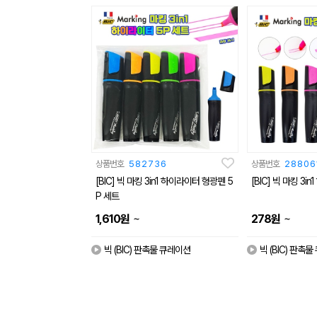
상품번호
582736
상품번호
28806
[BIC] 빅 마킹 3in1 하이라이터 형광펜 5
[BIC] 빅 마킹 3
P 세트
~
~
1,610
원
278
원
빅 (BIC) 판촉물 큐레이션
빅 (BIC) 판촉