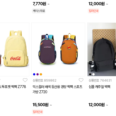
7,770
원
12,000
원
~
~
케이스무료
칼라인쇄
7
상품번호
859862
상품번호
764631
 투포켓 백팩 Z778
믹스컬러 배색 등산용 경량 백팩 스포츠
심플 캐주얼 백팩
가방 Z720
15,500
원
12,000
원
~
~
칼라인쇄