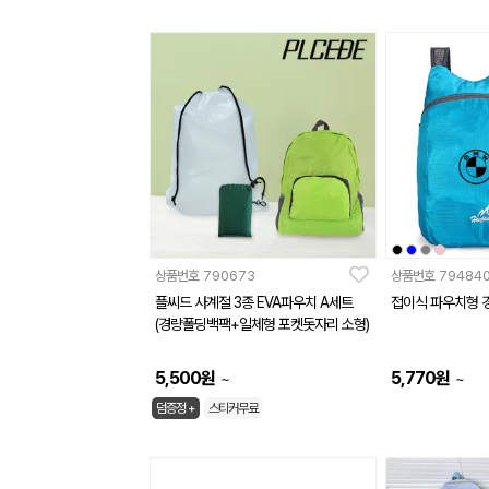
상품번호
790673
상품번호
79484
플씨드 사계절 3종 EVA파우치 A세트
접이식 파우치형 경
(경량폴딩백팩+일체형 포켓돗자리 소형)
5,500
원
5,770
원
~
~
덤증정 +
스티커무료