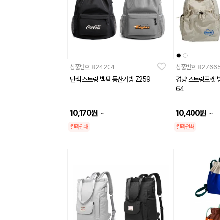
상품번호
824204
상품번호
82766
단색 스트링 백팩 등산가방 Z259
경량 스트링포켓 방
64
10,170
원
10,400
원
~
~
칼라인쇄
칼라인쇄