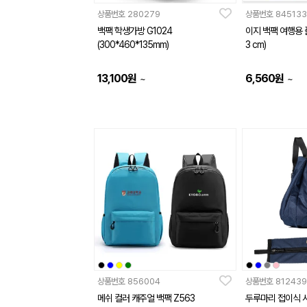
상품번호
280279
상품번호
845133
백팩 학생가방 G1024
이지 백팩 여행용 폴
(300*460*135mm)
3 cm)
13,100
원
6,560
원
~
~
상품번호
856004
상품번호
812439
메쉬 컬러 캐주얼 백팩 Z563
두루마리 접이식 시