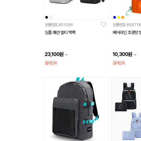
상품번호
851096
상품번호
856718
심플 패션 멀티 백팩
베어라인 초경량 방
23,100
원
10,300
원
~
~
칼라인쇄
칼라인쇄