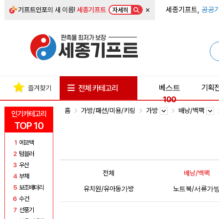
×
세종기프트,
공공기
기프트인포
의 새 이름!
세종기프트
자세히
베스트
기획
전체 카테고리
즐겨찾기
100
홈
가방/패션/미용/키링
가방
배낭/백팩
인기카테고리
TOP 10
1
에코백
2
텀블러
3
우산
전체
배낭/백팩
4
부채
5
보조배터리
유치원/유아동가방
노트북/서류가
6
수건
7
선풍기