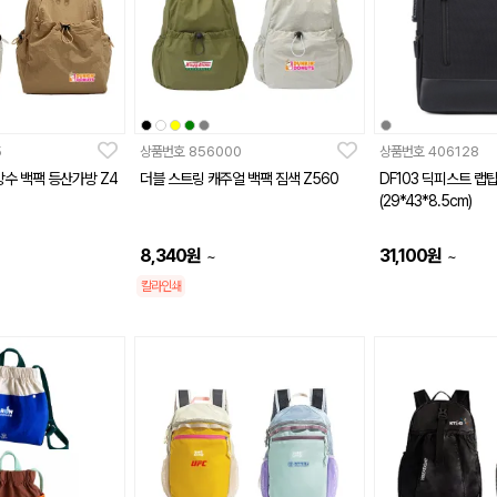
5
상품번호
856000
상품번호
406128
수 백팩 등산가방 Z4
더블 스트링 캐주얼 백팩 짐색 Z560
DF103 딕피스트 랩탑 
(29*43*8.5cm)
8,340
원
31,100
원
~
~
칼라인쇄