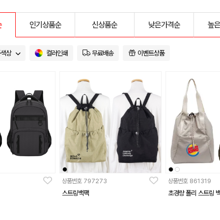
순
인기상품순
신상품순
낮은가격순
높
품색상
컬러인쇄
무료배송
이벤트상품
상품번호
797273
상품번호
861319
스트링백팩
초경량 폴리 스트링 백