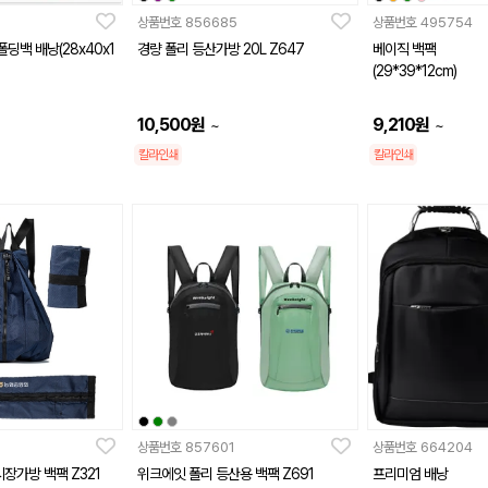
상품번호
856685
상품번호
495754
딩백 배낭(28x40x1
경량 폴리 등산가방 20L Z647
베이직 백팩
(29*39*12cm)
10,500
원
9,210
원
~
~
칼라인쇄
칼라인쇄
상품번호
857601
상품번호
664204
장가방 백팩 Z321
위크에잇 폴리 등산용 백팩 Z691
프리미엄 배낭