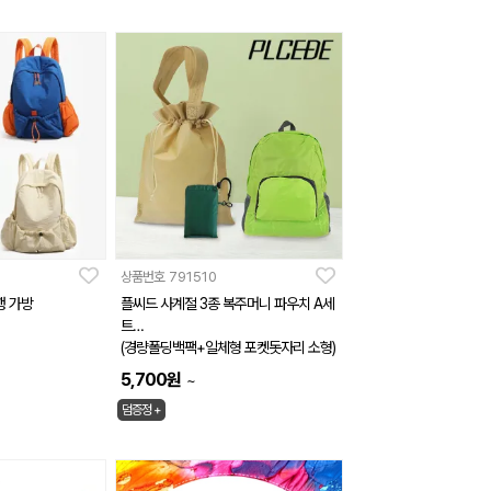
상품번호
791510
행 가방
플씨드 사계절 3종 복주머니 파우치 A세
트
(경량폴딩백팩+일체형 포켓돗자리 소형)
5,700
원
~
덤증정 +