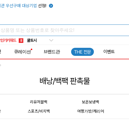
관 우선구매 대상기업
선정!
키캡
5
우산
6
텀블러
7
쿨토시
8
인기키워드
넥쿨러
9
타포린가방
10
전
큐레이션
브랜드관
이벤트
THE 전문
선풍기
1
배낭/백팩 판촉물
리유저블백
보온보냉백
방
스포츠/비치백
여행가방/캐리어