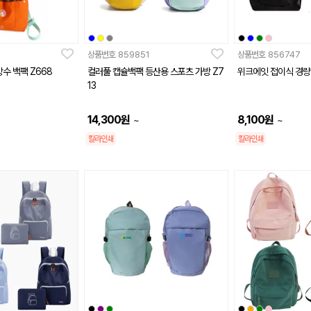
상품번호
859851
상품번호
856747
수 백팩 Z668
컬러풀 캡슐백팩 등산용 스포츠 가방 Z7
위크에잇 접이식 경량
13
14,300
원
8,100
원
~
~
칼라인쇄
칼라인쇄