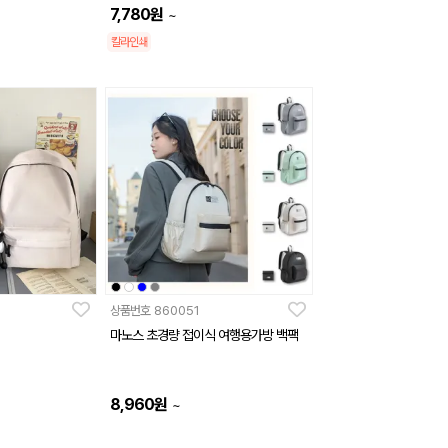
7,780
원
~
칼라인쇄
상품번호
860051
마노스 초경량 접이식 여행용가방 백팩
8,960
원
~