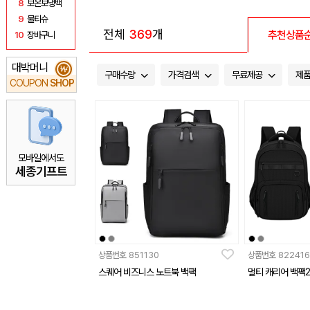
8
보온보냉백
9
물티슈
전체
369
개
추천상품
10
장바구니
대박머니
₩
구매수량
가격검색
무료제공
제
COUPON
SHOP
모바일에서도
세종기프트
상품번호
851130
상품번호
822416
스퀘어 비즈니스 노트북 백팩
멀티 캐리어 백팩2