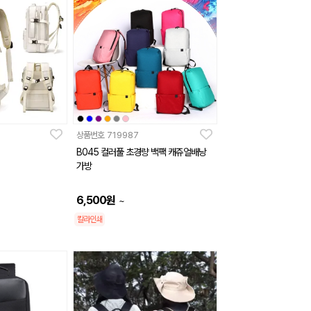
상품번호
719987
B045 컬러풀 초경량 백팩 캐쥬얼배낭
가방
6,500
원
~
칼라인쇄