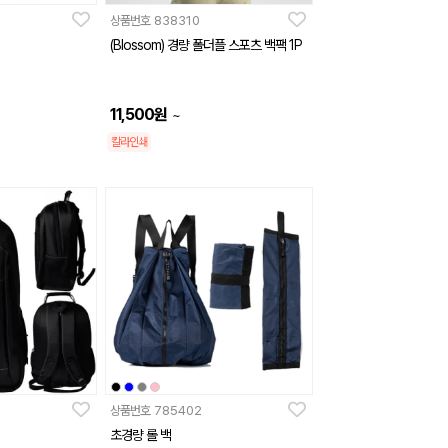
상품번호
838310
(Blossom) 경량 폴더플 스포츠 백팩 1P
11,500
원
~
칼라인쇄
상품번호
785402
초경량 롤 백