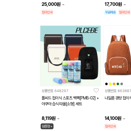
25,000
원
17,700
원
~
~
칼라인쇄
무료배송
칼라인쇄
상품번호
648297
상품번호
86388
플씨드 접이식 스포츠 백팩[PMB-02] +
나일론 경량 접이식
아쿠아 습식 타올[소형] 세트
8,119
원
14,100
원
~
~
덤증정 +
칼라인쇄