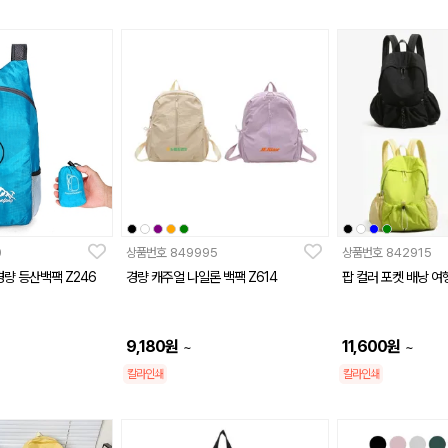
0
상품번호
849995
상품번호
842915
량 등산백팩 Z246
경량 캐주얼 나일론 백팩 Z614
팝 컬러 포켓 배낭 여
9,180
원
11,600
원
~
~
칼라인쇄
칼라인쇄