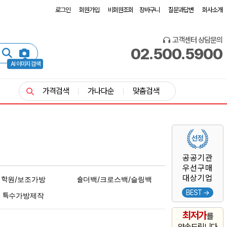
로그인
회원가입
비회원조회
장바구니
질문과답변
회사소개
고객센터 상담문의
02.500.5900
AI 이미지 검색
가격검색
가나다순
맞춤검색
공공기관
우선구매
대상기업
학원/보조가방
숄더백/크로스백/슬링백
BEST →
특수가방제작
최저가
를
약속드립니다