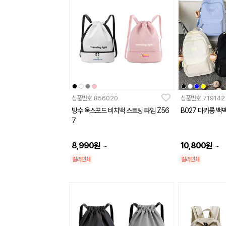
상품번호
856020
상품번호
719142
방수 옥스포드 비치백 스트링 타입 Z56
B027 마카롱 백
7
8,990
원
10,800
원
~
~
칼라인쇄
칼라인쇄