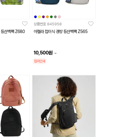
상품번호
845958
 등산백팩 Z680
아젤라 접이식 경량 등산백팩 Z565
10,500
원
~
칼라인쇄