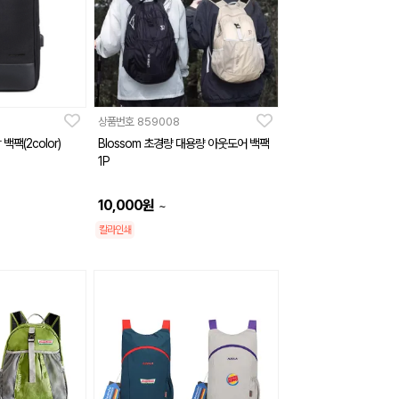
상품번호
859008
백팩(2color)
Blossom 초경량 대용량 아웃도어 백팩
1P
10,000
원
~
칼라인쇄