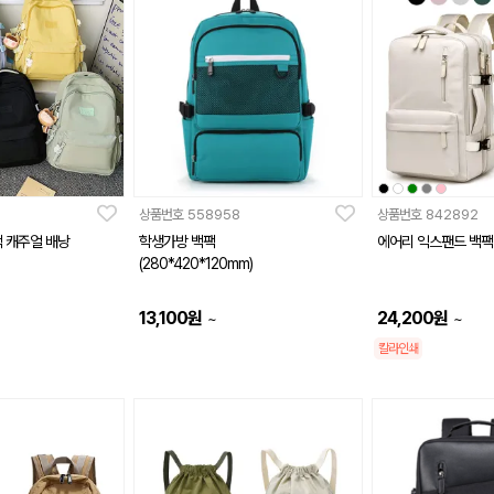
상품번호
558958
상품번호
842892
팩 캐주얼 배낭
학생가방 백팩
에어리 익스팬드 백팩
(280*420*120mm)
13,100
원
24,200
원
~
~
칼라인쇄