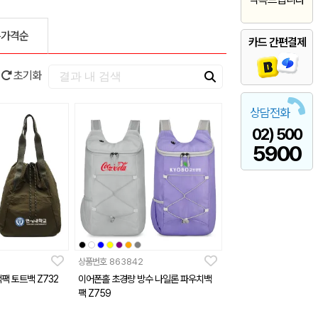
은가격순
카드 간편결제
초기화
상담전화
02) 500
5900
상품번호
863842
팩 토트백 Z732
이어폰홀 초경량 방수 나일론 파우치백
팩 Z759