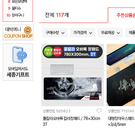
8
보온보냉백
9
물티슈
전체
117
개
추천상품
10
장바구니
대박머니
₩
구매수량
가격검색
무료제공
제
COUPON
SHOP
모바일에서도
세종기프트
상품번호
565823
상품번호
715140
풀칼라오바록 칼라장패드 / 78×30cm
대형장마우스패드 제
3T
×3/4/5mm