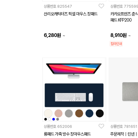
상품번호
825547
상품번호
77559
산리오캐릭터즈 픽셀 마우스 장패드
카카오프렌즈 춘식
패드 KFP200
6,280
원
8,910
원
~
~
칼라인쇄
상품번호
652006
상품번호
781651
롱패드 가죽 방수 장마우스패드
주문제작｜린넨｜