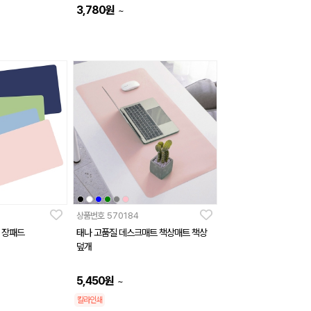
3,780
원
~
상품번호
570184
 장패드
태나 고품질 데스크매트 책상매트 책상
덮개
5,450
원
~
칼라인쇄