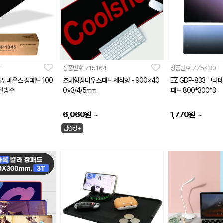
7
상품번호
715164
상품번호
775480
이밍 마우스 장패드 100
초대형장마우스패드 제작형 - 900×40
EZ GDP-833 그
완전방수
0×3/4/5mm
패드 800*300*3
6,060
원
1,770
원
~
~
덤증정 +