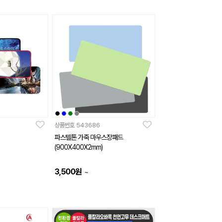
상품번호
543686
파스텔톤 가죽 마우스장패드
(900X400X2mm)
3,500
원
~