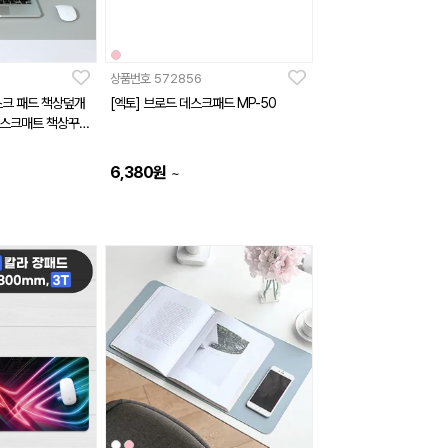
상품번호
572856
스크 패드 책상덮개
[엑토] 브로드 데스크패드 MP-50
데스크매트 책상꾸미
6,380
원
~