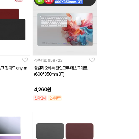
상품번호
658722
크 장패드 any-m
풀칼라오바록 천연고무 데스크매트
(600*350mm 3T)
4,260
원
~
칼라인쇄
인쇄무료