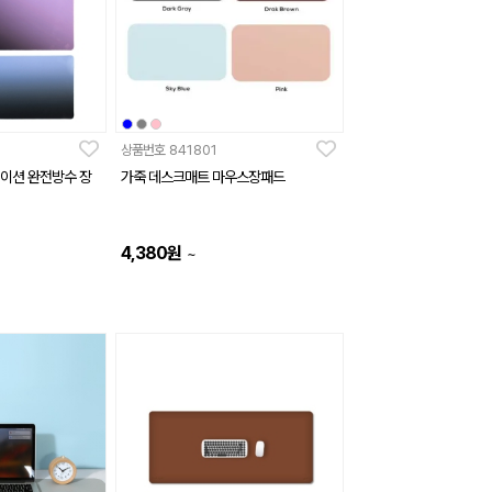
상품번호
841801
라데이션 완전방수 장
가죽 데스크매트 마우스장패드
4,380
원
~