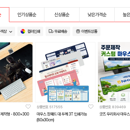
순
인기상품순
신상품순
낮은가격순
높
품색상
컬러인쇄
무료배송
이벤트상품
상품번호
517555
상품번호
839469
작형 - 800×300
마우스 장패드 대 두께 3T 인쇄가능
굿즈 우리회사 마우스 
(80x30cm)