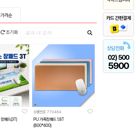
은가격순
카드 간편결제
초기화
상담전화
02) 500
5900
상품번호
770464
장패드(3T)
PU 가죽장패드 1.8T
(800*400)