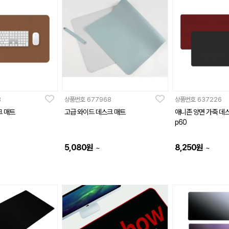
3
상품번호
677968
상품번호
637226
크 매트
고급 와이드 데스크 매트
애니존 양면 가죽 데스
p60
5,080
원
8,250
원
~
~