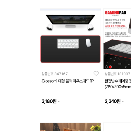
상품번호
847167
상품번호
181097
(Blossom) 대형 블랙 마우스패드 1P
완전방수 게이밍 
(780x300x5mm
3,180
원
2,340
원
~
~