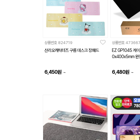
상품번호
824719
상품번호
47366
산리오캐릭터즈 구름 데스크 장패드
EZ GP1045 게
0x400x5mm 
6,450
원
6,480
원
~
~