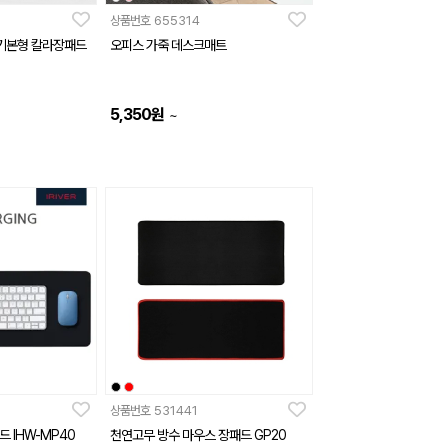
상품번호
655314
 기본형 칼라장패드
오피스 가죽 데스크매트
5,350
원
~
상품번호
531441
 IHW-MP40
천연고무 방수 마우스 장패드 GP20