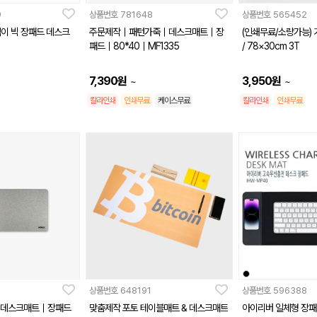
9
상품번호
781648
상품번호
565452
이 빅 장패드 데스크
주문제작｜패턴가죽｜데스크매트｜장
(인쇄무료/소량가능)
패드｜80*40｜MF1335
/ 78×30cm 3T
7,390
원
3,950
원
~
~
칼라인쇄
인쇄무료
케이스무료
칼라인쇄
인쇄무료
상품번호
648191
상품번호
596388
데스크매트｜장패드
맞춤제작 포토 테이블매트 & 데스크매트
아이리버 일체형 장패드