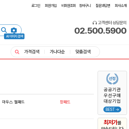
로그인
회원가입
비회원조회
장바구니
질문과답변
회사소개
고객센터 상담문의
02.500.5900
AI 이미지 검색
가격검색
가나다순
맞춤검색
공공기관
우선구매
대상기업
마우스 젤패드
장패드
BEST →
최저가
를
약속드립니다