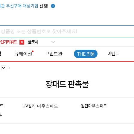
관 우선구매 대상기업
선정!
키캡
5
우산
6
텀블러
7
쿨토시
8
인기키워드
넥쿨러
9
타포린가방
10
전
큐레이션
브랜드관
이벤트
THE 전문
선풍기
1
드
장패드 판촉물
드
UV칼라 마우스패드
원단마우스패드
품