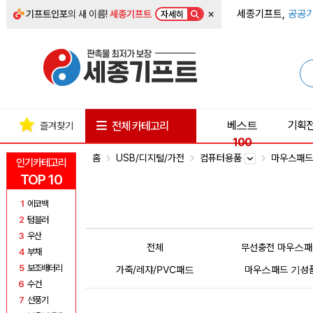
×
세종기프트,
공공기
기프트인포
의 새 이름!
세종기프트
자세히
베스트
기획
전체 카테고리
즐겨찾기
100
홈
USB/디지털/가전
컴퓨터용품
마우스패
인기카테고리
TOP 10
1
에코백
2
텀블러
3
우산
전체
무선충전 마우스패
4
부채
5
보조배터리
가죽/레쟈/PVC패드
마우스패드 기성
6
수건
7
선풍기