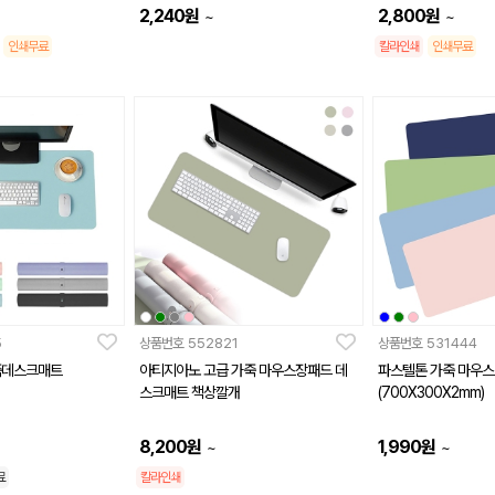
2,240
원
2,800
원
~
~
인쇄무료
칼라인쇄
인쇄무료
5
상품번호
552821
상품번호
531444
죽데스크매트
아티지아노 고급 가죽 마우스장패드 데
파스텔톤 가죽 마우스
스크매트 책상깔개
(700X300X2mm)
8,200
원
1,990
원
~
~
료
칼라인쇄