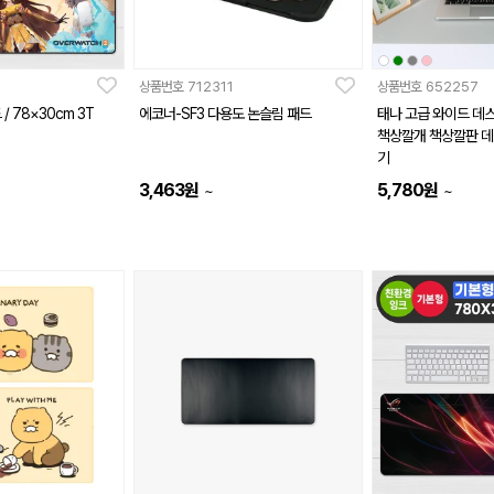
상품번호
712311
상품번호
652257
 78×30cm 3T
에코너-SF3 다용도 논슬림 패드
태나 고급 와이드 데
책상깔개 책상깔판 
기
3,463
원
5,780
원
~
~