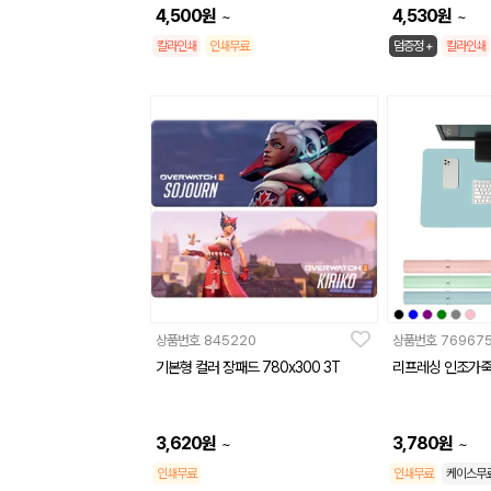
4,500
원
4,530
원
~
~
칼라인쇄
인쇄무료
덤증정 +
칼라인쇄
상품번호
845220
상품번호
76967
기본형 컬러 장패드 780x300 3T
리프레싱 인조가
3,620
원
3,780
원
~
~
인쇄무료
인쇄무료
케이스무