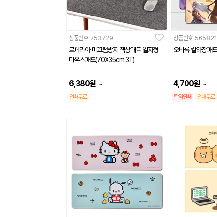
상품번호
753729
상품번호
565821
로페리아 미끄럼방지 책상매트 일자형
오바록 칼라장패드 /
마우스패드(70X35cm 3T)
6,380
원
4,700
원
~
~
인쇄무료
칼라인쇄
인쇄무료