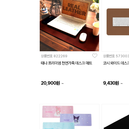
상품번호
822269
상품번호
57300
태나 프리미엄 천연가죽 데스크 매트
코시 와이드 데스
20,900
원
9,430
원
~
~