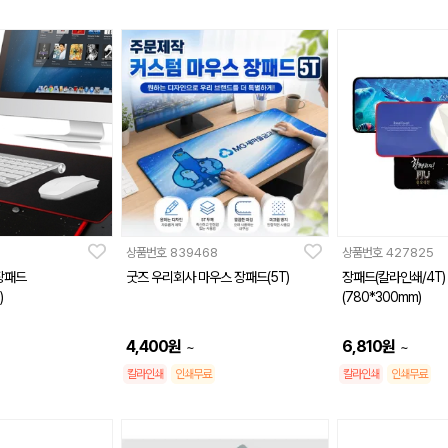
상품번호
839468
상품번호
427825
장패드
굿즈 우리회사 마우스 장패드(5T)
장패드(칼라인쇄/4T)
)
(780*300mm)
4,400
원
6,810
원
~
~
칼라인쇄
인쇄무료
칼라인쇄
인쇄무료