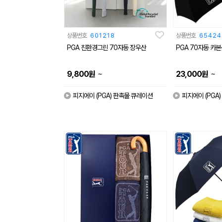
상품번호
601218
상품번호
65424
PGA 친환경그린 70자동 장우산
PGA 70자동 카
~
~
9,800
원
23,000
원
피지에이 (PGA) 판촉물 큐레이션
피지에이 (PGA