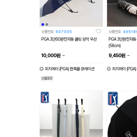
상품번호
607005
상품번호
49518
PGA 3단60완전자동 쿨링 암막 우산
PGA 3단완전자동
(58cm)
~
~
10,000
원
9,450
원
피지에이 (PGA) 판촉물 큐레이션
피지에이 (PGA
선물포장