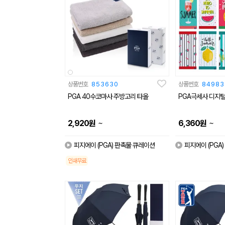
상품번호
853630
상품번호
84983
PGA 40수코마사 주방고리 타올
PGA극세사 디지
~
~
2,920
원
6,360
원
피지에이 (PGA) 판촉물 큐레이션
피지에이 (PGA
인쇄무료