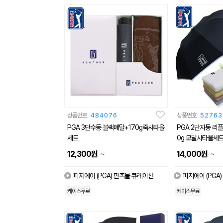
상품번호
484076
상품번호
52763
PGA 3단수동 블랙메탈+170g죽사타올
PGA 2단자동 리
세트
0g 모달사타올세
~
~
12,300
원
14,000
원
피지에이 (PGA) 판촉물 큐레이션
피지에이 (PGA
케이스무료
케이스무료