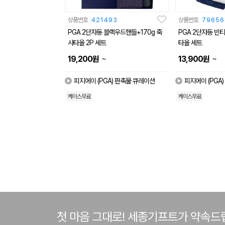
상품번호
421493
상품번호
79656
PGA 2단자동 블랙우드핸들+170g 죽
PGA 2단자동 빈
사타올 2P 세트
타올 세트
~
~
19,200
원
13,900
원
피지에이 (PGA) 판촉물 큐레이션
피지에이 (PGA
케이스무료
케이스무료
첫 마음 그대로! 세종기프트가 약속드