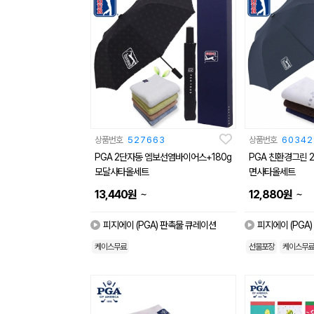
상품번호
527663
상품번호
60342
PGA 2단자동 엠보선염바이어스+180g
PGA 친환경그린 
모달사타올세트
면사타올세트
~
~
13,440
원
12,880
원
피지에이 (PGA) 판촉물 큐레이션
피지에이 (PGA
케이스무료
선물포장
케이스무료