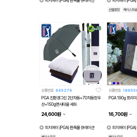
피지에이 (PGA) 판촉물 큐레이션
피지에이 (PGA
선물포장
케이스무료
상품번호
645279
상품번호
18655
PGA 친환경그린 2단자동+70자동장우
PGA 190g 프리
산+150g면사타올 세트
~
~
24,600
원
16,700
원
피지에이 (PGA) 판촉물 큐레이션
피지에이 (PGA