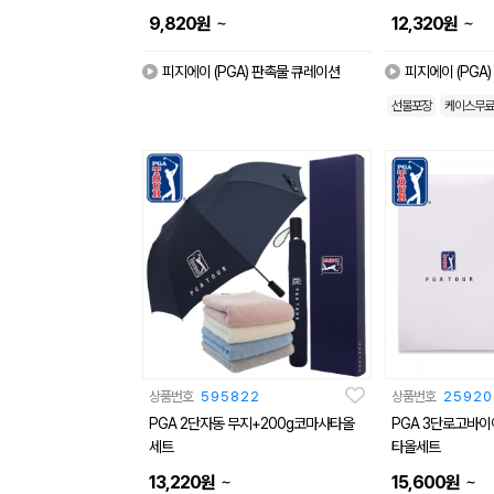
~
~
9,820
원
12,320
원
피지에이 (PGA) 판촉물 큐레이션
피지에이 (PGA
선물포장
케이스무료
상품번호
595822
상품번호
25920
PGA 2단자동 무지+200g코마사타올
PGA 3단로고바이
세트
타올세트
~
~
13,220
원
15,600
원