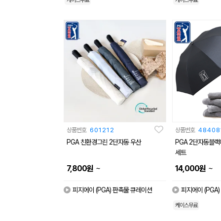
케이스무료
케이스무료
상품번호
601212
상품번호
48408
PGA 친환경그린 2단자동 우산
PGA 2단자동블랙
세트
~
~
7,800
원
14,000
원
피지에이 (PGA) 판촉물 큐레이션
피지에이 (PGA
케이스무료