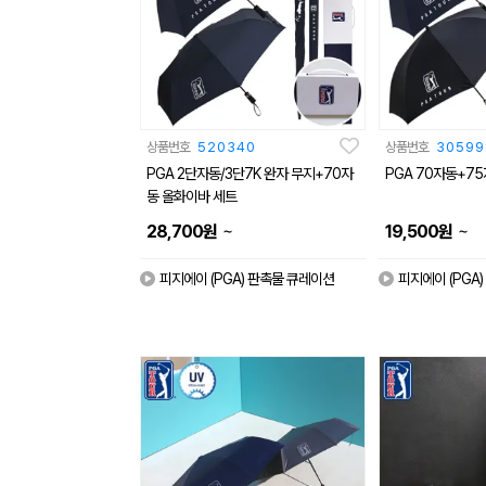
상품번호
520340
상품번호
30599
PGA 2단자동/3단7K 완자 무지+70자
PGA 70자동+7
동 올화이바 세트
~
~
28,700
원
19,500
원
피지에이 (PGA) 판촉물 큐레이션
피지에이 (PGA