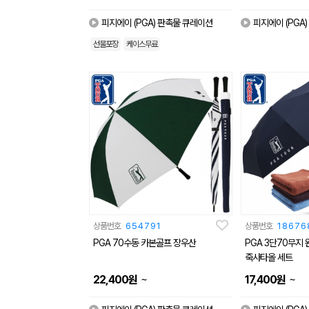
피지에이 (PGA) 판촉물 큐레이션
피지에이 (PGA
선물포장
케이스무료
상품번호
654791
상품번호
18676
PGA 70수동 카본골프 장우산
PGA 3단70무지
죽사타올 세트
~
~
22,400
원
17,400
원