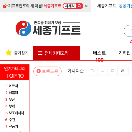
×
세종기프트,
공공기
기프트인포
의 새 이름!
세종기프트
자세히
베스트
기획전
전체 카테고리
즐겨찾기
100
인기카테고리
ㄱ
ㄴ
ㄷ
ㄹ
가나다순
브랜드관
TOP 10
1
에코백
2
텀블러
3
우산
4
부채
5
보조배터리
6
수건
7
선풍기