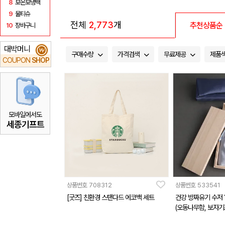
8
보온보냉백
9
물티슈
전체
2,773
개
추천상품순
10
장바구니
대박머니
₩
구매수량
가격검색
무료제공
제품
COUPON
SHOP
모바일에서도
세종기프트
상품번호
708312
상품번호
533541
[굿즈] 친환경 스탠다드 에코백 세트
건강 방짜유기 수저 
(오동나무함, 보자기