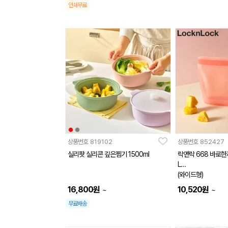
인쇄무료
상품번호
819102
상품번호
852427
실리팟 실리콘 깊은찜기 1500ml
락앤락 668 바로한끼 실리콘 지퍼백 1.3
L
(와이드형)
16,800
원
10,520
원
~
~
무료배송