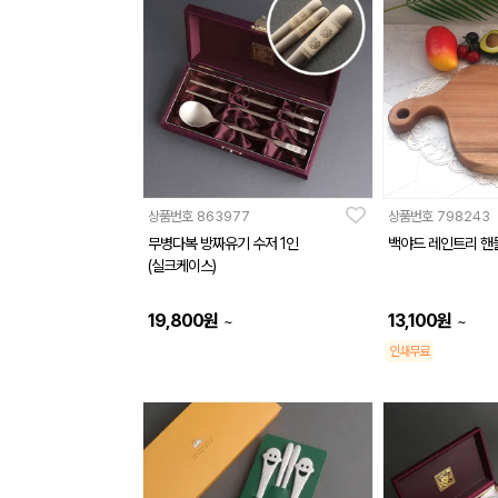
상품번호
863977
상품번호
798243
무병다복 방짜유기 수저 1인
백야드 레인트리 핸
(실크케이스)
19,800
원
13,100
원
~
~
인쇄무료