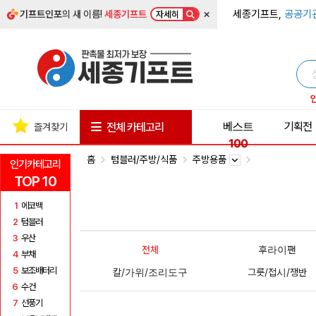
×
세종기프트,
공공기
기프트인포
의 새 이름!
세종기프트
자세히
베스트
기획전
전체 카테고리
즐겨찾기
100
홈
텀블러/주방/식품
주방용품
인기카테고리
TOP 10
1
에코백
2
텀블러
3
우산
전체
후라이팬
4
부채
5
보조배터리
칼/가위/조리도구
그릇/접시/쟁반
6
수건
7
선풍기