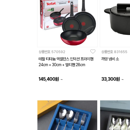
상품번호
570592
상품번호
831655
테팔 티타늄 엑셀런스 인덕션 프라이팬
까망 냄비 소
24cm + 30cm + 멀티팬 28cm
145,400
원
33,300
원
~
~