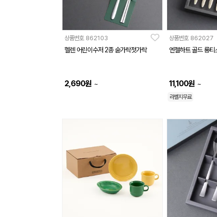
상품번호
862103
상품번호
862027
헬렌 어린이수저 2종 숟가락젓가락
엔젤하트 골드 롱티
2,690
원
11,100
원
~
~
라벨지무료