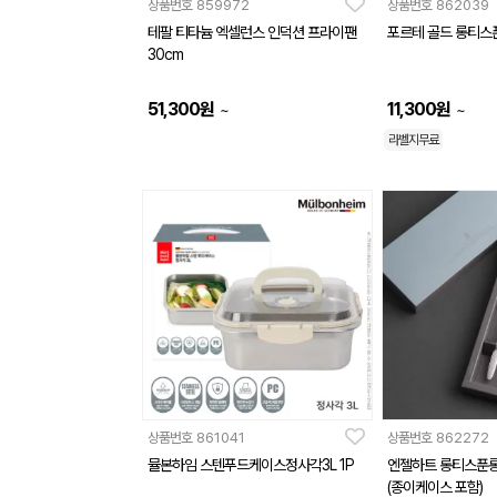
상품번호
859972
상품번호
862039
테팔 티타늄 엑셀런스 인덕션 프라이팬
포르테 골드 롱티스
30cm
51,300
원
11,300
원
~
~
라벨지무료
상품번호
861041
상품번호
862272
뮬본하임 스텐푸드케이스정사각3L 1P
엔젤하트 롱티스푼롱
(종이케이스 포함)