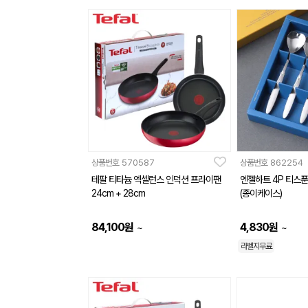
상품번호
570587
상품번호
862254
테팔 티타늄 엑셀런스 인덕션 프라이팬
엔젤하트 4P 티스
24cm + 28cm
(종이케이스)
84,100
원
4,830
원
~
~
라벨지무료