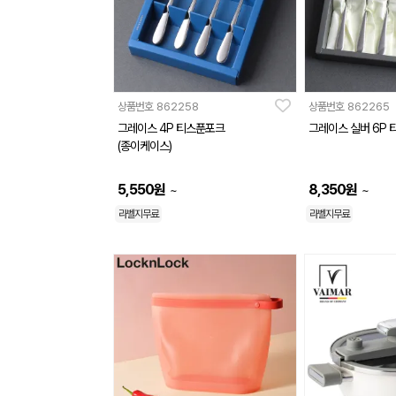
상품번호
862258
상품번호
862265
그레이스 4P 티스푼포크
그레이스 실버 6P
(종이케이스)
5,550
원
8,350
원
~
~
라벨지무료
라벨지무료