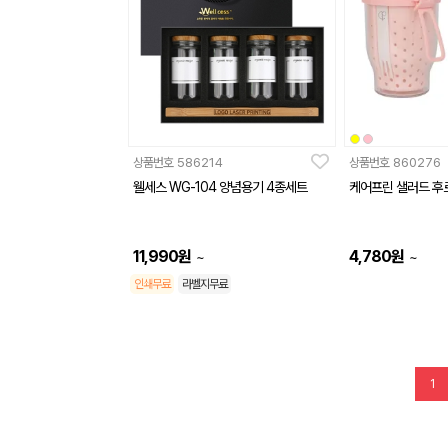
상품번호
586214
상품번호
860276
웰세스 WG-104 양념용기 4종세트
케어프린 샐러드 후르
11,990
원
4,780
원
~
~
인쇄무료
라벨지무료
1