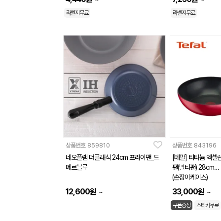
라벨지무료
라벨지무료
상품번호
859810
상품번호
843196
네오플램 더클래식 24cm 프라이팬_드
[테팔] 티타늄 엑셀런
메르블루
팬(멀티팬) 28cm
(손잡이케이스)
12,600
원
33,000
원
~
~
쿠폰증정
스티커무료