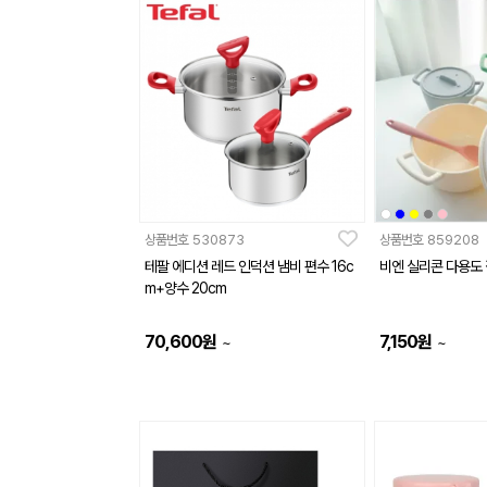
상품번호
530873
상품번호
859208
테팔 에디션 레드 인덕션 냄비 편수 16c
비엔 실리콘 다용도
m+양수 20cm
70,600
원
7,150
원
~
~