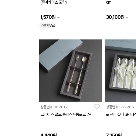
(종이케이스 포함)
cm
1,570
원
30,100
원
~
~
라벨지무료
상품번호
862012
상품번호
862266
그레이스 골드 롱티스푼롱포크 2P
포르테 실버 6P 티
4,440
원
7,250
원
~
~