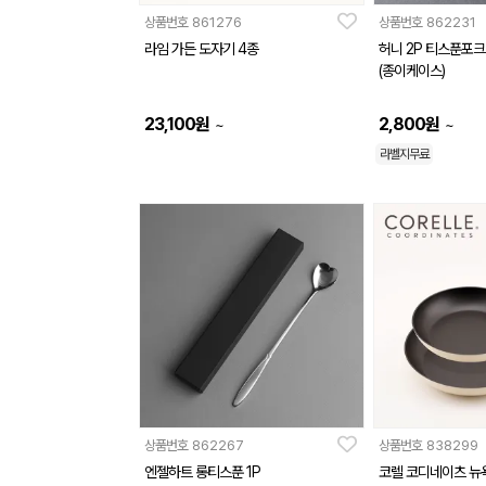
상품번호
861276
상품번호
862231
라임 가든 도자기 4종
허니 2P 티스푼포크
(종이케이스)
23,100
원
2,800
원
~
~
라벨지무료
상품번호
862267
상품번호
838299
엔젤하트 롱티스푼 1P
코렐 코디네이츠 뉴욕