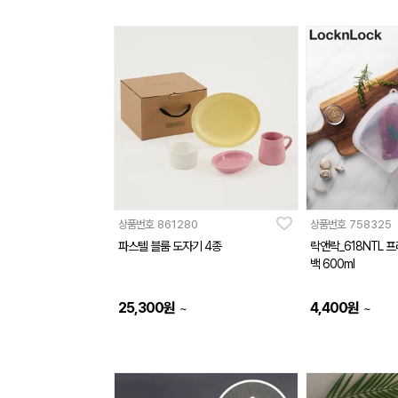
상품번호
861280
상품번호
758325
파스텔 블룸 도자기 4종
락앤락_618NTL 
백 600ml
25,300
원
4,400
원
~
~