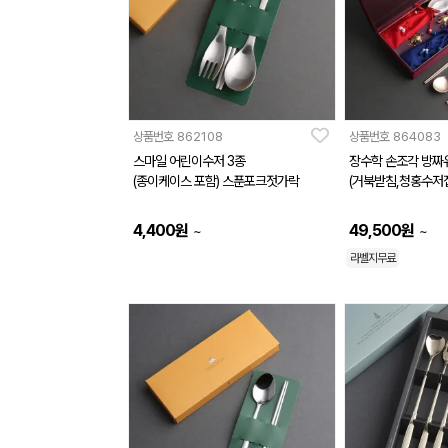
상품번호
862108
상품번호
864083
스마일 어린이수저 3종
장수학 손조각 방짜
(종이케이스 포함) 스푼포크젓가락
(거북받침,청홍수저집
4,400
원
49,500
원
~
~
라벨지무료