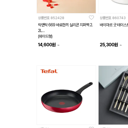
상품번호
852428
상품번호
860743
락앤락 669 바로한끼 실리콘 지퍼백 2.
바이마르 굿 테이스
2L
(와이드형)
14,600
원
25,300
원
~
~