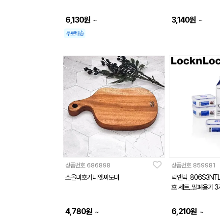
6,130
원
3,140
원
~
~
무료배송
상품번호
686898
상품번호
859981
소올마호가니엣찌도마
락앤락_806S3NT
호 세트_밀폐용기 3
4,780
원
6,210
원
~
~