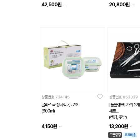
42,500
원
20,800
원
~
~
상품번호
734145
상품번호
853339
글라스쿡 정사각 小 2조
[풀블랭크] 가위 2개
(600ml)
세트
(캠핑, 주방)
4,150
원
13,200
원
~
~
쿠폰증정
무료배송