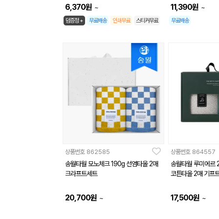
6,370
원
11,390
원
~
~
덤증정 +
무료배송
인쇄무료
스티커무료
무료배송
상품번호
862585
상품번호
864557
송월타월 모노체크 190g 선염타올 2매
송월타월 루미에르 2
크라프트세트
코튼타올 2매 기프
20,700
원
17,500
원
~
~