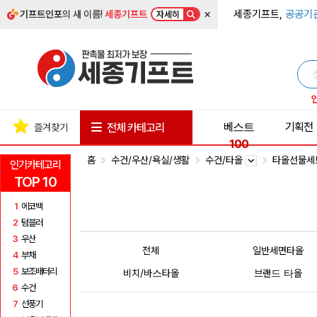
×
세종기프트,
공공기
기프트인포
의 새 이름!
세종기프트
자세히
베스트
기획전
전체 카테고리
즐겨찾기
100
홈
수건/우산/욕실/생활
수건/타올
타올선물
인기카테고리
TOP 10
1
에코백
2
텀블러
3
우산
전체
일반세면타올
4
부채
5
보조배터리
비치/바스타올
브랜드 타올
6
수건
7
선풍기