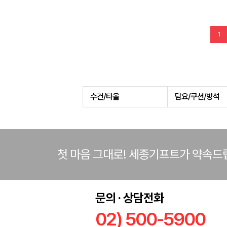
1
수건/타올
담요/쿠션/방석
첫 마음 그대로! 세종기프트가 약속드
문의 · 상담전화
02) 500-5900