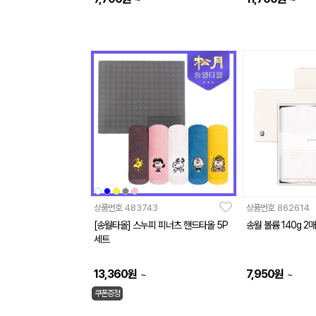
상품번호
483743
상품번호
862614
[송월타올] 스누피 피너츠 핸드타올 5P
송월 볼륨 140g 2
세트
13,360
원
7,950
원
~
~
쿠폰증정