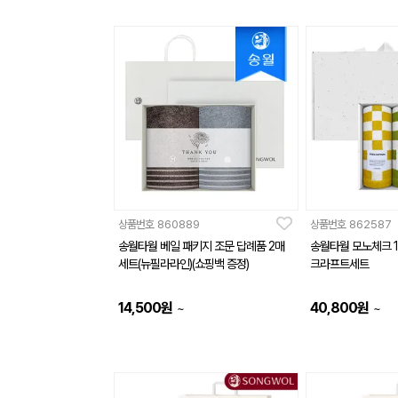
상품번호
860889
상품번호
862587
송월타월 베일 패키지 조문 답례품 2매
송월타월 모노체크 1
세트(뉴필라라인)(쇼핑백 증정)
크라프트세트
14,500
원
40,800
원
~
~