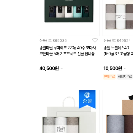
상품번호
865035
상품번호
849524
송월타월 루미에르 220g 40수 코마사
송월 노블레스40
코튼타올 5매 기프트세트 선물 답례품
(150g) 3P 고급형
40,500
원
10,500
원
~
~
인쇄무료
라벨지무료