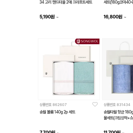
34 고리 핸드타올 2매 크라프트세트
세트(180g코마40수
5,190
원
16,800
원
~
~
상품번호
862607
상품번호
831434
송월 볼륨 140g 2p 세트
송월타월 항균 180
물세트(크림상하+쇼
7,700
원
11,700
원
~
~