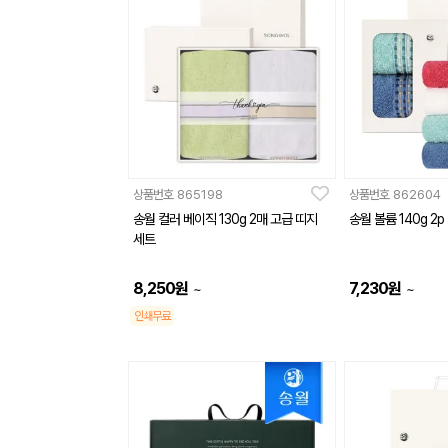
상품번호
865198
상품번호
862604
송월 컬러 베이직 130g 2매 고급 띠지
송월 볼륨 140g 2
세트
8,250
원
7,230
원
~
~
인쇄무료