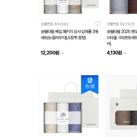
상품번호
860682
상품번호
827625
송월타월 베일 패키지 감사 답례품 3매
송월타월 2026 병
세트(뉴컬러무지)(쇼핑백 증정)
드타올 크라프트세트
커)
12,200
원
4,130
원
~
~