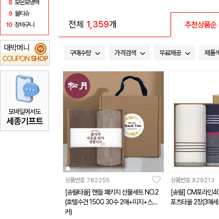
8
보온보냉백
9
물티슈
전체
1,359
개
추천상품순
10
장바구니
대박머니
₩
구매수량
가격검색
무료제공
제품
COUPON
SHOP
모바일에서도
세종기프트
상품번호
782255
상품번호
829213
[송월타올] 핸들 패키지 선물세트 NO.2
[송월] CM포라인4
(호텔수건 150G 30수 2매+띠지+스티
포츠타올 2장(3매세
커)