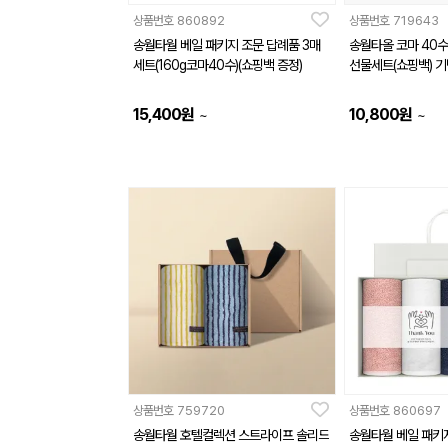
상품번호
860892
상품번호
719643
송월타월 베일 패키지 조문 답례품 3매
송월타올 코마 40수 
세트(160g코마40수)(쇼핑백 증정)
선물세트(쇼핑백) 
15,400
원
10,800
원
~
~
상품번호
759720
상품번호
860697
송월타월 호텔컬렉션 스트라이프 솔리드
송월타월 베일 패키지