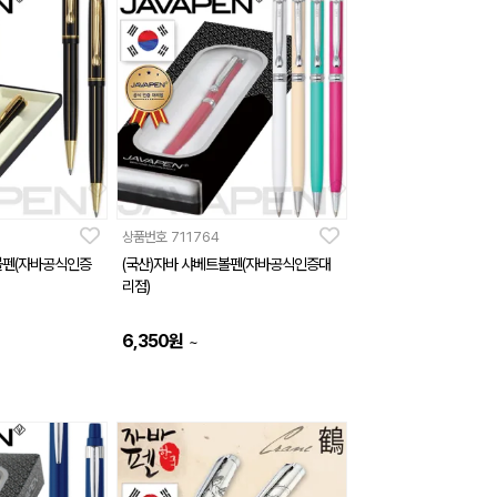
상품번호
711764
볼펜(자바공식인증
(국산)자바 샤베트볼펜(자바공식인증대
리점)
6,350
원
~