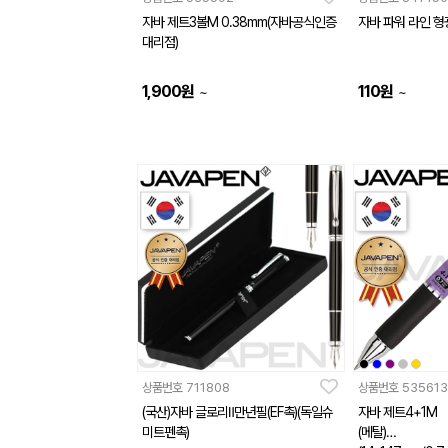
자바 제트3볼M 0.38mm(자바공식인증
자바 파워 라인 형
대리점)
1,900
원
110
원
~
~
상품번호
711808
상품번호
535613
(국산)자바 글로리Ⅱ만년필(EF촉)(독일슈
자바 제트4+1M
미트펜촉)
(메탈)