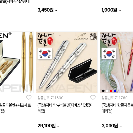
.7mm)(자바공식인증대
3,450
원
1,900
원
~
~
상품번호
711690
상품번호
711760
타일골드볼펜+샤프세트
(국산)자바 학부식볼펜(자바공식인증대
(국산)자바 한글자음
점)
리점)
대리점)
29,100
원
3,030
원
~
~