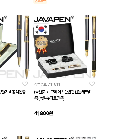
인쇄무료
상품번호
711811
볼펜(자바공식인증
(국산)자바 그레이스만년필선물세트(F
촉)(독일슈미트펜촉)
41,800
원
~