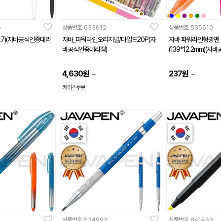
6
상품번호
633612
상품번호
535610
.7)(자바공식인증대리
자바_파워라인오리지널/마일드20P(자
자바 파워라인형광펜
바공식인증대리점)
(139*12.2mm)(
4,630
원
237
원
~
~
케이스무료
상품번호
534992
상품번호
841453