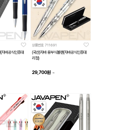
상품번호
711691
펜(자바공식인증대
(국산)자바 용부식볼펜(자바공식인증대
리점)
29,700
원
~