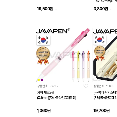
(14x147mm/0
리점)
19,500
원
3,800
원
~
~
상품번호
567178
상품번호
711633
자바 체크3볼
(국산)자바 인스
(0.5mm)(자바공식인증대리점)
(자바공식인증대리
1,060
원
19,700
원
~
~