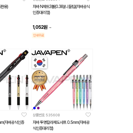
특판용)
자바 N제트3볼(0.38)(니들팁)(자바공식
인증대리점)
1,052
원
~
인쇄무료
상품번호
535608
7mm(자바공식인증
자바 투명칼라제도샤프 0.5mm(자바공
식인증대리점)