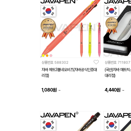
상품번호
588302
상품번호
711807
자바 제트3볼네오비즈(자바공식인증대
(국산)자바 매트
리점)
대리점)
1,080
원
4,440
원
~
~