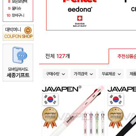
8
보온보냉백
9
물티슈
10
장바구니
대박머니
₩
COUPON
SHOP
전체
127
개
추천상품
모바일에서도
구매수량
가격검색
무료제공
제
세종기프트