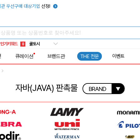
관 우선구매 대상기업
선정!
키캡
5
우산
6
텀블러
7
쿨토시
8
인기키워드
넥쿨러
9
타포린가방
10
전
큐레이션
브랜드관
이벤트
THE 전문
선풍기
1
자바(JAVA) 판촉물
BRAND
▼