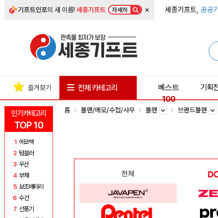
×
세종기프트,
공공기
기프트인포
의 새 이름!
세종기프트
자세히
베스트
기획
전체 카테고리
즐겨찾기
100
홈
볼펜/메모/수첩/사무
볼펜
브랜드볼펜
인기카테고리
TOP 10
1
에코백
2
텀블러
3
우산
전체
4
부채
5
보조배터리
6
수건
7
선풍기