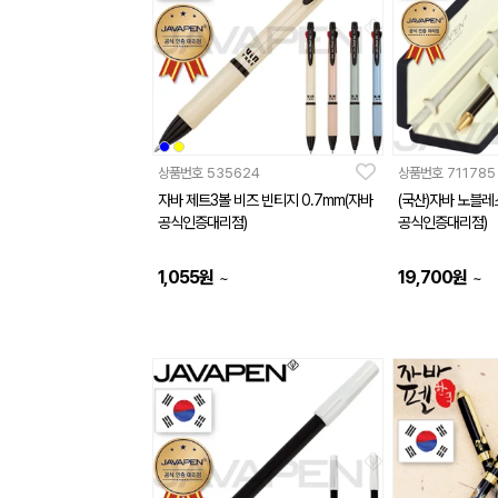
상품번호
535624
상품번호
711785
자바 제트3볼 비즈 빈티지 0.7mm(자바
(국산)자바 노블
공식인증대리점)
공식인증대리점)
1,055
원
19,700
원
~
~