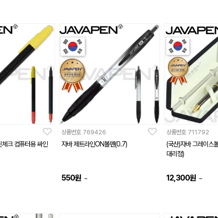
상품번호
769426
상품번호
711792
윈체크 컴퓨터용 싸인
자바 제트라인ON볼펜(0.7)
(국산)자바 그레이스
대리점)
550
원
12,300
원
~
~