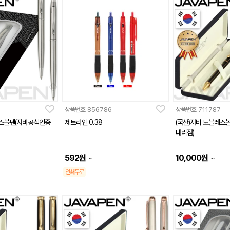
상품번호
856786
상품번호
711787
릭스볼펜(자바공식인증
제트라인 0.38
(국산)자바 노블레스
대리점)
592
원
10,000
원
~
~
인쇄무료