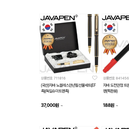
상품번호
711816
상품번호
841456
(국산)자바 노블레스만년필선물세트(EF
자바 도전만점 트
촉)(독일슈미트펜촉)
펜(특판용)
37,000
원
188
원
~
~