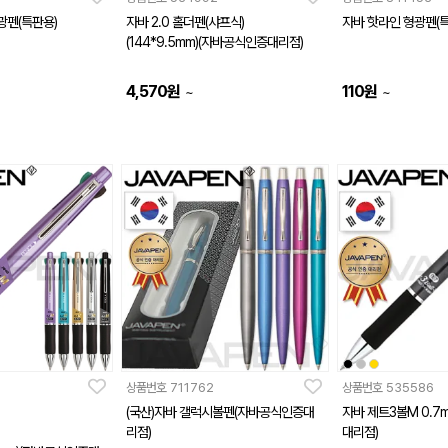
광펜(특판용)
자바 2.0 홀더펜(샤프식)
자바 핫라인 형광펜(
(144*9.5mm)(자바공식인증대리점)
4,570
원
110
원
~
~
상품번호
711762
상품번호
535586
(국산)자바 갤럭시볼펜(자바공식인증대
자바 제트3볼M 0.
리점)
대리점)