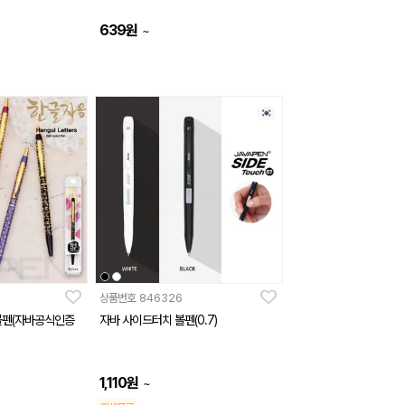
639
원
~
상품번호
846326
볼펜(자바공식인증
자바 사이드터치 볼펜(0.7)
1,110
원
~