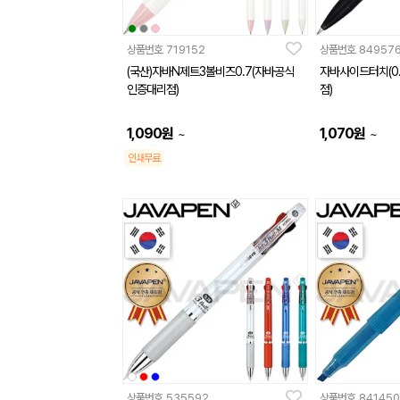
상품번호
719152
상품번호
84957
(국산)자바N제트3볼비즈0.7(자바공식
자바사이드터치(0
인증대리점)
점)
1,090
원
1,070
원
~
~
인쇄무료
상품번호
535592
상품번호
841450