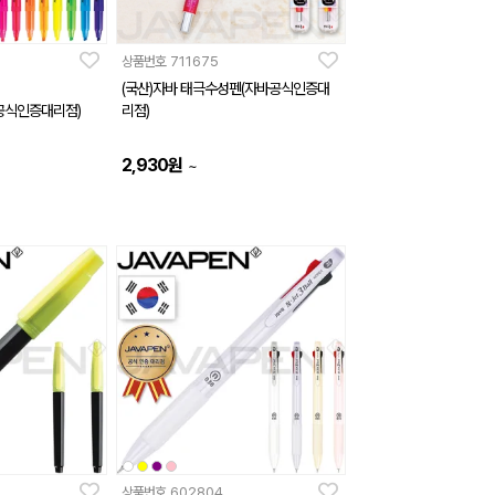
상품번호
711675
(국산)자바 태극수성펜(자바공식인증대
자바공식인증대리점)
리점)
2,930
원
~
상품번호
602804