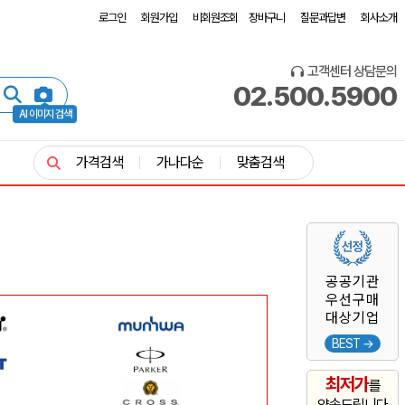
로그인
회원가입
비회원조회
장바구니
질문과답변
회사소개
고객센터 상담문의
02.500.5900
AI 이미지 검색
가격검색
가나다순
맞춤검색
공공기관
우선구매
대상기업
BEST →
최저가
를
약속드립니다