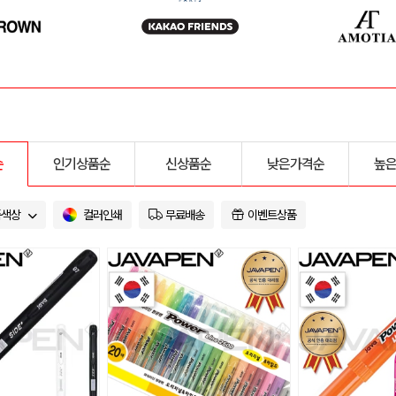
순
인기상품순
신상품순
낮은가격순
높
품색상
컬러인쇄
무료배송
이벤트상품