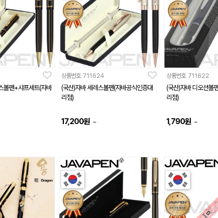
상품번호
711624
상품번호
711622
레스볼펜+샤프세트(자바
(국산)자바 세레스볼펜(자바공식인증대
(국산)자바 디오션볼
리점)
리점)
17,200
원
1,790
원
~
~