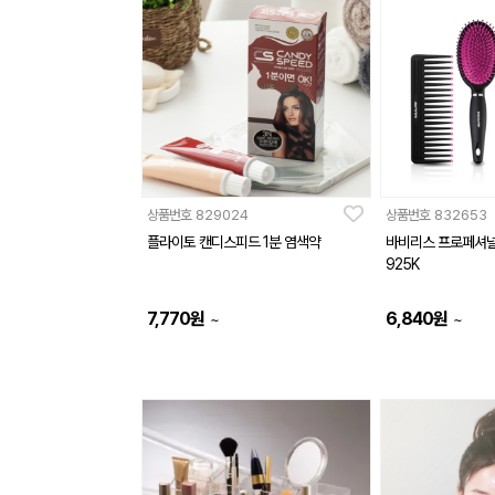
상품번호
829024
상품번호
832653
플라이토 캔디스피드 1분 염색약
바비리스 프로페셔널 
925K
7,770
원
6,840
원
~
~