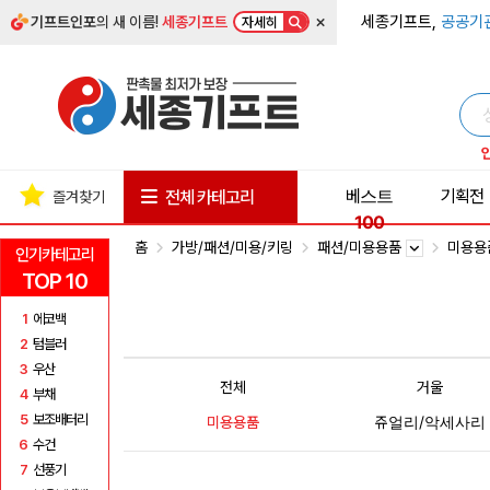
×
세종기프트,
공공기
기프트인포
의 새 이름!
세종기프트
자세히
베스트
기획전
전체 카테고리
즐겨찾기
100
홈
가방/패션/미용/키링
패션/미용용품
미용용
인기카테고리
TOP 10
1
에코백
2
텀블러
3
우산
전체
거울
4
부채
5
보조배터리
미용용품
쥬얼리/악세사리
6
수건
7
선풍기