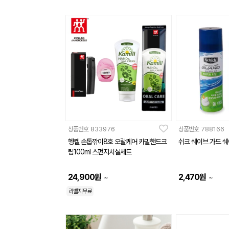
상품번호
833976
상품번호
788166
헹켈 손톱깎이8호 오랄케어 카밀핸드크
쉬크 쉐이브 가드 쉐
림100ml 스펀지치실세트
24,900
원
2,470
원
~
~
라벨지무료