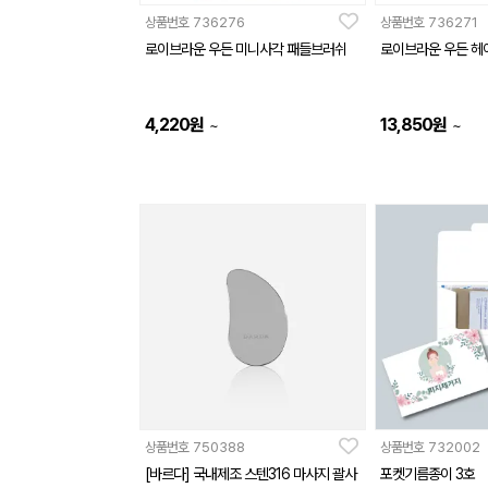
상품번호
736276
상품번호
736271
로이브라운 우든 미니사각 패들브러쉬
로이브라운 우든 헤
4,220
원
13,850
원
~
~
상품번호
750388
상품번호
732002
[바르다] 국내제조 스텐316 마사지 괄사
포켓기름종이 3호