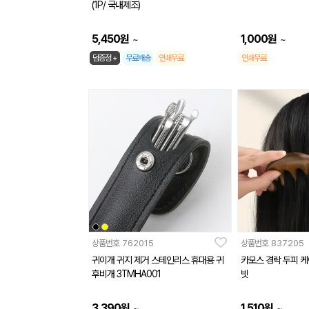
(1P/ 국내제조)
5,450
원
1,000
원
~
~
덤증정 +
무료배송
인쇄무료
인쇄무료
상품번호
762015
상품번호
837205
귀이개 귀지 제거 스테인리스 휴대용 귀
카모스 경락 두피 케
후비개 3TMHA001
빗
3,390
원
1,510
원
~
~