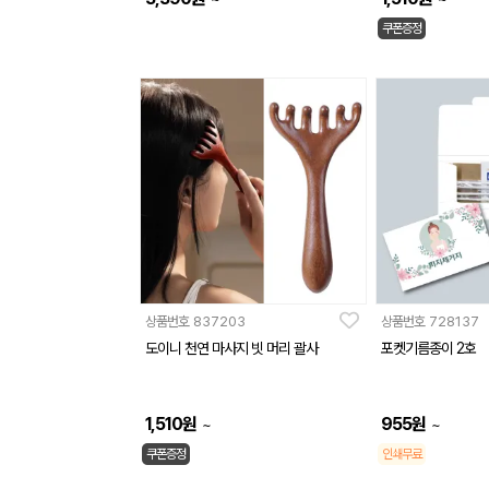
쿠폰증정
상품번호
837203
상품번호
728137
도이니 천연 마사지 빗 머리 괄사
포켓기름종이 2호
1,510
원
955
원
~
~
쿠폰증정
인쇄무료