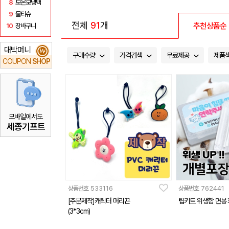
8
보온보냉백
9
물티슈
전체
91
개
추천상품순
10
장바구니
대박머니
₩
구매수량
가격검색
무료제공
제품
COUPON
SHOP
모바일에서도
세종기프트
상품번호
533116
상품번호
762441
[주문제작]캐릭터 머리끈
팁키트 위생함 면봉
(3*3cm)