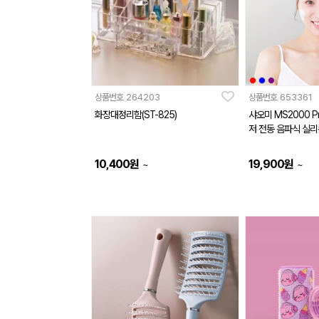
상품번호
264203
상품번호
653361
화장대정리함(ST-825)
샤오미 MS2000 P
저 전동 음파식 실리
10,400
원
19,900
원
~
~