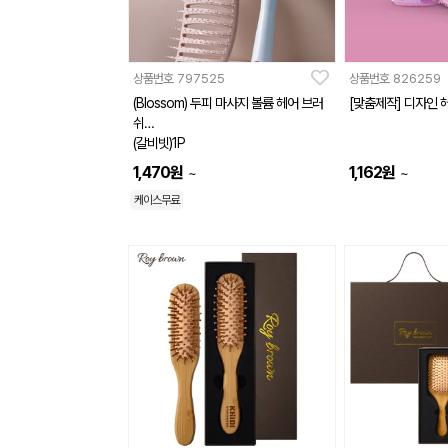
상품번호
797525
상품번호
826259
(Blossom) 두피 마사지 볼륨 헤어 브러
[맞춤제작] 디자인 헤
쉬
(갈비빗)1P
1,470
원
1,162
원
~
~
케이스무료