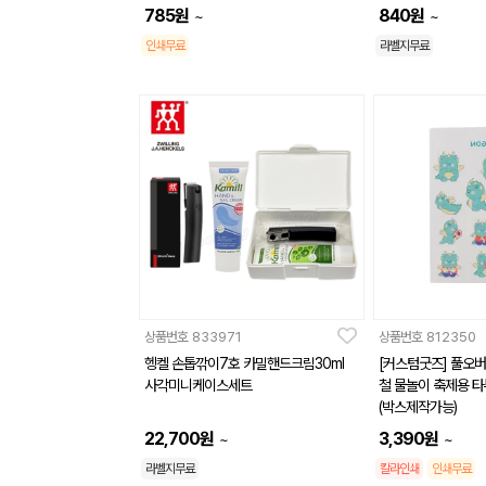
785
원
840
원
~
~
인쇄무료
라벨지무료
상품번호
833971
상품번호
812350
헹켈 손톱깎이7호 카밀핸드크림30ml
[커스텀굿즈] 풀오
사각미니케이스세트
철 물놀이 축제용 타
(박스제작가능)
22,700
원
3,390
원
~
~
라벨지무료
칼라인쇄
인쇄무료