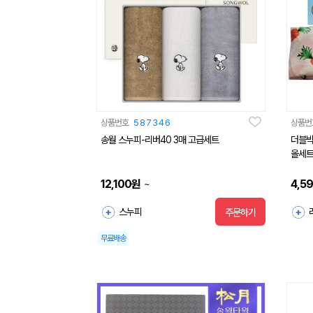
상품번호
587346
상품번
송월 스누피-리버40 3매 고급세트
더블빅
올세트
12,100
원
4,5
~
스누피
주문하기
무료배송