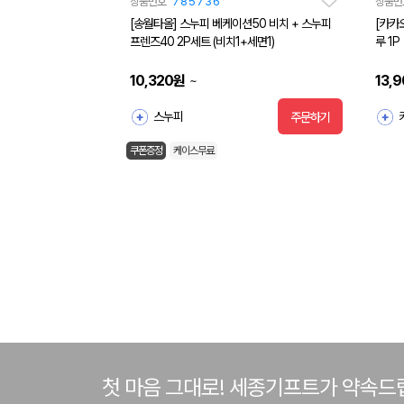
상품번호
785736
상품번
[송월타올] 스누피 베케이션50 비치 + 스누피
[카카
프렌즈40 2P세트 (비치1+세면1)
루 1P
10,320
원
13,
~
스누피
주문하기
쿠폰증정
케이스무료
첫 마음 그대로! 세종기프트가 약속드