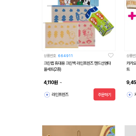
상품번호
664911
상품번
크린랩 휴대용 크린백 라인프렌즈 핸드선염타
카카오
올세트(2종)
트
4,110
원
9,4
~
라인프렌즈
주문하기