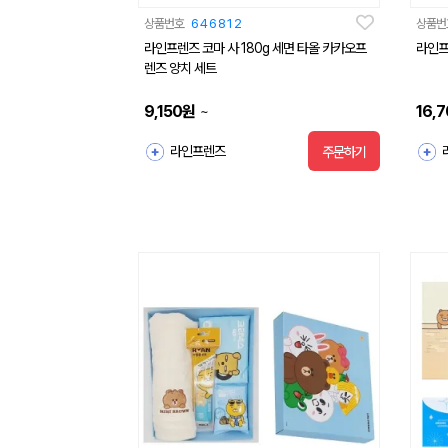
상품번호
646812
상품번
라인프렌즈 코마 사 180g 세면 타올 카카오프
라인프
렌즈 양치 세트
9,150
원
16,
~
라인프렌즈
주문하기