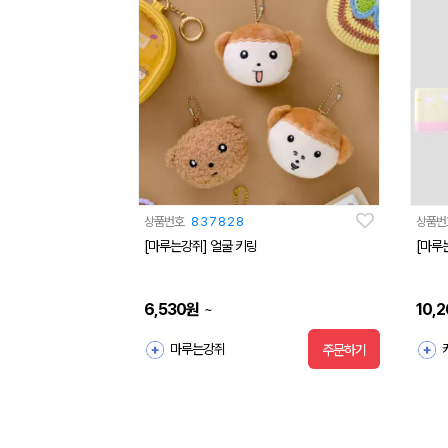
상품번호
837828
상품번
[마루는강쥐] 얼굴 키링
[마루
6,530
원
10,
~
마루는강쥐
주문하기