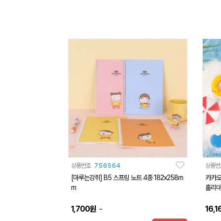
상품번호
756564
상품번
[마루는강쥐] B5 스프링 노트 4종 182x258m
카카오
m
홀리데
1,700
원
16,1
~