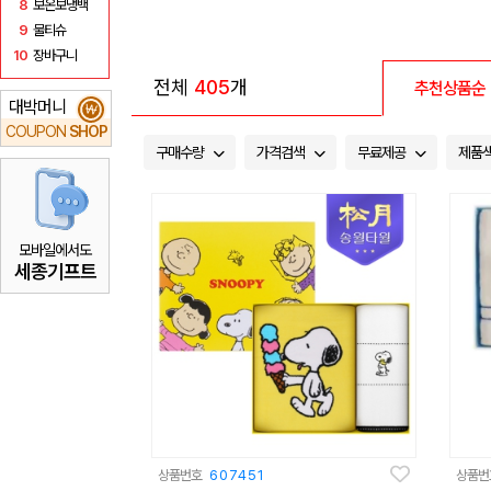
8
보온보냉백
9
물티슈
10
장바구니
전체
405
개
추천상품순
대박머니
₩
COUPON
SHOP
구매수량
가격검색
무료제공
제품
모바일에서도
세종기프트
상품번호
607451
상품번