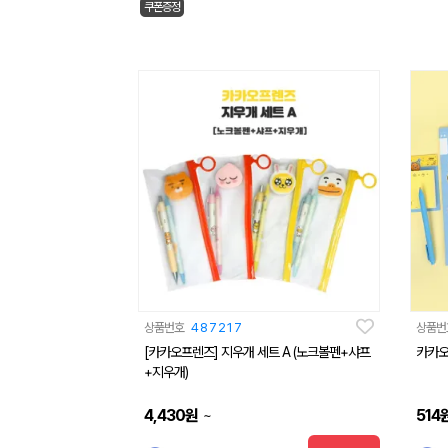
쿠폰증정
상품번호
487217
상품번
[카카오프렌즈] 지우개 세트 A (노크볼펜+샤프
카카오
+지우개)
4,430
원
514
~