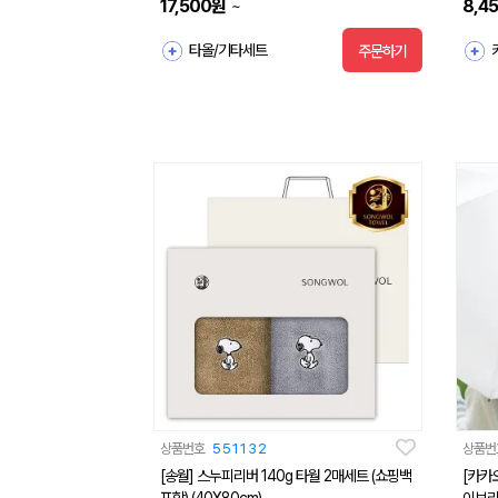
17,500
원
8,4
~
타올/기타세트
주문하기
상품번호
551132
상품번
[송월] 스누피리버 140g 타월 2매세트 (쇼핑백
[카카