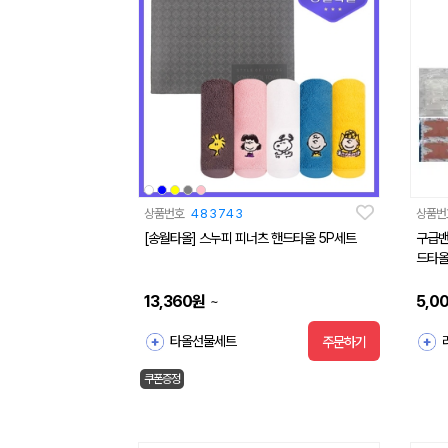
상품번호
483743
상품번
[송월타올] 스누피 피너츠 핸드타올 5P세트
구급밴
드타올
13,360
원
5,0
~
타올선물세트
주문하기
쿠폰증정