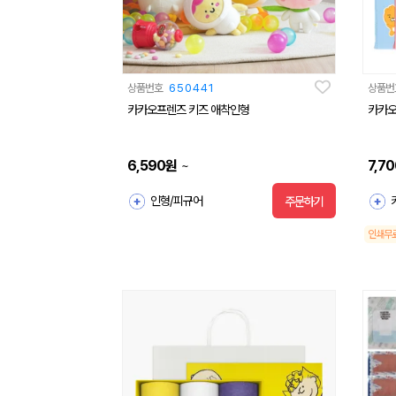
상품번호
650441
상품번
카카오프렌즈 키즈 애착인형
카카오
6,590
원
7,70
~
인형/피규어
주문하기
인쇄무