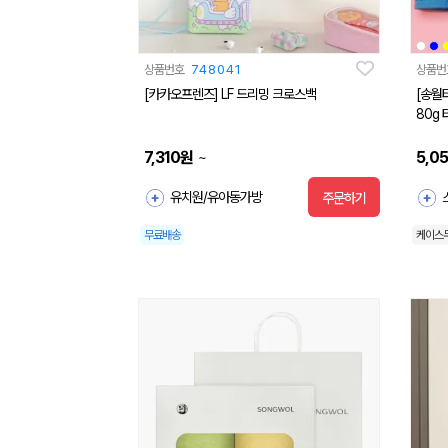
상품번호
748041
상품번
[카카오프렌즈] LF 드리밍 크로스백
[송월
80g 
7,310
원
5,0
~
유치원/유아동가방
주문하기
무료배송
케이스