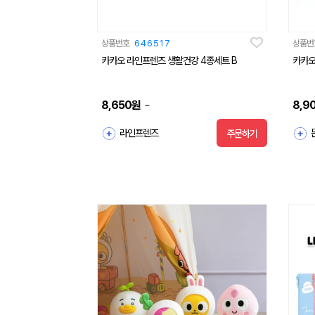
상품번호
646517
상품번
카카오 라인프렌즈 생활건강 4종세트 B
카카오
8,650
원
8,9
~
라인프렌즈
주문하기