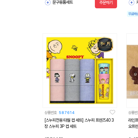
문구용품세트
주문하기
무료배
상품번호
587614
상품번
[스누피전용 타월 컵 세트] 스누피 프렌즈40 3
라인프
장 스누피 3P 컵 세트
오프렌