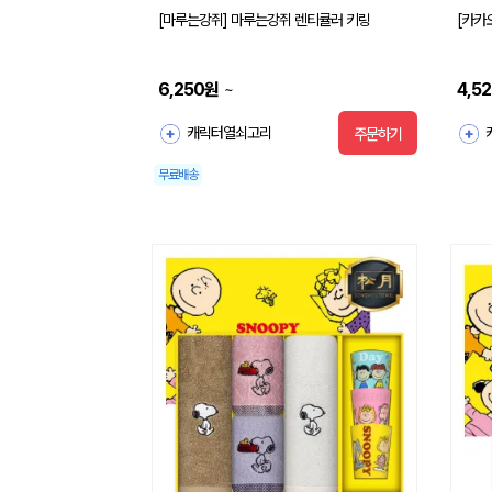
[마루는강쥐] 마루는강쥐 렌티큘러 키링
[카카
6,250
원
4,5
~
캐릭터열쇠고리
주문하기
무료배송