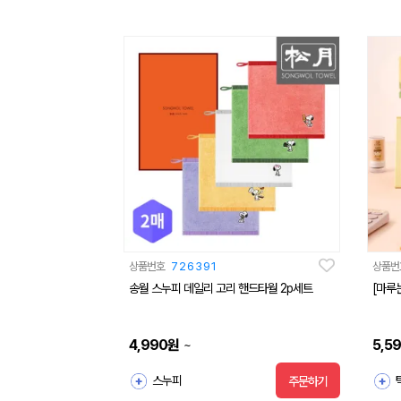
상품번호
726391
상품번
송월 스누피 데일리 고리 핸드타월 2p세트
[마루
4,990
원
5,5
~
스누피
주문하기