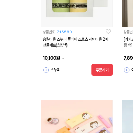
상품번호
715580
상품번
송월타올 스누피 플레이 스포츠 세면타올 2매
[카카
선물세트(쇼핑백)
종 택1
10,100
원
7,8
~
스누피
주문하기