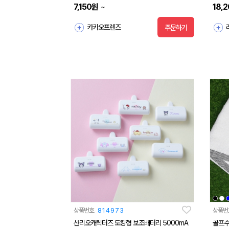
7,150
원
18,
~
카카오프렌즈
주문하기
상품번호
814973
상품번
산리오캐릭터즈 도킹형 보조배터리 5000mA
골프수