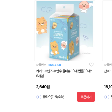
상품번호
860468
상품번
카카오프렌즈 수앤수 물티슈 10매 번들(10매*
산리오
6개입)
2,640
원
18,1
~
물티슈(기성/소량)
주문하기