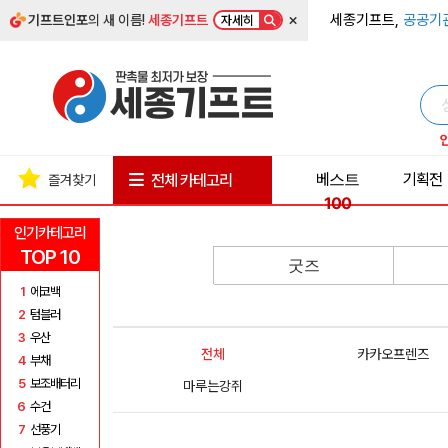
×
세종기프트,
공공기
기프트인포
의 새 이름!
세종기프트
자세히
베스트
기획전
전체 카테고리
즐겨찾기
100
인기카테고리
TOP 10
굿즈
1
에코백
2
텀블러
3
우산
전체
카카오프렌즈
4
부채
5
보조배터리
마루는강쥐
6
수건
7
선풍기