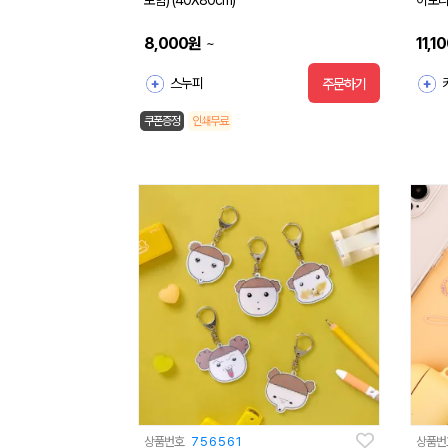
포함) (40X80cm)
이보리 
8,000
원
11,1
~
스누피
주문하기
쿠폰증정
인쇄무료
상품번호
756561
상품번