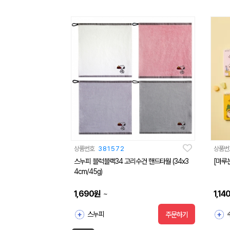
상품번호
381572
상품번
스누피 블럭블랙34 고리수건 핸드타월 (34x3
[마루
4cm/45g)
1,690
원
1,14
~
스누피
주문하기