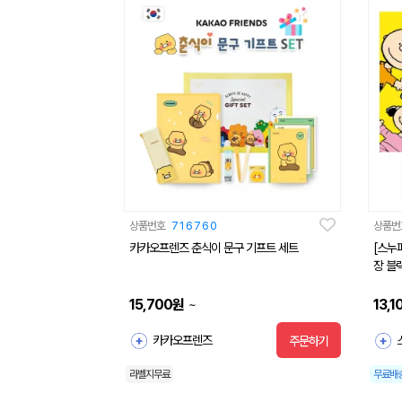
상품번호
716760
상품번
카카오프렌즈 춘식이 문구 기프트 세트
[스누
장 블
15,700
원
13,1
~
카카오프렌즈
주문하기
라벨지무료
무료배