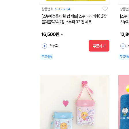
상품번호
587634
상품번
[스누피전용 타월 컵 세트] 스누피 리버40 2장
[스누
블럭블랙34 2장 스누피 3P 컵 세트
스누피
16,500
원
12,
~
스누피
주문하기
무료배송
무료배