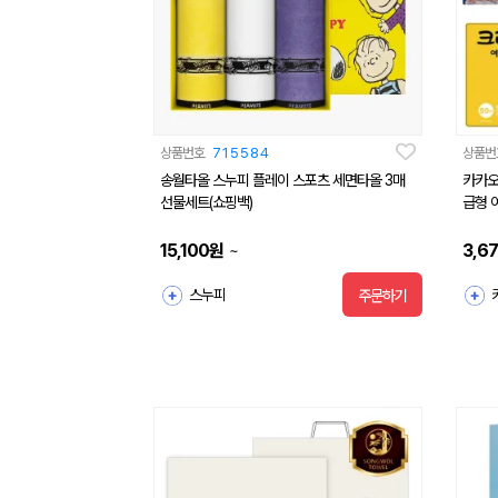
상품번호
715584
상품번
송월타올 스누피 플레이 스포츠 세면타올 3매
카카오
선물세트(쇼핑백)
급형 
15,100
원
3,6
~
스누피
주문하기