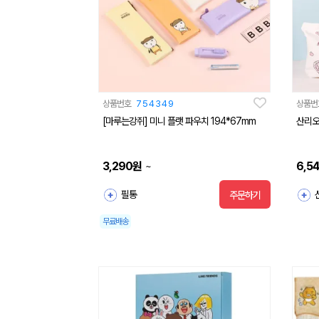
상품번호
754349
상품번
[마루는강쥐] 미니 플랫 파우치 194*67mm
산리오
3,290
원
6,5
~
필통
주문하기
무료배송