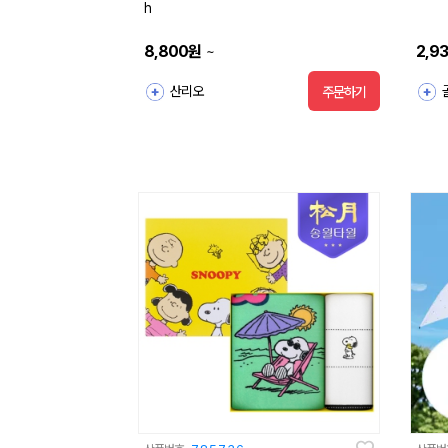
h
8,800
원
2,9
~
산리오
주문하기