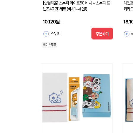
[송월타올] 스누피 라이프50 비치 + 스누피 프
라인프
렌즈40 2P세트 (비치1+세면1)
카카오
10,120
원
18,1
~
스누피
주문하기
케이스무료