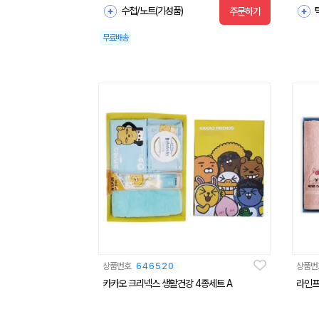
수첩/노트(기성품)
주문하기
무료배송
상품번호
646520
상품번
카카오 크리넥스 생활건강 4종세트 A
라인프