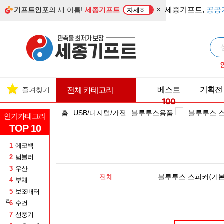
×
세종기프트,
공공
기프트인포
의 새 이름!
세종기프트
자세히
베스트
기획전
즐겨찾기
전체 카테고리
100
홈
USB/디지털/가전
블루투스용품
블루투스 
인기카테고리
TOP 10
1
에코백
2
텀블러
3
우산
전체
블루투스 스피커(기본
4
부채
5
보조배터
리
6
수건
7
선풍기