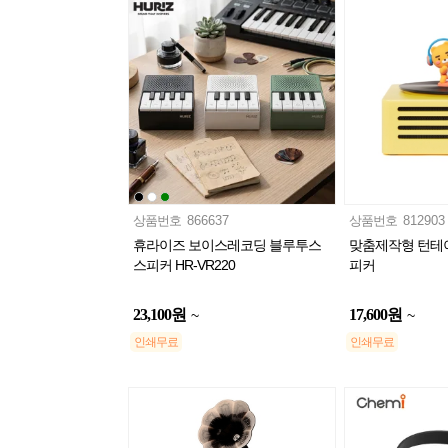
상품번호
866637
상품번호
812903
휴라이즈 보이스레코딩 블루투스
맞춤제작형 턴테
스피커 HR-VR220
피커
23,100
원
17,600
원
~
~
인쇄무료
인쇄무료