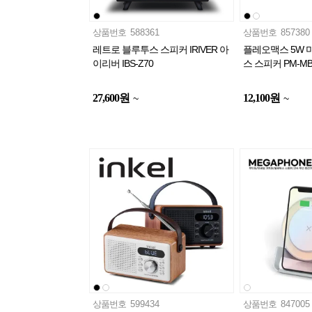
상품번호
588361
상품번호
857380
레트로 블루투스 스피커 IRIVER 아
플레오맥스 5W 
이리버 IBS-Z70
스 스피커 PM-MB
27,600
원
12,100
원
~
~
상품번호
599434
상품번호
847005