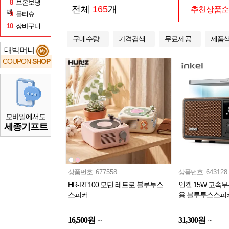
8
보온보냉
전체
165
개
추천상품순
백
9
물티슈
10
장바구니
구매수량
가격검색
무료제공
제품
대박머니
₩
COUPON
SHOP
모바일에서도
세종기프트
상품번호
677558
상품번호
643128
HR-RT100 모던 레트로 블루투스
인켈 15W 고속
스피커
용 블루투스스피커
16,500
원
31,300
원
~
~