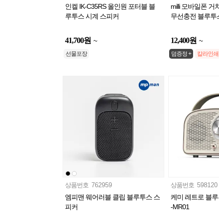
인켈 IK-C35RS 올인원 포터블 블
milli 모바일폰 
루투스 시계 스피커
무선충전 블루투
41,700
원
12,400
원
~
~
선물포장
덤증정 +
칼라인쇄
상품번호
762959
상품번호
598120
엠피맨 웨어러블 클립 블루투스 스
케미 레트로 블루투
피커
-MR01