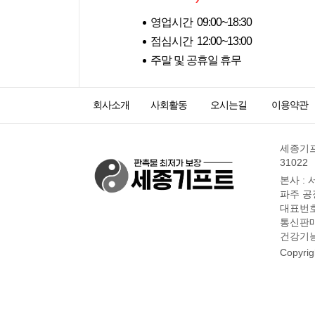
영업시간 09:00~18:30
점심시간 12:00~13:00
주말 및 공휴일 휴무
회사소개
사회활동
오시는길
이용약관
세종기프트
31022
본사 : 
파주 공장
대표번호 :
통신판매신
건강기능식
Copyri