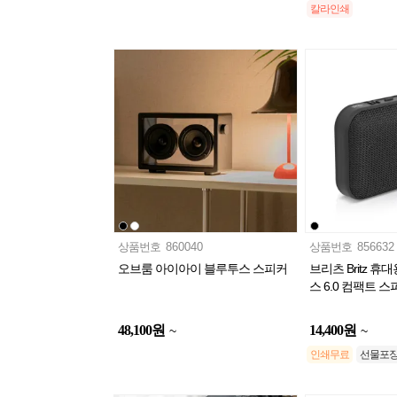
칼라인쇄
상품번호
860040
상품번호
856632
오브룸 아이아이 블루투스 스피커
브리츠 Britz 
스 6.0 컴팩트 스
48,100
원
14,400
원
~
~
인쇄무료
선물포