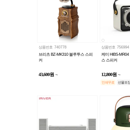
상품번호
740778
상품번호
756994
브리츠 BZ-MK310 블루투스 스피
케미 HIBS-MR0
커
스 스피커
43,600
원
12,800
원
~
~
인쇄무료
선물포