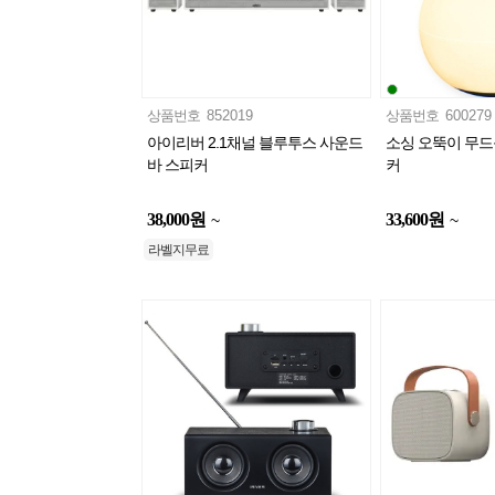
상품번호
852019
상품번호
600279
아이리버 2.1채널 블루투스 사운드
소싱 오뚝이 무드
바 스피커
커
38,000
원
33,600
원
~
~
라벨지무료