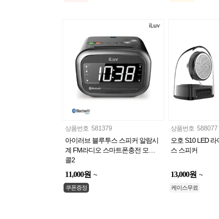
상품번호
581379
상품번호
588077
아이러브 블루투스 스피커 알람시
오호 S10 LED
계 FM라디오 스마트폰충전 모닝
스 스피커
콜2
11,000
원
13,000
원
~
~
쿠폰증정
케이스무료