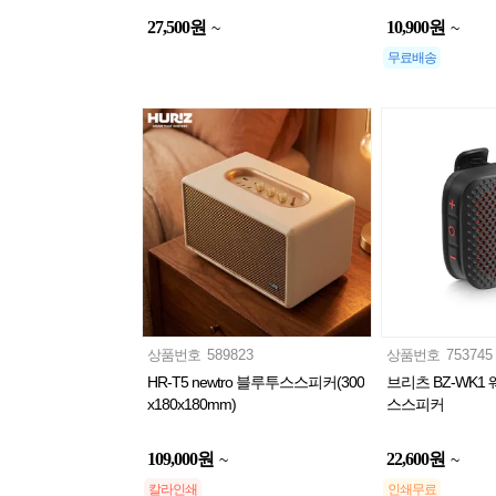
27,500
원
10,900
원
~
~
무료배송
상품번호
589823
상품번호
753745
HR-T5 newtro 블루투스스피커(300
브리츠 BZ-WK1
x180x180mm)
스스피커
109,000
원
22,600
원
~
~
칼라인쇄
인쇄무료