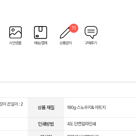
11
시안샘플
배송/결제
상품문의
구매후기
손잡이 끈길이 : 2
상품 재질
180g 스노우지& 아트지
인쇄방법
​4도 단면칼라인쇄