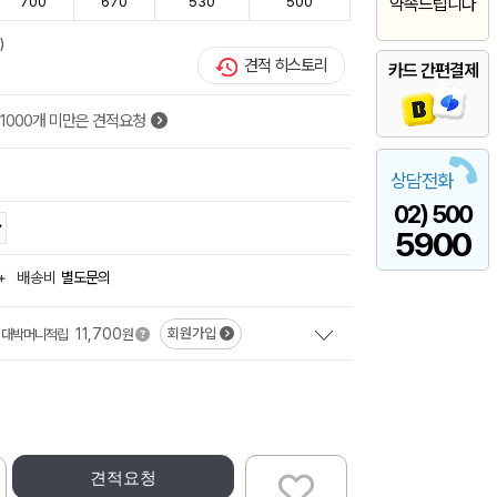
700
670
530
500
약속드립니다
)
견적 히스토리
카드 간편결제
1000개 미만은 견적요청
상담전화
02) 500
5900
+
배송비
별도문의
11,700
회원가입
대박머니적립
원
견적요청