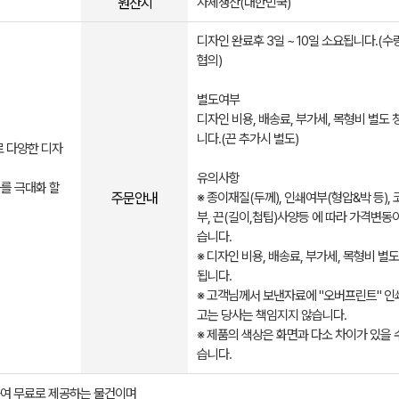
원산지
자체생산(대한민국)
디자인 완료후 3일 ~ 10일 소요됩니다.(수
협의)​
별도여부
디자인 비용, 배송료, 부가세, 목형비 별도
니다.(끈 추가시 별도)
로 다양한 디자
유의사항
를 극대화 할
주문안내
※ 종이재질(두께), 인쇄여부(형압&박 등),
부, 끈(길이,첩팁)사양등 에 따라 가격변동
습니다.
※ 디자인 비용, 배송료, 부가세, 목형비 별
됩니다.
※ 고객님께서 보낸자료에 "오버프린트" 인
고는 당사는 책임지지 않습니다.
※ 제품의 색상은 화면과 다소 차이가 있을 
습니다.​
여 무료로 제공하는 물건이며