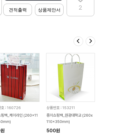
2
견적출력
상품제안서
호 : 160726
상품번호 : 153211
핑백_케이라인 (260x11
종이쇼핑백_원광대학교 (260x
50mm)
110x350mm)
0원
500원