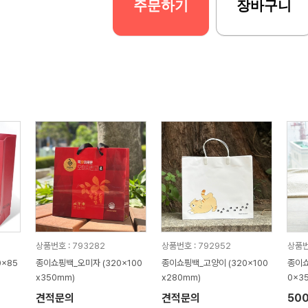
주문하기
장바구니
상품번호 : 793282
상품번호 : 792952
상품번
0x85
종이쇼핑백_오미자 (320x100
종이쇼핑백_고양이 (320x100
종이쇼
x350mm)
x280mm)
0x3
견적문의
견적문의
50