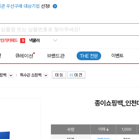
키캡
5
관 우선구매 대상기업
선정!
우산
6
텀블러
7
쿨토시
8
인기키워드
넥쿨러
9
타포린가방
10
전
큐레이션
브랜드관
이벤트
THE 전문
선풍기
1
쇼핑백
특수끈 쇼핑백
종이쇼핑백_인천
수량
이하
1,000