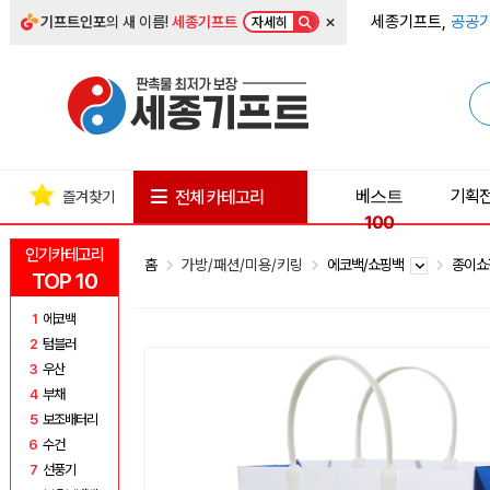
×
세종기프트,
공공기
기프트인포
의 새 이름!
세종기프트
자세히
베스트
기획
전체 카테고리
즐겨찾기
100
인기카테고리
홈
가방/패션/미용/키링
에코백/쇼핑백
종이
TOP 10
1
에코백
2
텀블러
3
우산
4
부채
5
보조배터리
6
수건
7
선풍기