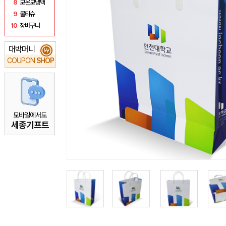
8
보온보냉백
9
물티슈
10
장바구니
대박머니
₩
COUPON
SHOP
모바일에서도
세종기프트