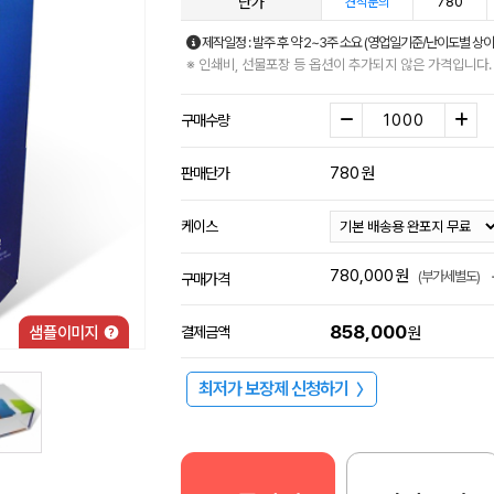
단가
780
견적문의
제작일정 : 발주 후 약 2~3주 소요 (영업일기준/난이도별 상이
※ 인쇄비, 선물포장 등 옵션이 추가되지 않은 가격입니다.
구매수량
780
원
판매단가
케이스
780,000
원
(부가세별도)
구매가격
858,000
결제금액
원
최저가 보장제 신청하기
〉