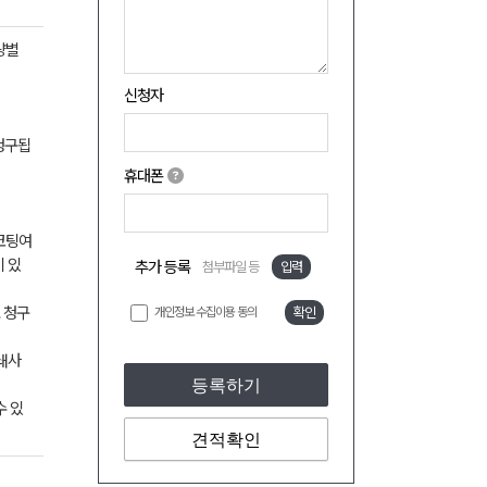
량별
신청자
 청구됩
휴대폰
 코팅여
이 있
추가 등록
첨부파일 등
입력
도 청구
개인정보 수집이용 동의
확인
쇄사
등록하기
수 있
견적확인