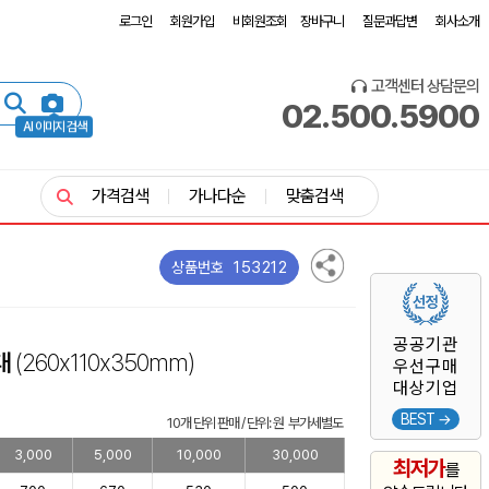
로그인
회원가입
비회원조회
장바구니
질문과답변
회사소개
고객센터 상담문의
02.500.5900
AI 이미지 검색
가격검색
가나다순
맞춤검색
153212
상품번호
공공기관
대
(260x110x350mm)
우선구매
대상기업
BEST →
10개 단위 판매 / 단위: 원 부가세별도
3,000
5,000
10,000
30,000
최저가
를