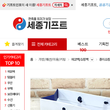
×
세종기프트,
공공기
기프트인포
의 새 이름!
세종기프트
자세히
베스트
기획전
전체 카테고리
즐겨찾기
100
인기카테고리
홈
가방/패션/미용/키링
에코백/쇼핑백
종이쇼
TOP 10
1
에코백
2
텀블러
3
우산
4
부채
5
보조배터리
6
수건
7
선풍기