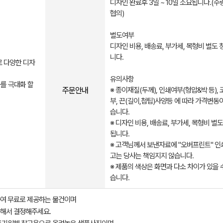
디자인 완료후 3일 ~ 10일 소요됩니다.(수
협의)​
별도여부
디자인 비용, 배송료, 부가세, 목형비 별도
니다.
로 다양한 디자
유의사항
를 극대화 할
주문안내
※ 종이재질(두께), 인쇄여부(형압&박 등),
부, 끈(길이,첩팁)사양등 에 따라 가격변동
습니다.
※ 디자인 비용, 배송료, 부가세, 목형비 별
됩니다.
※ 고객님께서 보낸자료에 "오버프린트" 인
고는 당사는 책임지지 않습니다.
※ 제품의 색상은 화면과 다소 차이가 있을 
습니다.​​
여 무료로 제공하는 물건이며
해서 결정해주세요.