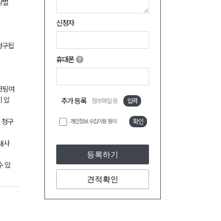
량별
신청자
 청구됩
휴대폰
 코팅여
이 있
추가 등록
첨부파일 등
입력
도 청구
개인정보 수집이용 동의
확인
쇄사
등록하기
수 있
견적확인