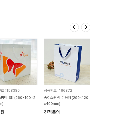
호 : 158380
상품번호 : 166872
핑백_SK (260x100x2
종이쇼핑백_디옴셈 (290x120
m)
x400mm)
0원
견적문의