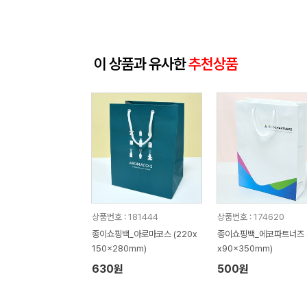
이 상품과 유사한
추천상품
상품번호 : 181444
상품번호 : 174620
종이쇼핑백_아로마코스 (220x
종이쇼핑백_에코파트너즈 (
150x280mm)
x90x350mm)
630원
500원