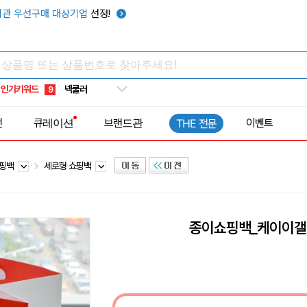
키캡
5
관 우선구매 대상기업
선정!
우산
6
텀블러
7
쿨토시
8
인기키워드
넥쿨러
9
타포린가방
10
전
큐레이션
브랜드관
이벤트
THE 전문
선풍기
1
쇼핑백
세로형 쇼핑백
종이쇼핑백_케이이