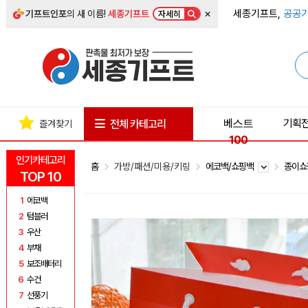
×
세종기프트,
공공기
기프트인포
의 새 이름!
세종기프트
자세히
베스트
기획
전체 카테고리
즐겨찾기
100
인기카테고리
홈
가방/패션/미용/키링
에코백/쇼핑백
종이
TOP 10
1
에코백
2
텀블러
3
우산
4
부채
5
보조배터리
6
수건
7
선풍기