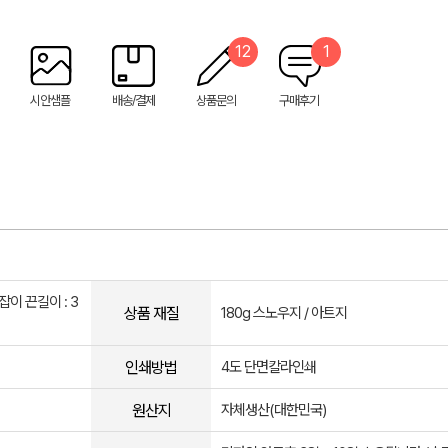
12
1
시안샘플
배송/결제
상품문의
구매후기
손잡이 끈길이 : 3
상품 재질
180g 스노우지 / 아트지
인쇄방법
​4도 단면칼라인쇄
원산지
자체생산(대한민국)