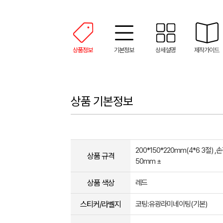
상품정보
기본정보
상세설명
제작가이드
상품 기본정보
200*150*220mm(4*6 3절) ,
상품 규격
50mm ±
상품 색상
레드
스티커/라벨지
코팅:유광라미네이팅(기본)