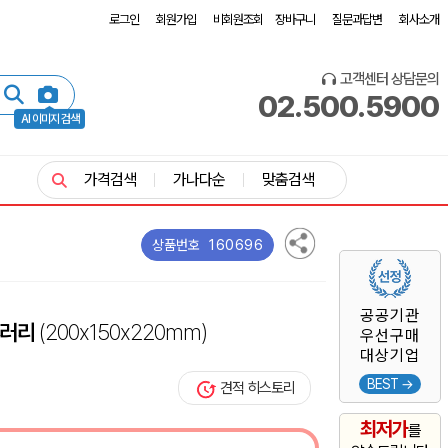
로그인
회원가입
비회원조회
장바구니
질문과답변
회사소개
고객센터 상담문의
02.500.5900
AI 이미지 검색
가격검색
가나다순
맞춤검색
160696
상품번호
공공기관
갤러리
(200x150x220mm)
우선구매
대상기업
BEST →
견적 히스토리
최저가
를