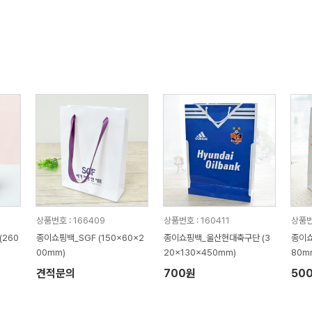
상품번호 : 166409
상품번호 : 160411
상품번
260
종이쇼핑백_SGF (150x60x2
종이쇼핑백_울산현대축구단 (3
종이쇼
00mm)
20x130x450mm)
80m
견적문의
700원
50