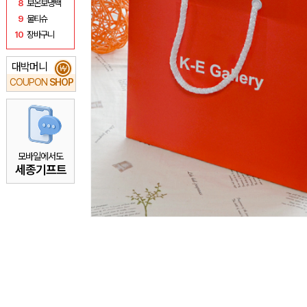
8
보온보냉백
9
물티슈
10
장바구니
대박머니
₩
COUPON
SHOP
모바일에서도
세종기프트