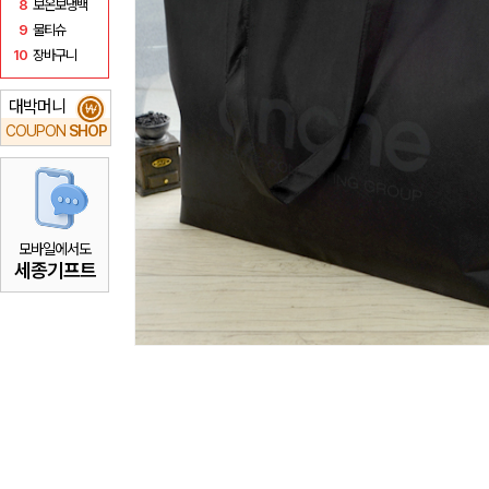
8
보온보냉백
9
물티슈
10
장바구니
대박머니
₩
COUPON
SHOP
모바일에서도
세종기프트