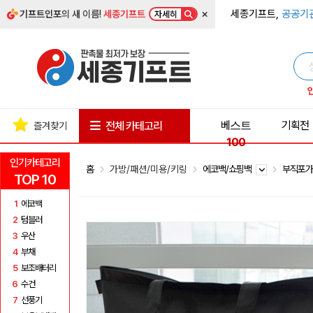
×
세종기프트,
공공기
기프트인포
의 새 이름!
세종기프트
자세히
베스트
기획전
전체 카테고리
즐겨찾기
100
인기카테고리
홈
가방/패션/미용/키링
에코백/쇼핑백
부직포
TOP 10
1
에코백
2
텀블러
3
우산
4
부채
5
보조배터리
6
수건
7
선풍기