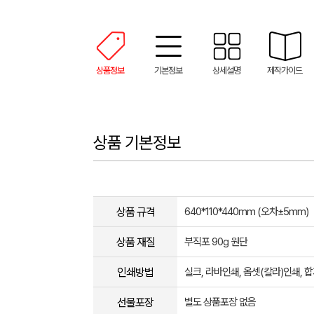
상품정보
기본정보
상세설명
제작가이드
상품 기본정보
상품 규격
640*110*440mm (오차±5mm)
상품 재질
부직포 90g 원단
인쇄방법
실크, 라바인쇄, 옵셋(칼라)인쇄,
선물포장
별도 상품포장 없음