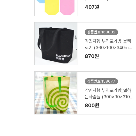
407원
상품번호 168832
각민자형 부직포가방_블랙
로키 (360x100x340m
m)
870원
상품번호 158077
각민자형 부직포가방_일하
는사람들 (300x90x310
mm)
800원