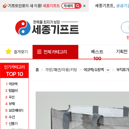
×
세종기프트,
공공기
기프트인포
의 새 이름!
세종기프트
자세히
베스트
기획전
전체 카테고리
즐겨찾기
100
인기카테고리
홈
가방/패션/미용/키링
에코백/쇼핑백
부직포
TOP 10
1
에코백
2
텀블러
3
우산
4
부채
5
보조배터리
6
수건
7
선풍기