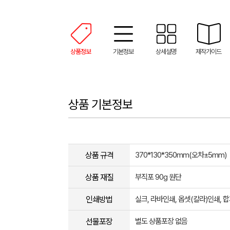
상품정보
기본정보
상세설명
제작가이드
상품 기본정보
상품 규격
370*130*350mm(오차±5mm)
상품 재질
부직포 90g 원단
인쇄방법
실크, 라바인쇄, 옵셋(칼라)인쇄,
선물포장
별도 상품포장 없음