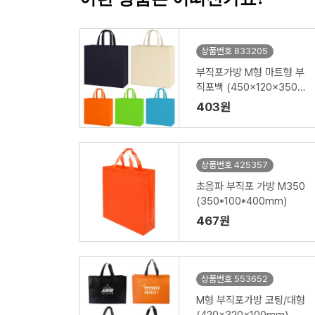
상품번호 833205
부직포가방 M형 마트형 부
직포백 (450x120x350m
m)
403원
상품번호 425357
초음파 부직포 가방 M350
(350*100*400mm)
467원
상품번호 553652
M형 부직포가방 코팅/대형