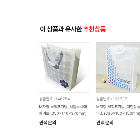
이 상품과 유사한
추천상품
상품번호 : 146754
상품번호 : 167737
M자형 부직포가방_리틀소시에
M자형 부직포가방_대한상
화이트 (350x140x370mm)
의소 (330x100x450mm
견적문의
견적문의