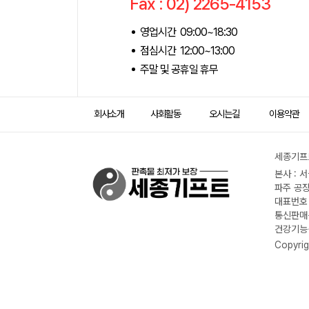
Fax : 02) 2265-4153
영업시간 09:00~18:30
점심시간 12:00~13:00
주말 및 공휴일 휴무
회사소개
사회활동
오시는길
이용약관
세종기프트
본사 : 
파주 공장
대표번호 :
통신판매신
건강기능식
Copyrig