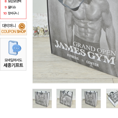
8
보온보냉백
9
물티슈
10
장바구니
대박머니
₩
COUPON
SHOP
모바일에서도
세종기프트