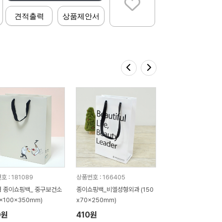
견적출력
상품제안서
 : 181089
상품번호 : 166405
 종이쇼핑백_ 중구보건소
종이쇼핑백_비엘성형외과 (150
0x100x350mm)
x70x250mm)
0원
410원