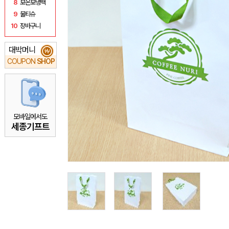
8
보온보냉백
9
물티슈
10
장바구니
대박머니
₩
COUPON
SHOP
모바일에서도
세종기프트