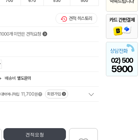
700
670
530
500
약속드립니다
견적 히스토리
카드 간편결제
1000개 미만은 견적요청
상담전화
02) 500
5900
+
배송비
별도문의
11,700
회원가입
대박머니적립
원
견적요청