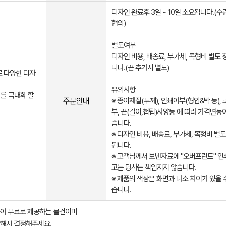
디자인 완료후 3일 ~ 10일 소요됩니다.(수
협의)​
별도여부
디자인 비용, 배송료, 부가세, 목형비 별도
니다.(끈 추가시 별도)
로 다양한 디자
유의사항
를 극대화 할
주문안내
※ 종이재질(두께), 인쇄여부(형압&박 등),
부, 끈(길이,첩팁)사양등 에 따라 가격변동
습니다.
※ 디자인 비용, 배송료, 부가세, 목형비 별
됩니다.
※ 고객님께서 보낸자료에 "오버프린트" 인
고는 당사는 책임지지 않습니다.
※ 제품의 색상은 화면과 다소 차이가 있을 
습니다.​​​​​ ​
여 무료로 제공하는 물건이며
해서 결정해주세요.