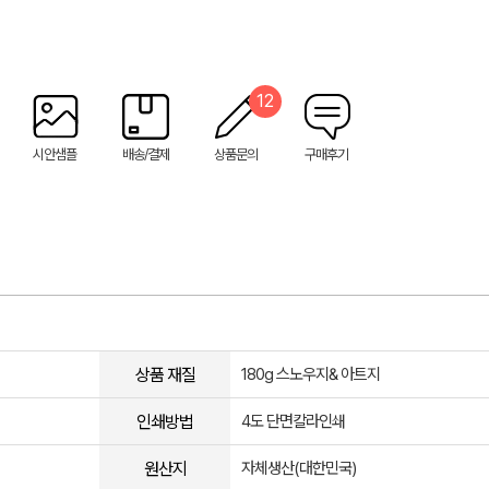
12
시안샘플
배송/결제
상품문의
구매후기
상품 재질
180g 스노우지& 아트지
인쇄방법
​4도 단면칼라인쇄
원산지
자체생산(대한민국)