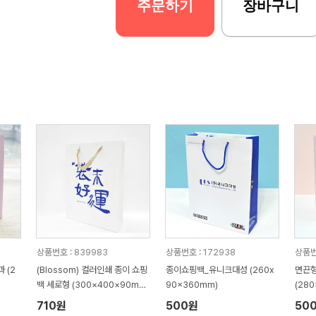
주문하기
장바구니
상품번호 : 839983
상품번호 : 172938
상품번호
 (2
(Blossom) 컬러인쇄 종이 쇼핑
종이쇼핑백_유니크대성 (260x
면끈형
백 세로형 (300×400×90mm)
90x360mm)
(28
1P
710원
500원
50