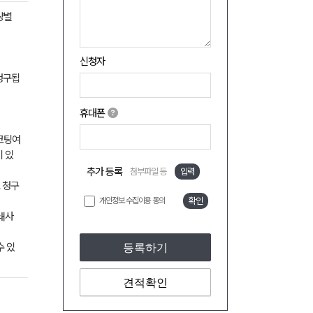
량별
신청자
 청구됩
휴대폰
 코팅여
이 있
추가 등록
첨부파일 등
입력
도 청구
개인정보 수집이용 동의
확인
쇄사
수 있
등록하기
견적확인