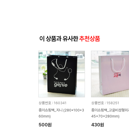
이 상품과 유사한
추천상품
상품번호 : 160341
상품번호 : 158251
종이쇼핑백_지니 (280*100*3
종이쇼핑백_고운비성형외과
60mm)
45x70x280mm)
500원
430원