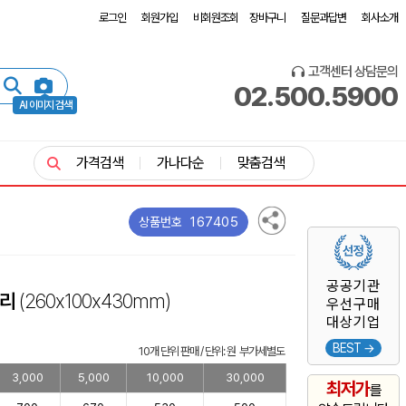
로그인
회원가입
비회원조회
장바구니
질문과답변
회사소개
고객센터 상담문의
02.500.5900
AI 이미지 검색
가격검색
가나다순
맞춤검색
167405
상품번호
공공기관
누리
(260x100x430mm)
우선구매
대상기업
BEST →
10개 단위 판매 / 단위: 원 부가세별도
3,000
5,000
10,000
30,000
최저가
를