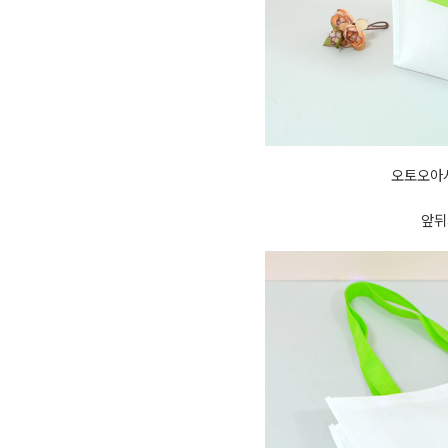
오토오아
앞뒤