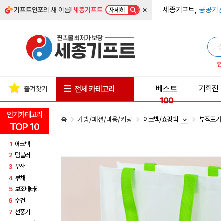
×
세종기프트,
공공기
기프트인포
의 새 이름!
세종기프트
자세히
베스트
기획전
전체 카테고리
즐겨찾기
100
인기카테고리
홈
가방/패션/미용/키링
에코백/쇼핑백
부직포
TOP 10
1
에코백
2
텀블러
3
우산
4
부채
5
보조배터리
6
수건
7
선풍기