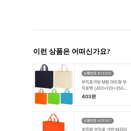
이런 상품은 어떠신가요?
상품번호 833205
부직포가방 M형 마트형 부
직포백 (450x120x350m
m)
403원
상품번호 425357
초음파 부직포 가방 M350