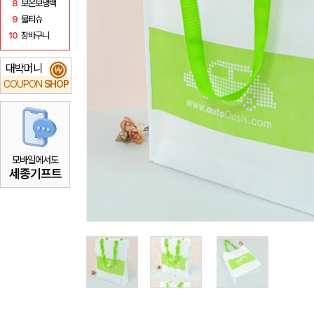
8
보온보냉백
9
물티슈
10
장바구니
대박머니
₩
COUPON
SHOP
모바일에서도
세종기프트