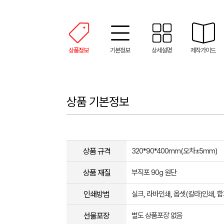
상품정보
기본정보
상세설명
제작가이드
상품 기본정보
상품 규격
320*90*400mm(오차±5mm)
상품 재질
부직포 90g 원단
인쇄방법
실크, 라바인쇄, 옵셋(칼라)인쇄,
선물포장
별도 상품포장 없음