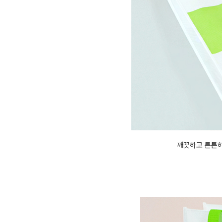
깨끗하고 튼튼하