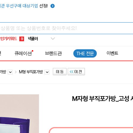
키캡
5
관 우선구매 대상기업
선정!
우산
6
텀블러
7
쿨토시
8
인기키워드
넥쿨러
9
타포린가방
10
전
큐레이션
브랜드관
이벤트
THE 전문
선풍기
1
포가방
M형 부직포가방
M자형 부직포가방_고성