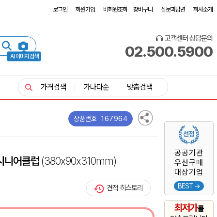
로그인
회원가입
비회원조회
장바구니
질문과답변
회사소개
고객센터 상담문의
02.500.5900
AI 이미지 검색
가격검색
가나다순
맞춤검색
167964
상품번호
공공기관
 시니어클럽
(380x90x310mm)
우선구매
대상기업
BEST →
견적 히스토리
최저가
를