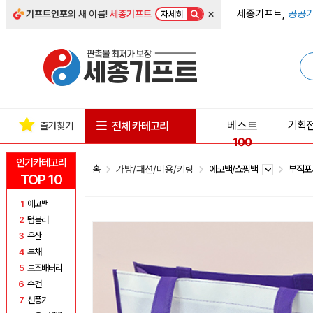
×
세종기프트,
공공기
기프트인포
의 새 이름!
세종기프트
자세히
베스트
기획
전체 카테고리
즐겨찾기
100
인기카테고리
홈
가방/패션/미용/키링
에코백/쇼핑백
부직
TOP 10
1
에코백
2
텀블러
3
우산
4
부채
5
보조배터리
6
수건
7
선풍기