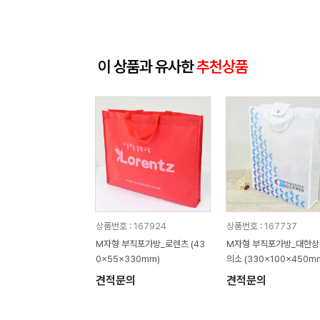
이 상품과 유사한
추천상품
상품번호 : 167924
상품번호 : 167737
M자형 부직포가방_로렌츠 (43
M자형 부직포가방_대한
0x55x330mm)
의소 (330x100x450m
견적문의
견적문의