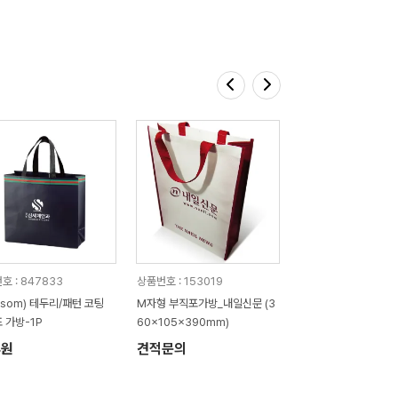
호 : 847833
상품번호 : 153019
ossom) 테두리/패턴 코팅
M자형 부직포가방_내일신문 (3
 가방-1P
60x105x390mm)
4원
견적문의