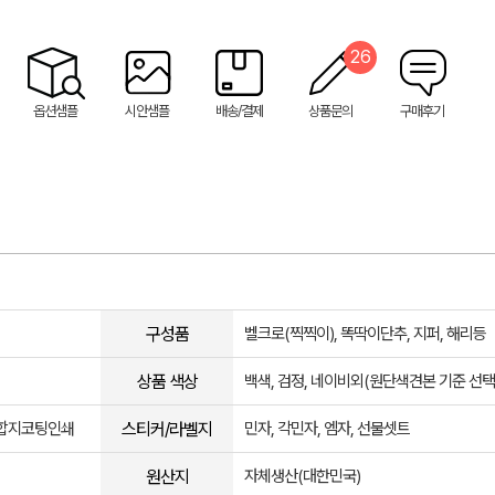
26
옵션샘플
시안샘플
배송/결제
상품문의
구매후기
구성품
벨크로(찍찍이), 똑딱이단추, 지퍼, 해리등
상품 색상
백색, 검정, 네이비외(원단색견본 기준 선택
스티커/라벨지
, 합지코팅인쇄
민자, 각민자, 엠자, 선물셋트
원산지
자체생산(대한민국)