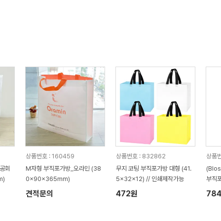
상품번호 : 160459
상품번호 : 832862
상품번
상공회
M자형 부직포가방_오라민 (38
무지 코팅 부직포가방 대형 (41.
(Bl
m)
0x90x365mm)
5x32x12) // 인쇄제작가능
부직포
견적문의
472원
78