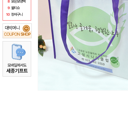
8
보온보냉백
9
물티슈
10
장바구니
대박머니
₩
COUPON
SHOP
모바일에서도
세종기프트