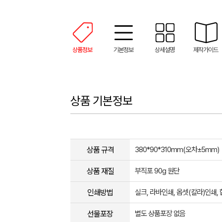
상품정보
기본정보
상세설명
제작가이드
상품 기본정보
상품 규격
380*90*310mm(오차±5mm)
상품 재질
부직포 90g 원단
인쇄방법
실크, 라바인쇄, 옵셋(칼라)인쇄
선물포장
별도 상품포장 없음