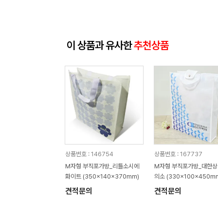
이 상품과 유사한
추천상품
상품번호 : 146754
상품번호 : 167737
M자형 부직포가방_리틀소시에
M자형 부직포가방_대한
화이트 (350x140x370mm)
의소 (330x100x450m
견적문의
견적문의