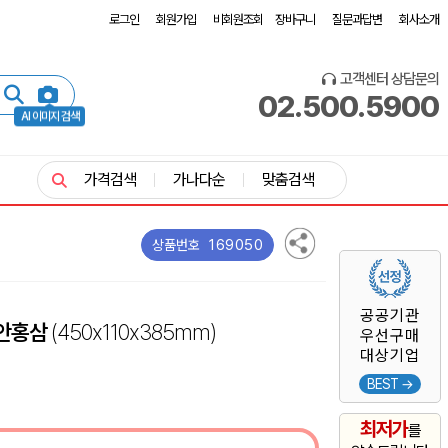
로그인
회원가입
비회원조회
장바구니
질문과답변
회사소개
고객센터 상담문의
02.500.5900
AI 이미지 검색
가격검색
가나다순
맞춤검색
169050
상품번호
공공기관
진안홍삼
(450x110x385mm)
우선구매
대상기업
BEST →
최저가
를