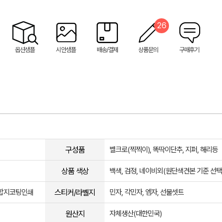
26
옵션샘플
시안샘플
배송/결제
상품문의
구매후기
구성품
벨크로(찍찍이), 똑딱이단추, 지퍼, 해리등
상품 색상
백색, 검정, 네이비외(원단색견본 기준 선택
스티커/라벨지
, 합지코팅인쇄
민자, 각민자, 엠자, 선물셋트
원산지
자체생산(대한민국)