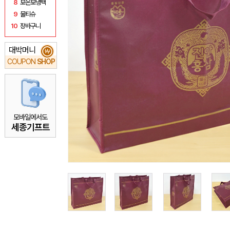
8
보온보냉백
9
물티슈
10
장바구니
대박머니
₩
COUPON
SHOP
모바일에서도
세종기프트