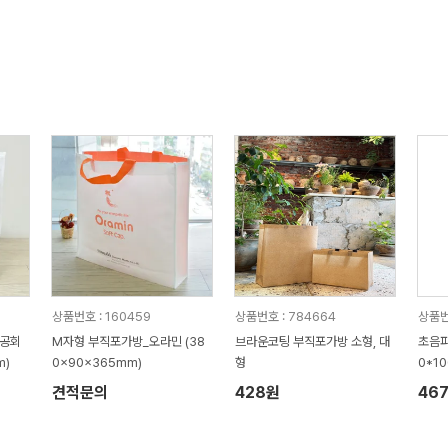
상품번호 : 160459
상품번호 : 784664
상품번
상공회
M자형 부직포가방_오라민 (38
브라운코팅 부직포가방 소형, 대
초음파
m)
0x90x365mm)
형
0*1
견적문의
428원
46