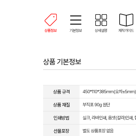
상품정보
기본정보
상세설명
제작가이드
상품 기본정보
상품 규격
450*110*385mm(오차±5mm)
상품 재질
부직포 90g 원단
인쇄방법
실크, 라바인쇄, 옵셋(칼라)인쇄
선물포장
별도 상품포장 없음