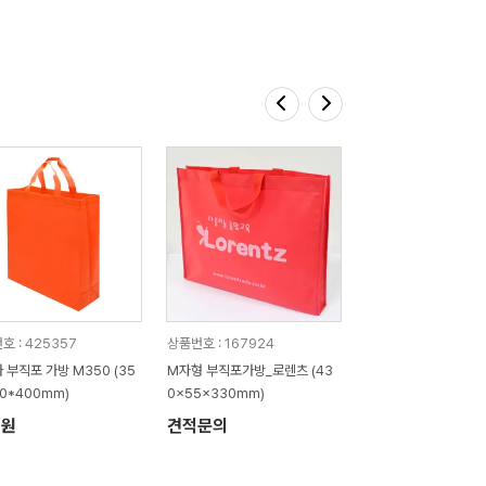
호 : 425357
상품번호 : 167924
 부직포 가방 M350 (35
M자형 부직포가방_로렌츠 (43
00*400mm)
0x55x330mm)
7원
견적문의