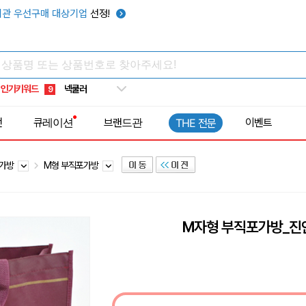
키캡
5
관 우선구매 대상기업
선정!
우산
6
텀블러
7
쿨토시
8
인기키워드
넥쿨러
9
타포린가방
10
전
큐레이션
브랜드관
이벤트
THE 전문
선풍기
1
포가방
M형 부직포가방
M자형 부직포가방_