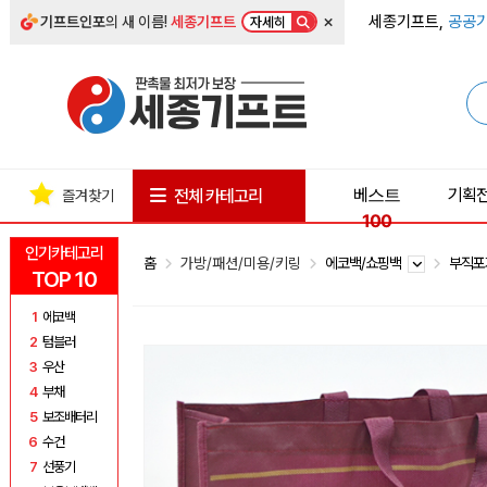
×
세종기프트,
공공기
기프트인포
의 새 이름!
세종기프트
자세히
베스트
기획
전체 카테고리
즐겨찾기
100
인기카테고리
홈
가방/패션/미용/키링
에코백/쇼핑백
부직
TOP 10
1
에코백
2
텀블러
3
우산
4
부채
5
보조배터리
6
수건
7
선풍기