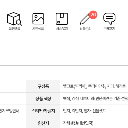
26
옵션샘플
시안샘플
배송/결제
상품문의
구매후기
구성품
벨크로(찍찍이), 똑딱이단추, 지퍼, 해리등
상품 색상
백색, 검정, 네이비외(원단색견본 기준 선택
스티커/라벨지
, 합지코팅인쇄
민자, 각민자, 엠자, 선물셋트
원산지
자체생산(대한민국)