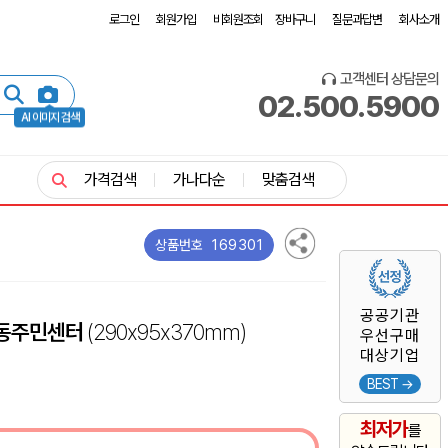
로그인
회원가입
비회원조회
장바구니
질문과답변
회사소개
고객센터 상담문의
02.500.5900
AI 이미지 검색
가격검색
가나다순
맞춤검색
169301
상품번호
공공기관
2동주민센터
(290x95x370mm)
우선구매
대상기업
BEST →
최저가
를