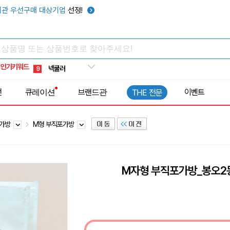
키캡
5
관 우선구매 대상기업
선정!
우산
6
텀블러
7
쿨토시
8
인기키워드
넥쿨러
9
타포린가방
10
전
큐레이션
브랜드관
이벤트
THE 전문
선풍기
1
포가방
M형 부직포가방
M자형 부직포가방_봉오