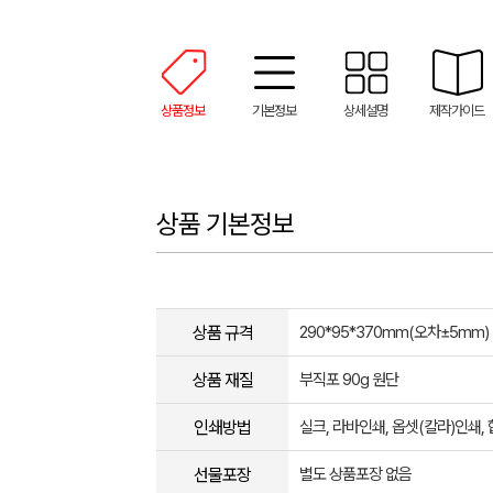
상품정보
기본정보
상세설명
제작가이드
상품 기본정보
상품 규격
290*95*370mm(오차±5mm)
상품 재질
부직포 90g 원단
인쇄방법
실크, 라바인쇄, 옵셋(칼라)인쇄
선물포장
별도 상품포장 없음