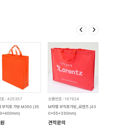
호 : 425357
상품번호 : 167924
 부직포 가방 M350 (35
M자형 부직포가방_로렌츠 (43
00*400mm)
0x55x330mm)
7원
견적문의