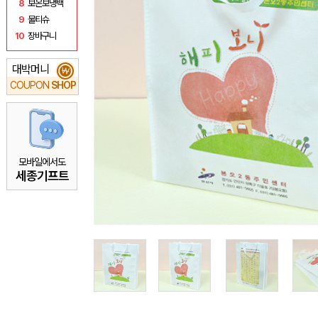
8
보온보냉백
9
물티슈
10
장바구니
대박머니
₩
COUPON
SHOP
모바일에서도
세종기프트