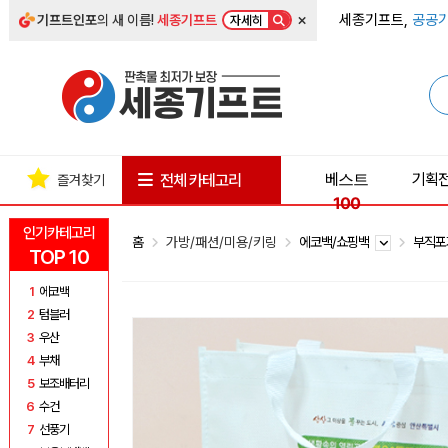
×
세종기프트,
공공기
기프트인포
의 새 이름!
세종기프트
자세히
베스트
기획
전체 카테고리
즐겨찾기
100
인기카테고리
홈
가방/패션/미용/키링
에코백/쇼핑백
부직
TOP 10
1
에코백
2
텀블러
3
우산
4
부채
5
보조배터리
6
수건
7
선풍기