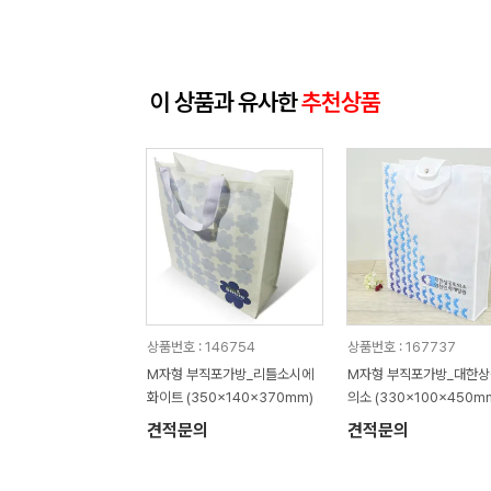
이 상품과 유사한
추천상품
상품번호 : 146754
상품번호 : 167737
M자형 부직포가방_리틀소시에
M자형 부직포가방_대한
화이트 (350x140x370mm)
의소 (330x100x450m
견적문의
견적문의