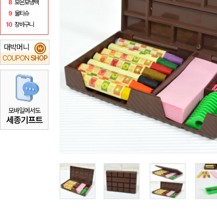
8
보온보냉백
9
물티슈
10
장바구니
대박머니
₩
COUPON
SHOP
모바일에서도
세종기프트