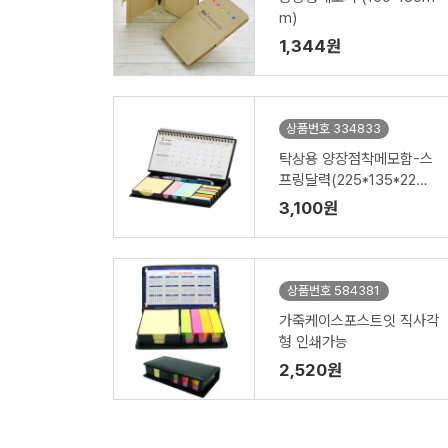
m)
1,344원
상품번호 334833
탁상용 양장점착메모함-스
프링달력(225*135*22m
m)
3,100원
상품번호 584381
가죽케이스포스트잇 직사각
형 인쇄가능
2,520원