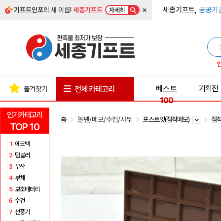
×
세종기프트,
공공기
기프트인포
의 새 이름!
세종기프트
자세히
베스트
기획전
전체 카테고리
즐겨찾기
100
인기카테고리
홈
볼펜/메모/수첩/사무
포스트잇(점착메모)
점착
TOP 10
1
에코백
2
텀블러
3
우산
4
부채
5
보조배터리
6
수건
7
선풍기