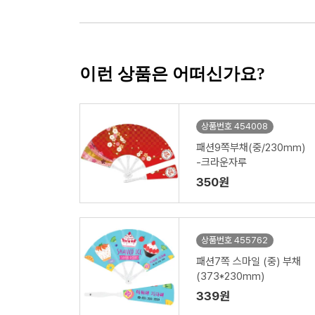
이런 상품은 어떠신가요?
상품번호 454008
패션9쪽부채(중/230mm)
-크라운자루
350원
상품번호 455762
패션7쪽 스마일 (중) 부채
(373*230mm)
339원