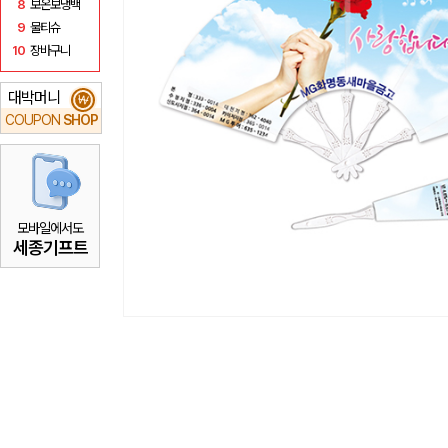
8
보온보냉백
9
물티슈
10
장바구니
대박머니
₩
COUPON
SHOP
모바일에서도
세종기프트