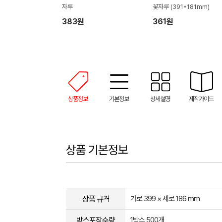
자루
꽃자루 (391*181mm)
383원
361원
상품정보
기본정보
상세설명
제작가이드
상품 기본정보
상품 규격
가로 399 × 세로 186 mm
박스포장수량
1박스 500개