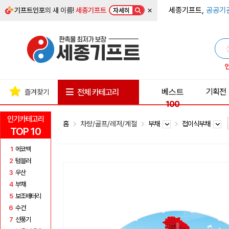
×
세종기프트,
공공기
기프트인포
의 새 이름!
세종기프트
자세히
베스트
기획전
전체 카테고리
즐겨찾기
100
인기카테고리
홈
차량/골프/레저/계절
부채
접이식부채
TOP 10
1
에코백
2
텀블러
3
우산
4
부채
5
보조배터리
6
수건
7
선풍기